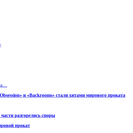
»
ова…
session» и «Backrooms» стали хитами мирового проката
 части разгорелись споры
ировой прокат