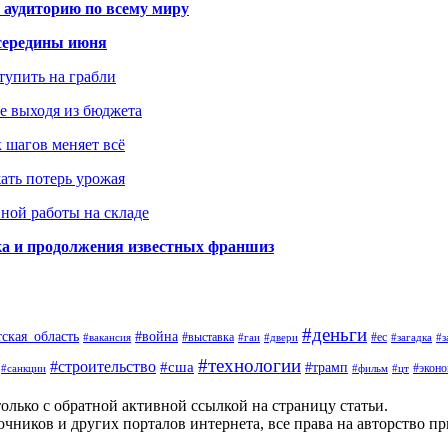
 аудиторию по всему миру
середины июня
ступить на грабли
не выходя из бюджета
к шагов меняет всё
жать потерь урожая
вной работы на складе
ка и продолжения известных франшиз
#деньги
тская_область
#война
#выставка
#ес
#вакансия
#гаи
#двери
#загадка
#з
#технологии
#строительство
#сша
#трамп
#экон
#санкции
#фильм
#цт
олько с обратной активной ссылкой на страницу статьи.
чников и других порталов интернета, все права на авторство п