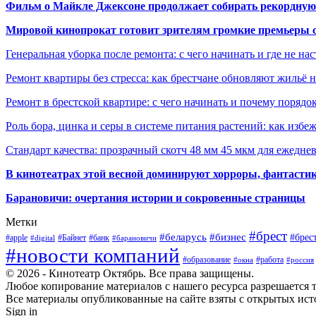
Фильм о Майкле Джексоне продолжает собирать рекордную
Мировой кинопрокат готовит зрителям громкие премьеры 
Генеральная уборка после ремонта: с чего начинать и где не на
Ремонт квартиры без стресса: как брестчане обновляют жильё 
Ремонт в брестской квартире: с чего начинать и почему порядо
Роль бора, цинка и серы в системе питания растений: как избе
Стандарт качества: прозрачный скотч 48 мм 45 мкм для ежедне
В кинотеатрах этой весной доминируют хорроры, фантасти
Барановичи: очертания истории и сокровенные страницы
Метки
#брест
#беларусь
#бизнес
#брес
#apple
#Байнет
#банк
#digital
#барановичи
#новости компаний
#образование
#работа
#окна
#россия
© 2026 - Кинотеатр Октябрь. Все права защищены.
Любое копирование материалов с нашего ресурса разрешается т
Все материалы опубликованные на сайте взяты с открытых исто
Sign in