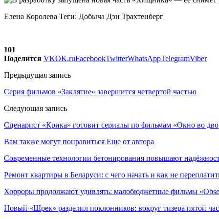
Елена Королева Теги: Добыча Дэн Трахтенберг
101
Поделится
VK
OK.ru
Facebook
Twitter
WhatsApp
Telegram
Viber
Предыдущая запись
Серия фильмов «Заклятие» завершится четвертой частью
Следующая запись
Сценарист «Крика» готовит сериалы по фильмам «Окно во дво
Вам также могут понравиться
Еще от автора
Современные технологии бетонирования повышают надёжность
Ремонт квартиры в Беларуси: с чего начать и как не переплатит
Хорроры продолжают удивлять: малобюджетные фильмы «Obses
Новый «Шрек» разделил поклонников: вокруг тизера пятой час