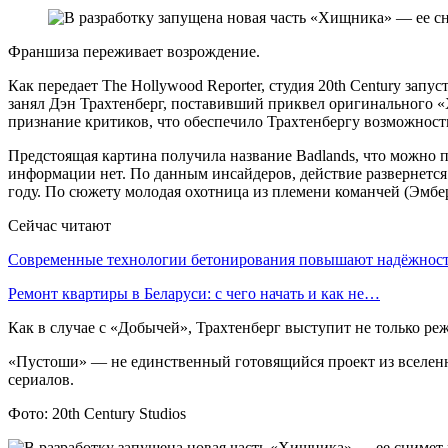
Франшиза переживает возрождение.
Как передает The Hollywood Reporter, студия 20th Century за
занял Дэн Трахтенберг, поставивший приквел оригинального «
признание критиков, что обеспечило Трахтенбергу возможность
Предстоящая картина получила название Badlands, что можно 
информации нет. По данным инсайдеров, действие развернется
году. По сюжету молодая охотница из племени команчей (Эмб
Сейчас читают
Современные технологии бетонирования повышают надёжно
Ремонт квартиры в Беларуси: с чего начать и как не…
Как в случае с «Добычей», Трахтенберг выступит не только ре
«Пустоши» — не единственный готовящийся проект из вселенно
сериалов.
Фото: 20th Century Studios