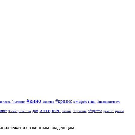
#кино
#кризис
#маркетинг
арплата
#иллюзия
#космос
#недвижимость
интерьер
омика
дом
общество
#электричество
лизинг
обучение
ремонт
цветы
ринадлежат их законным владельцам.