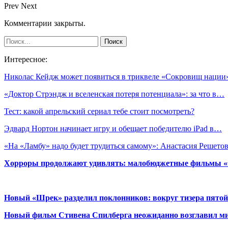
Prev
Next
Комментарии закрыты.
Интересное:
Николас Кейдж может появиться в триквеле «Сокровищ нации
«Доктор Стрэндж и вселенская потеря потенциала»: за что в…
Тест: какой апрельский сериал тебе стоит посмотреть?
Эдвард Нортон начинает игру и обещает победителю iPad в…
«На «Ламбу» надо будет трудиться самому»: Анастасия Решет
Хорроры продолжают удивлять: малобюджетные фильмы «Ob
Новый «Шрек» разделил поклонников: вокруг тизера пятой
Новый фильм Стивена Спилберга неожиданно возглавил м