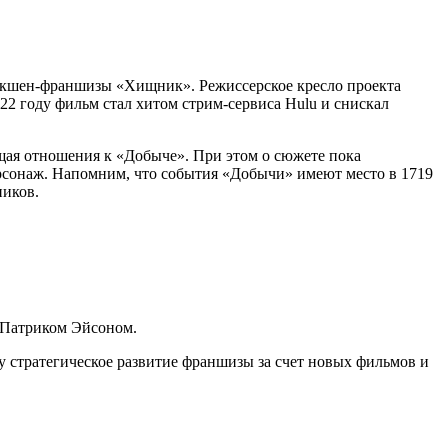
ой экшен-франшизы «Хищник». Режиссерское кресло проекта
2 году фильм стал хитом стрим-сервиса Hulu и снискал
ющая отношения к «Добыче». При этом о сюжете пока
ерсонаж. Напомним, что события «Добычи» имеют место в 1719
ников.
с Патриком Эйсоном.
 стратегическое развитие франшизы за счет новых фильмов и