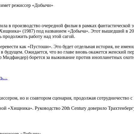
пустила в производство очередной фильм в рамках фантастическ
Хищника» (1987) под названием «Добыча». Этот вышедший в 202
 продолжить работу над этой сагой.
перевести как «Пустоши». Это будет отдельная история, не име
 в будущем. Ожидается, что во главе вновь окажется женский п
ер Мидфандер) борется за выживание против инопланетных охот
сть…
жиссером, но и соавтором сценария, продолжая сотрудничество 
й «Хищника». Руководство 20th Century доверило Трахтенбергу