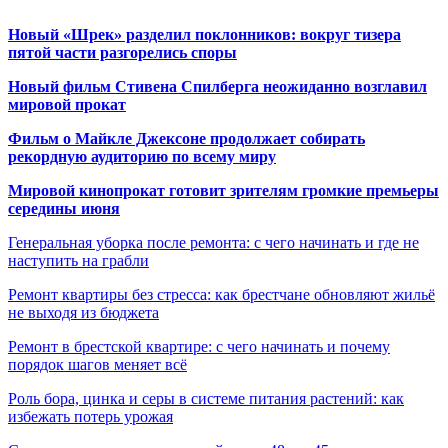
Новый «Шрек» разделил поклонников: вокруг тизера
пятой части разгорелись споры
Новый фильм Стивена Спилберга неожиданно возглавил
мировой прокат
Фильм о Майкле Джексоне продолжает собирать
рекордную аудиторию по всему миру
Мировой кинопрокат готовит зрителям громкие премьеры
середины июня
Генеральная уборка после ремонта: с чего начинать и где не
наступить на грабли
Ремонт квартиры без стресса: как брестчане обновляют жильё
не выходя из бюджета
Ремонт в брестской квартире: с чего начинать и почему
порядок шагов меняет всё
Роль бора, цинка и серы в системе питания растений: как
избежать потерь урожая