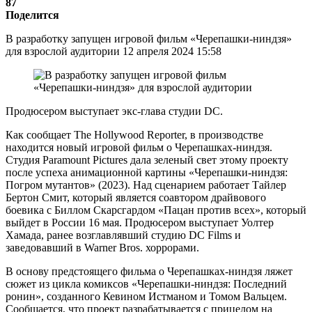
87
Поделится
В разработку запущен игровой фильм «Черепашки-ниндзя»
для взрослой аудитории 12 апреля 2024 15:58
Продюсером выступает экс-глава студии DC.
Как сообщает The Hollywood Reporter, в производстве
находится новый игровой фильм о Черепашках-ниндзя.
Студия Paramount Pictures дала зеленый свет этому проекту
после успеха анимационной картины «Черепашки-ниндзя:
Погром мутантов» (2023). Над сценарием работает Тайлер
Бертон Смит, который является соавтором драйвового
боевика с Биллом Скарсгардом «Пацан против всех», который
выйдет в России 16 мая. Продюсером выступает Уолтер
Хамада, ранее возглавлявший студию DC Films и
заведовавший в Warner Bros. хоррорами.
В основу предстоящего фильма о Черепашках-ниндзя ляжет
сюжет из цикла комиксов «Черепашки-ниндзя: Последний
ронин», созданного Кевином Истманом и Томом Вальцем.
Сообщается, что проект разрабатывается с прицелом на