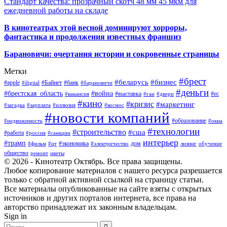
Стандарт качества: прозрачный скотч 48 мм 45 мкм для
ежедневной работы на складе
В кинотеатрах этой весной доминируют хорроры,
фантастика и продолжения известных франшиз
Барановичи: очертания истории и сокровенные страницы
Метки
#брест
#беларусь
#бизнес
#apple
#Байнет
#банк
#digital
#барановичи
#деньги
#брестская_область
#война
#выставка
#ес
#вакансия
#гаи
#двери
#кино
#кризис
#маркетинг
#загадка
#зарплата
#иллюзия
#космос
#новости компаний
#образование
#недвижимость
#окна
#технологии
#строительство
#сша
#работа
#россия
#санкции
интерьер
#трамп
#экономика
дом
#фильм
#цт
#электричество
лизинг
обучение
общество
ремонт
цветы
© 2026 - Кинотеатр Октябрь. Все права защищены.
Любое копирование материалов с нашего ресурса разрешается
только с обратной активной ссылкой на страницу статьи.
Все материалы опубликованные на сайте взяты с открытых
источников и других порталов интернета, все права на
авторство принадлежат их законным владельцам.
Sign in