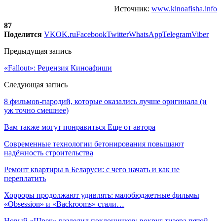
Источник:
www.kinoafisha.info
87
Поделится
VK
OK.ru
Facebook
Twitter
WhatsApp
Telegram
Viber
Предыдущая запись
«Fallout»: Рецензия Киноафиши
Следующая запись
8 фильмов-пародий, которые оказались лучше оригинала (и
уж точно смешнее)
Вам также могут понравиться
Еще от автора
Современные технологии бетонирования повышают
надёжность строительства
Ремонт квартиры в Беларуси: с чего начать и как не
переплатить
Хорроры продолжают удивлять: малобюджетные фильмы
«Obsession» и «Backrooms» стали…
Новый «Шрек» разделил поклонников: вокруг тизера пятой