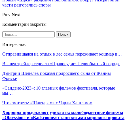
части разгорелись споры
Prev
Next
Комментарии закрыты.
Интересное:
Отправившаяся на отдых в лес семья переживает кошмар в…
Вышел трейлер сериала «Правосудие: Первобытный город»
Дмитрий Шепелев показал подросшего сына от Жанны
Фриске
«Сандэнс-2023»: 10 главных фильмов фестиваля, которые
мы…
Что смотреть: «Шантарам» с Чарли Ханнэмом
Хорроры продолжают удивлять: малобюджетные фильмы
«Obsession» и «Backrooms» стали хитами мирового проката