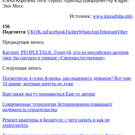
Елена Королева Теги: сериал Арнольд Шварценеггер Кэрри-
Энн Мосс
Источник:
www.kinoafisha.info
156
Поделится
VK
OK.ru
Facebook
Twitter
WhatsApp
Telegram
Viber
Предыдущая запись
Кастинг PEOPLETALK. Голосуй, кто из российских актеров
смог бы сыграть в сериале «Сверхъестественное»
Следующая запись
Посмотрели 4 сезон Клинка, рассекающего демонов? Вот еще
10 аниме, которые ничуть не хуже
Вам также могут понравиться
Еще от автора
Современные технологии бетонирования повышают
надёжность строительства
Ремонт квартиры в Беларуси: с чего начать и как не
переплатить