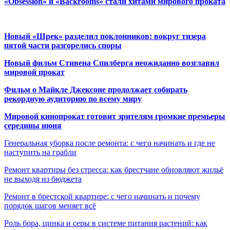
«Obsession» и «Backrooms» стали хитами мирового проката
Новый «Шрек» разделил поклонников: вокруг тизера
пятой части разгорелись споры
Новый фильм Стивена Спилберга неожиданно возглавил
мировой прокат
Фильм о Майкле Джексоне продолжает собирать
рекордную аудиторию по всему миру
Мировой кинопрокат готовит зрителям громкие премьеры
середины июня
Генеральная уборка после ремонта: с чего начинать и где не
наступить на грабли
Ремонт квартиры без стресса: как брестчане обновляют жильё
не выходя из бюджета
Ремонт в брестской квартире: с чего начинать и почему
порядок шагов меняет всё
Роль бора, цинка и серы в системе питания растений: как