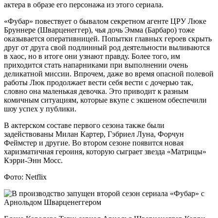
актера в образе его персонажа из этого сериала.
«Фубар» повествует о бывалом секретном агенте ЦРУ Люке
Бруннере (Шварценеггер), чья дочь Эмма (Барбаро) тоже
оказывается оперативницей. Попытки главных героев скрыть
друг от друга свой подлинный род деятельности выливаются
в хаос, но в итоге они узнают правду. Более того, им
приходится стать напарниками при выполнении очень
деликатной миссии. Впрочем, даже во время опасной полевой
работы Люк продолжает вести себя вести с дочерью так,
словно она маленькая девочка. Это приводит к разным
комичным ситуациям, которые вкупе с экшеном обеспечили
шоу успех у публики.
В актерском составе первого сезона также были
задействованы Милан Картер, Гэбриел Луна, Форчун
Феймстер и другие. Во втором сезоне появится новая
харизматичная героиня, которую сыграет звезда «Матрицы»
Кэрри-Энн Мосс.
Фото: Netflix