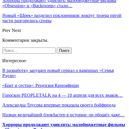
Хорроры продолжают удивлять: малобюджетные фильмы
«Obsession» и «Backrooms» стали…
Новый «Шрек» разделил поклонников: вокруг тизера пятой
части разгорелись споры
Prev
Next
Комментарии закрыты.
Интересное:
В разработку запущен новый сериал о вампирах «Семья
Рэдли»
«Брат и сестра»: Рецензия Киноафиши
Гороскоп PEOPLETALK на 4 — 10 апреля для всех знаков…
Александра Трусова впервые показала своего бойфренда
Назван величайший блокбастер в истории: он обошёл даже…
Хорроры продолжают удивлять: малобюджетные фильмы