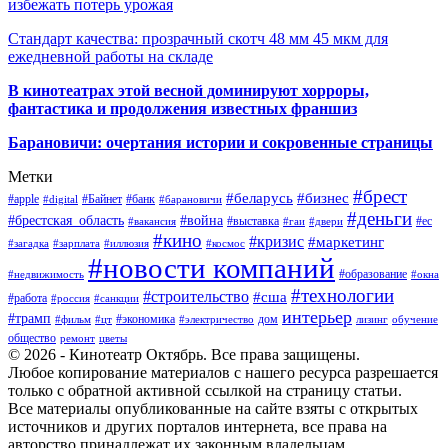
избежать потерь урожая
Стандарт качества: прозрачный скотч 48 мм 45 мкм для
ежедневной работы на складе
В кинотеатрах этой весной доминируют хорроры,
фантастика и продолжения известных франшиз
Барановичи: очертания истории и сокровенные страницы
Метки
#брест
#беларусь
#бизнес
#apple
#Байнет
#банк
#digital
#барановичи
#деньги
#брестская_область
#война
#выставка
#ес
#вакансия
#гаи
#двери
#кино
#кризис
#маркетинг
#загадка
#зарплата
#иллюзия
#космос
#новости компаний
#образование
#недвижимость
#окна
#технологии
#строительство
#сша
#работа
#россия
#санкции
интерьер
#трамп
#экономика
дом
#фильм
#цт
#электричество
лизинг
обучение
общество
ремонт
цветы
© 2026 - Кинотеатр Октябрь. Все права защищены.
Любое копирование материалов с нашего ресурса разрешается
только с обратной активной ссылкой на страницу статьи.
Все материалы опубликованные на сайте взяты с открытых
источников и других порталов интернета, все права на
авторство принадлежат их законным владельцам.