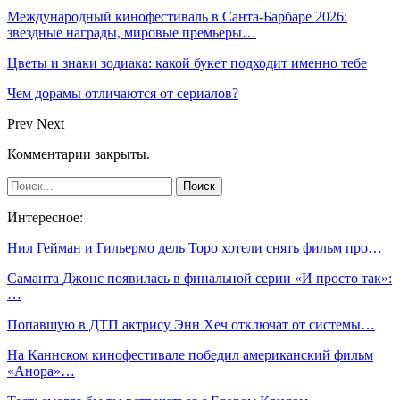
Международный кинофестиваль в Санта-Барбаре 2026:
звездные награды, мировые премьеры…
Цветы и знаки зодиака: какой букет подходит именно тебе
Чем дорамы отличаются от сериалов?
Prev
Next
Комментарии закрыты.
Интересное:
Нил Гейман и Гильермо дель Торо хотели снять фильм про…
Саманта Джонс появилась в финальной серии «И просто так»:
…
Попавшую в ДТП актрису Энн Хеч отключат от системы…
На Каннском кинофестивале победил американский фильм
«Анора»…