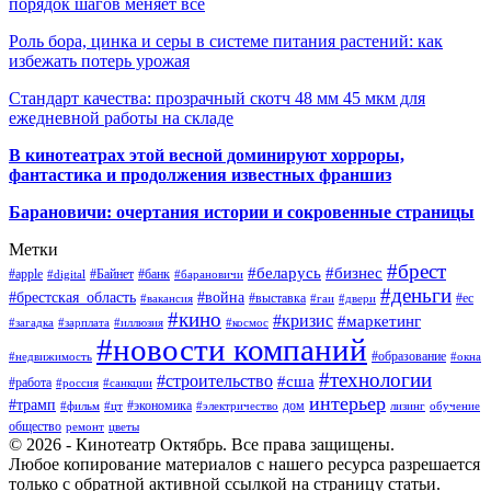
порядок шагов меняет всё
Роль бора, цинка и серы в системе питания растений: как
избежать потерь урожая
Стандарт качества: прозрачный скотч 48 мм 45 мкм для
ежедневной работы на складе
В кинотеатрах этой весной доминируют хорроры,
фантастика и продолжения известных франшиз
Барановичи: очертания истории и сокровенные страницы
Метки
#брест
#беларусь
#бизнес
#apple
#Байнет
#банк
#digital
#барановичи
#деньги
#брестская_область
#война
#выставка
#ес
#вакансия
#гаи
#двери
#кино
#кризис
#маркетинг
#загадка
#зарплата
#иллюзия
#космос
#новости компаний
#образование
#недвижимость
#окна
#технологии
#строительство
#сша
#работа
#россия
#санкции
интерьер
#трамп
#экономика
дом
#фильм
#цт
#электричество
лизинг
обучение
общество
ремонт
цветы
© 2026 - Кинотеатр Октябрь. Все права защищены.
Любое копирование материалов с нашего ресурса разрешается
только с обратной активной ссылкой на страницу статьи.