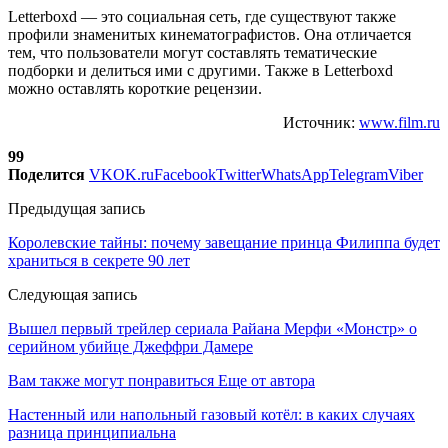
Letterboxd ― это социальная сеть, где существуют также
профили знаменитых кинематографистов. Она отличается
тем, что пользователи могут составлять тематические
подборки и делиться ими с другими. Также в Letterboxd
можно оставлять короткие рецензии.
Источник:
www.film.ru
99
Поделится
VK
OK.ru
Facebook
Twitter
WhatsApp
Telegram
Viber
Предыдущая запись
Королевские тайны: почему завещание принца Филиппа будет
храниться в секрете 90 лет
Следующая запись
Вышел первый трейлер сериала Райана Мерфи «Монстр» о
серийном убийце Джеффри Дамере
Вам также могут понравиться
Еще от автора
Настенный или напольный газовый котёл: в каких случаях
разница принципиальна