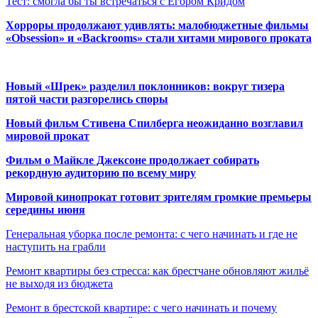
Тест: смогла бы ты встречаться с Егором Кридом
Хорроры продолжают удивлять: малобюджетные фильмы
«Obsession» и «Backrooms» стали хитами мирового проката
Новый «Шрек» разделил поклонников: вокруг тизера
пятой части разгорелись споры
Новый фильм Стивена Спилберга неожиданно возглавил
мировой прокат
Фильм о Майкле Джексоне продолжает собирать
рекордную аудиторию по всему миру
Мировой кинопрокат готовит зрителям громкие премьеры
середины июня
Генеральная уборка после ремонта: с чего начинать и где не
наступить на грабли
Ремонт квартиры без стресса: как брестчане обновляют жильё
не выходя из бюджета
Ремонт в брестской квартире: с чего начинать и почему