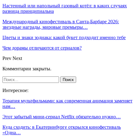
Настенный или напольный газовый котёл: в каких случаях
разница принципиальна
Международный кинофестиваль в Санта-Барбаре 2026:
звездные награды, мировые премьеры…
Цветы и знаки зодиака: какой букет подходит именно тебе
Чем дорамы отличаются от сериалов?
Prev
Next
Комментарии закрыты.
Интересное:
Терапия мультфильмами: как современная анимация заменяет
нам…
Этот забытый мини-сериал Netflix обязательно нужно…
Куда сходить: в Екатеринбурге открылся кинофестиваль
«Одна…