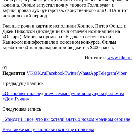
кокаина. Фильм запустил волну «нового Голливуда» и
зафиксировал дух бунтарства, свойственного для CША в тот
исторический период.
Главные роли в картине исполнили Хоппер, Питер Фонда и
Джек Николсон (последний был отмечен номинацией на
«Оскар»). Мировая премьера «Ездока» состоялась на
Каннском кинофестивале в основном конкурсе. Фильм
заработал 60 млн долларов при бюджете в $400 тысяч.
Источник:
www.film.ru
91
Поделится
VK
OK.ru
Facebook
Twitter
WhatsApp
Telegram
Viber
Предыдущая запись
«Оскорбляет наследние»: семья Гуччи возмущена фильмом
«Дом Гуччи»
Следующая запись
«Уэнсдэй»: все, что вы хотели знать о новом мрачном сериале
Вам также могут понравиться
Еще от автора