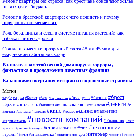
Ремонт квартиры без стресса: как брестчане обновляют жильё
не выходя из бюджета
Ремонт в брестской квартире: с чего начинать и почему
порядок шагов меняет всё
Роль бора, цинка и серы в системе питания растений: как
избежать потерь урожая
Стандарт качества: прозрачный скотч 48 мм 45 мкм для
ежедневной работы на складе
В кинотеатрах этой весной доминируют хорроры,
фантастика и продолжения известных франшиз
Барановичи: очертания истории и сокровенные страницы
Метки
#брест
#беларусь
#бизнес
#apple
#Байнет
#банк
#digital
#барановичи
#деньги
#брестская_область
#война
#выставка
#ес
#вакансия
#гаи
#двери
#кино
#кризис
#маркетинг
#загадка
#зарплата
#иллюзия
#космос
#новости компаний
#образование
#недвижимость
#окна
#технологии
#строительство
#сша
#работа
#россия
#санкции
интерьер
#трамп
#экономика
дом
#фильм
#цт
#электричество
лизинг
обучение