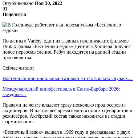
Опубликовано
Ноя 30, 2022
91
Поделится
По данным Variety, один из главных голливудских фильмов
1960-х фильм «Беспечный ездок» Денниса Хоппера получит
новое переосмысление. Ребут находится на ранней стадии
производства.
Сейчас читают
Настенный или напольный газовый котёл: в каких случаях…
Международный кинофестиваль в Санта-Барбаре 2026:
звездные…
Правами на ленту владеют сразу несколько продюсеров и
акционеров. В настоящее время ведётся поиск сценаристов и
режиссёров. Актёрский состав также находится на стадии
формирования.
«Беспечный ездок» вышел в 1969 году и рассказывал о двух
байкерах, перевозящих крупную сумму денег после продажи