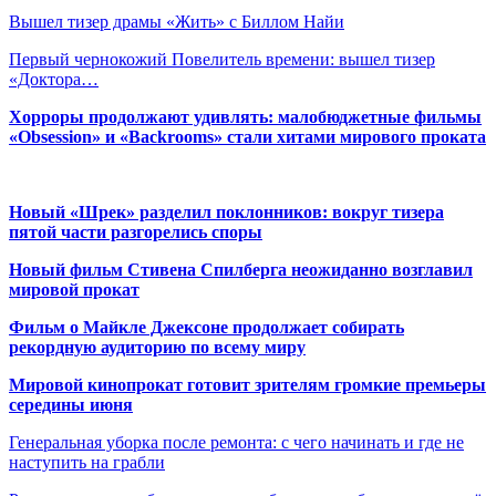
Вышел тизер драмы «Жить» с Биллом Найи
Первый чернокожий Повелитель времени: вышел тизер
«Доктора…
Хорроры продолжают удивлять: малобюджетные фильмы
«Obsession» и «Backrooms» стали хитами мирового проката
Новый «Шрек» разделил поклонников: вокруг тизера
пятой части разгорелись споры
Новый фильм Стивена Спилберга неожиданно возглавил
мировой прокат
Фильм о Майкле Джексоне продолжает собирать
рекордную аудиторию по всему миру
Мировой кинопрокат готовит зрителям громкие премьеры
середины июня
Генеральная уборка после ремонта: с чего начинать и где не
наступить на грабли