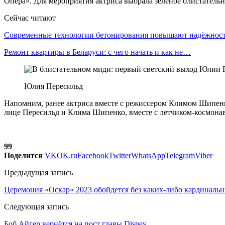
Опера». Для мероприятия актриса выбрала зеленое блистательн
Сейчас читают
Современные технологии бетонирования повышают надёжно
Ремонт квартиры в Беларуси: с чего начать и как не…
Юлия Пересильд
Напомним, ранее актриса вместе с режиссером Климом Шипенк
лице Пересильд и Клима Шипенко, вместе с летчиком-космонав
99
Поделится
VK
OK.ru
Facebook
Twitter
WhatsApp
Telegram
Viber
Предыдущая запись
Церемония «Оскар» 2023 обойдется без каких-либо кардиналь
Следующая запись
Боб Айгер вернётся на пост главы Disney