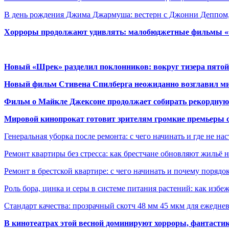
В день рождения Джима Джармуша: вестерн с Джонни Деппо
Хорроры продолжают удивлять: малобюджетные фильмы «Ob
Новый «Шрек» разделил поклонников: вокруг тизера пятой
Новый фильм Стивена Спилберга неожиданно возглавил м
Фильм о Майкле Джексоне продолжает собирать рекордную
Мировой кинопрокат готовит зрителям громкие премьеры 
Генеральная уборка после ремонта: с чего начинать и где не на
Ремонт квартиры без стресса: как брестчане обновляют жильё 
Ремонт в брестской квартире: с чего начинать и почему порядо
Роль бора, цинка и серы в системе питания растений: как избе
Стандарт качества: прозрачный скотч 48 мм 45 мкм для ежедне
В кинотеатрах этой весной доминируют хорроры, фантасти