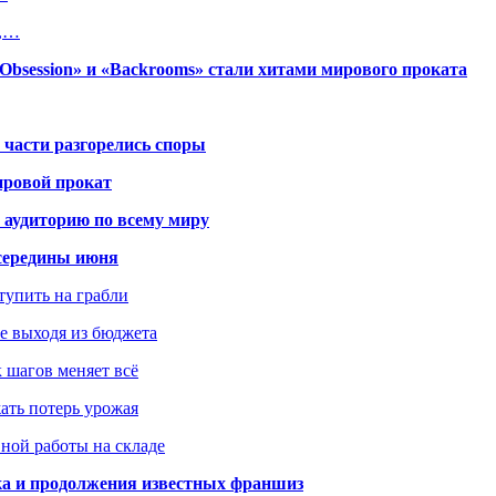
м,…
session» и «Backrooms» стали хитами мирового проката
 части разгорелись споры
ировой прокат
 аудиторию по всему миру
середины июня
ступить на грабли
не выходя из бюджета
к шагов меняет всё
жать потерь урожая
вной работы на складе
ка и продолжения известных франшиз