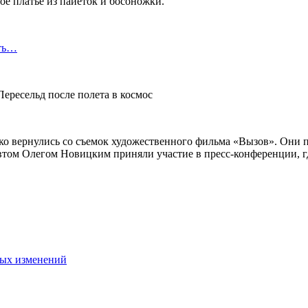
ое платье из пайеток и босоножки.
сть…
о вернулись со съемок художественного фильма «Вызов». Они п
том Олегом Новицким приняли участие в пресс-конференции, где
ных изменений