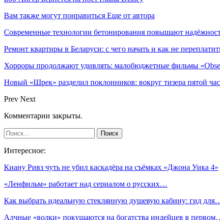
Вам также могут понравиться
Еще от автора
Современные технологии бетонирования повышают надёжность
Ремонт квартиры в Беларуси: с чего начать и как не переплатит
Хорроры продолжают удивлять: малобюджетные фильмы «Obses
Новый «Шрек» разделил поклонников: вокруг тизера пятой час
Prev
Next
Комментарии закрыты.
Интересное:
Киану Ривз чуть не убил каскадёра на съёмках «Джона Уика 4»
«Ленфильм» работает над сериалом о русских…
Как выбрать идеальную стеклянную душевую кабину: гид для
Алчные «волки» покушаются на богатства индейцев в первом