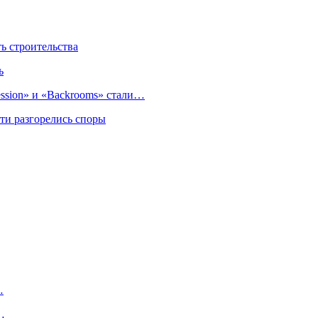
 строительства
ь
sion» и «Backrooms» стали…
ти разгорелись споры
…
…