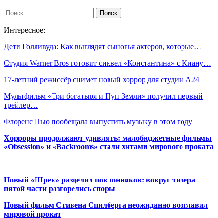
Интересное:
Дети Голливуда: Как выглядят сыновья актеров, которые…
Студия Warner Bros готовит сиквел «Константина» с Киану…
17-летний режиссёр снимет новый хоррор для студии A24
Мультфильм «Три богатыря и Пуп Земли» получил первый
трейлер…
Флоренс Пью пообещала выпустить музыку в этом году
Хорроры продолжают удивлять: малобюджетные фильмы
«Obsession» и «Backrooms» стали хитами мирового проката
Новый «Шрек» разделил поклонников: вокруг тизера
пятой части разгорелись споры
Новый фильм Стивена Спилберга неожиданно возглавил
мировой прокат