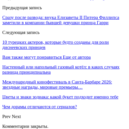
Предыдущая запись
Сразу после развода: внука Елизаветы II Питера Филлипса
заметили в компании бывшей девушки принца Гарри
Следующая запись
10 турецких актеров, которые будто созданы для роли
диснеевских принцев
Вам также могут понравиться
Еще от автора
Настенный или напольный газовый котёл: в каких случаях
разница принципиальна
Международный кинофестиваль в Санта-Барбаре 2026:
звездные награды, мировые премьеры…
Цветы и знаки зодиака: какой букет подходит именно тебе
Чем дорамы отличаются от сериалов?
Prev
Next
Комментарии закрыты.