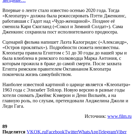
звездные…
Впервые о ленте стало известно осенью 2020 года. Тогда
«Клеопатру» должна была режиссировать Пэтти Дженкинс,
работавшая с Гадот над «Чудо-женщиной». Позднее её
сменила Кари Скогланд («Сокол и Зимний Солдат»). Сама
Дженкинс сохранила пост исполнительного продюсера.
Сценарий фильма напишет Лаэта Калогридис («Александр»,
«Остров проклятых»). Подробности сюжета неизвестны.
Клеопатра правила Египтом с 51 до 30 годы до нашей эры и
была влюблена в римского полководца Марка Антония, с
которым прожила в браке до самой смерти. После захвата
Египта римским правителем Октавианом Клеопатра
покончила жизнь самоубийством.
Наиболее известной картиной о царице является «Клеопатра»
1963 года с Элизабет Тейлор. Новую версию в разные годы
хотели снимать Джеймс Кэмерон и Дени Вильнёв, а на
главную роль, по слухам, претендовали Анджелина Джоли и
Леди Гага.
Источник:
www.film.ru
89
Поделится
VK
OK.ru
Facebook
Twitter
WhatsApp
Telegram
Viber