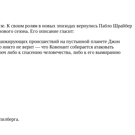
изе. К своим ролям в новых эпизодах вернулись Пабло Шрайбер
вого сезона. Его описание гласит:
сле шокирующих происшествий на пустынной планете Джон
то никто не верит — что Ковенант собирается атаковать
ключ либо к спасению человечества, либо к его вымиранию
пилберга.