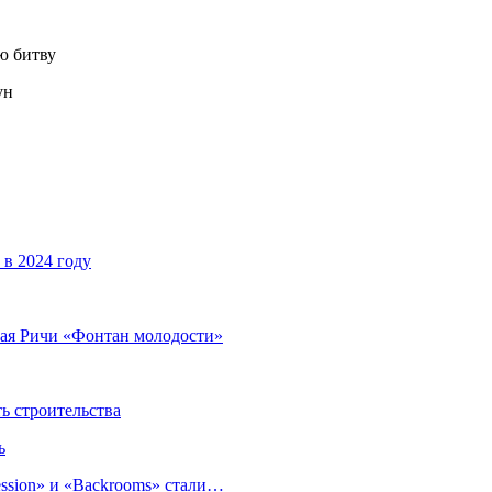
ун
 в 2024 году
ая Ричи «Фонтан молодости»
 строительства
ь
sion» и «Backrooms» стали…