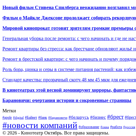
Новый фильм Стивена Спилберга неожиданно возглавил м
Фильм о Майкле Джексоне продолжает собирать рекордную
Мировой кинопрокат готовит зрителям громкие премьеры 
Генеральная уборка после ремонта: с чего начинать и где не на
Ремонт квартиры без стресса: как брестчане обновляют жильё 
Ремонт в брестской квартире: с чего начинать и почему порядо
Роль бора, цинка и серы в системе питания растений: как избе
Стандарт качества: прозрачный скотч 48 мм 45 мкм для ежедне
В кинотеатрах этой весной доминируют хорроры, фантасти
Барановичи: очертания истории и сокровенные страницы
Метки
#брест
#беларусь
#бизнес
#брес
#apple
#Байнет
#банк
#digital
#барановичи
#новости компаний
#образование
#работа
#окна
#россия
© 2026 - Кинотеатр Октябрь. Все права защищены.