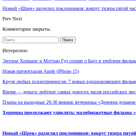
Новый «Шрек» разделил поклонников: вокруг тизера пятой час
Prev
Next
Комментарии закрыты.
Интересное:
Энтони Хопкинс и Мэттью Гуд спорят о Боге в трейлере филь
Новая презентация Apple (iPhone 15)
Круче любых психотренингов: 7 новых вдохновляющих филь
Время — деньги: рейтинг самых дорогих часов российских зве
Планы на выходные 29-30 января: вечеринка «Деревня дурако
Хорроры продолжают удивлять: малобюджетные фильмы «Ob
Новый «Шрек» разделил поклонников: вокруг тизера пятой