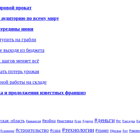
ировой прокат
 аудиторию по всему миру
середины июня
ступить на грабли
не выходя из бюджета
к шагов меняет всё
жать потерь урожая
вной работы на складе
ка и продолжения известных франшиз
#деньги
тская_область
#война
#выставка
#ес
#вакансия
#гаи
#двери
#загадка
#з
#технологии
#строительство
#сша
#трамп
#экон
#санкции
#фильм
#цт