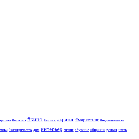
#кино
#кризис
#маркетинг
арплата
#иллюзия
#космос
#недвижимость
интерьер
омика
дом
общество
#электричество
лизинг
обучение
ремонт
цветы