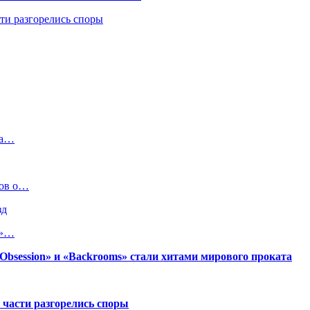
ти разгорелись споры
ма…
мов о…
зд
в»…
session» и «Backrooms» стали хитами мирового проката
 части разгорелись споры