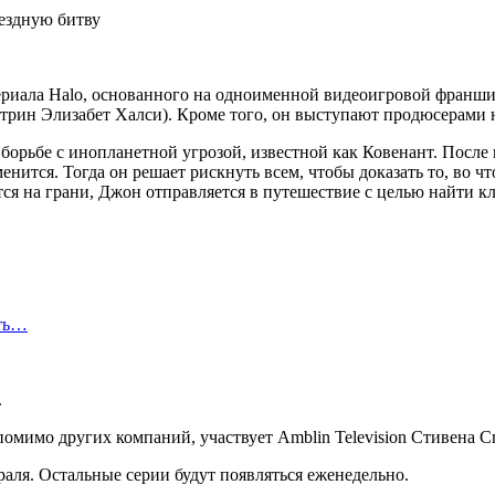
сериала Halo, основанного на одноименной видеоигровой франш
трин Элизабет Халси). Кроме того, он выступают продюсерами но
 борьбе с инопланетной угрозой, известной как Ковенант. По
менится. Тогда он решает рискнуть всем, чтобы доказать то, во ч
тся на грани, Джон отправляется в путешествие с целью найти 
сть…
.
омимо других компаний, участвует Amblin Television Стивена С
раля. Остальные серии будут появляться еженедельно.