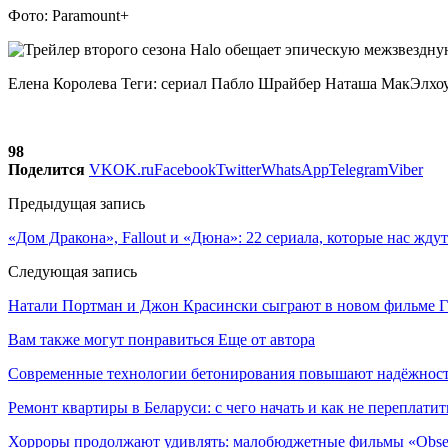
Фото: Paramount+
Елена Королева Теги: сериал Пабло Шрайбер Наташа МакЭлхо
98
Поделится
VK
OK.ru
Facebook
Twitter
WhatsApp
Telegram
Viber
Предыдущая запись
«Дом Дракона», Fallout и «Дюна»: 22 сериала, которые нас ждут
Следующая запись
Натали Портман и Джон Красински сыграют в новом фильме Г
Вам также могут понравиться
Еще от автора
Современные технологии бетонирования повышают надёжность
Ремонт квартиры в Беларуси: с чего начать и как не переплатит
Хорроры продолжают удивлять: малобюджетные фильмы «Obses