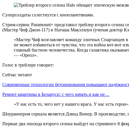
Суперсолдаты схлестнутся с инопланетянами.
Стрим-сервис Paramount+ представил трейлер второго сезона 
(Мастер Чиф Джон-117) и Наташа Макэлхоун (ученая доктор Кэ
«Мастер Чиф возглавляет команду элитных Спартанцев в
не может избавиться от чувства, что эта война вот-вот из
главный бастион человечества. Когда галактика оказывае
— «Ореол».
Голос в трейлере говорит:
Сейчас читают
Современные технологии бетонирования повышают надёжно
Ремонт квартиры в Беларуси: с чего начать и как не…
«У нас есть то, чего нет у нашего врага. У нас есть герои»
Шоураннером сериала является Дэвид Винер. В производстве, п
Первые два эпизода второго сезона выйдут на стриминге 8 фев