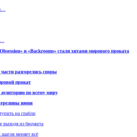
ом…
в…
session» и «Backrooms» стали хитами мирового проката
 части разгорелись споры
ировой прокат
 аудиторию по всему миру
середины июня
ступить на грабли
не выходя из бюджета
к шагов меняет всё