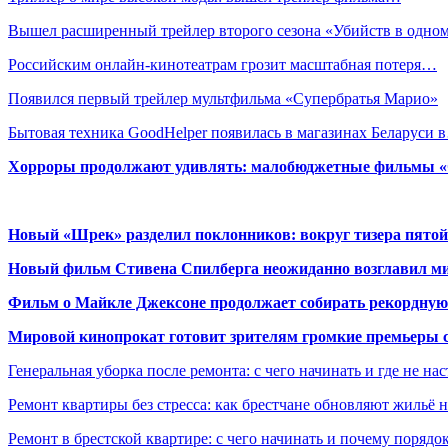
Вышел расширенный трейлер второго сезона «Убийств в одн
Российским онлайн-кинотеатрам грозит масштабная потеря…
Появился первый трейлер мультфильма «Супербратья Марио»
Бытовая техника GoodHelper появилась в магазинах Беларуси 
Хорроры продолжают удивлять: малобюджетные фильмы «Ob
Новый «Шрек» разделил поклонников: вокруг тизера пятой
Новый фильм Стивена Спилберга неожиданно возглавил м
Фильм о Майкле Джексоне продолжает собирать рекордную
Мировой кинопрокат готовит зрителям громкие премьеры 
Генеральная уборка после ремонта: с чего начинать и где не на
Ремонт квартиры без стресса: как брестчане обновляют жильё 
Ремонт в брестской квартире: с чего начинать и почему порядо