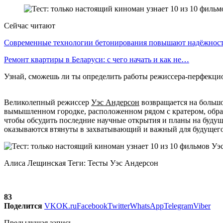
Сейчас читают
Современные технологии бетонирования повышают надёжно
Ремонт квартиры в Беларуси: с чего начать и как не…
Узнай, сможешь ли ты определить работы режиссера-перфекцио
Великолепный режиссер
Уэс Андерсон
возвращается на большо
вымышленном городке, расположенном рядом с кратером, образ
чтобы обсудить последние научные открытия и планы на будуще
оказываются втянуты в захватывающий и важный для будущег
Алиса Лещинская Теги: Тесты Уэс Андерсон
83
Поделится
VK
OK.ru
Facebook
Twitter
WhatsApp
Telegram
Viber
Предыдущая запись