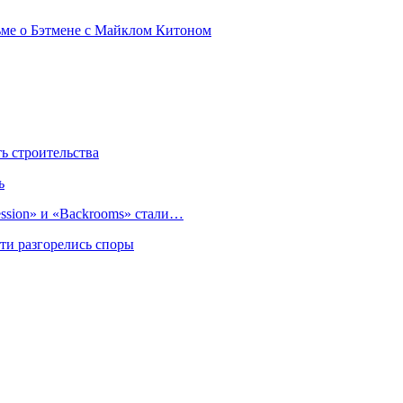
ьме о Бэтмене с Майклом Китоном
 строительства
ь
sion» и «Backrooms» стали…
ти разгорелись споры