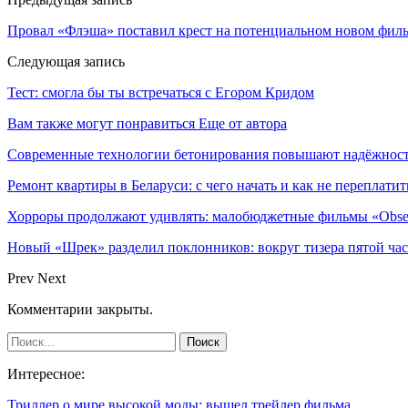
Провал «Флэша» поставил крест на потенциальном новом фил
Следующая запись
Тест: смогла бы ты встречаться с Егором Кридом
Вам также могут понравиться
Еще от автора
Современные технологии бетонирования повышают надёжность
Ремонт квартиры в Беларуси: с чего начать и как не переплатит
Хорроры продолжают удивлять: малобюджетные фильмы «Obses
Новый «Шрек» разделил поклонников: вокруг тизера пятой час
Prev
Next
Комментарии закрыты.
Интересное:
Триллер о мире высокой моды: вышел трейлер фильма…