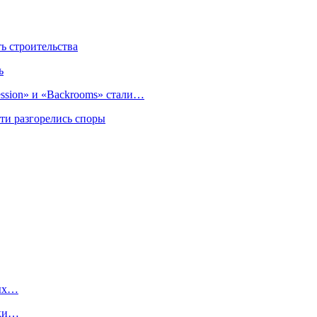
 строительства
ь
sion» и «Backrooms» стали…
ти разгорелись споры
ных…
аки…