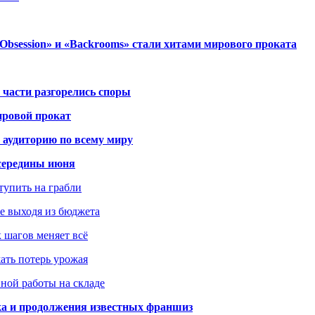
session» и «Backrooms» стали хитами мирового проката
 части разгорелись споры
ировой прокат
 аудиторию по всему миру
середины июня
ступить на грабли
не выходя из бюджета
к шагов меняет всё
жать потерь урожая
вной работы на складе
ка и продолжения известных франшиз