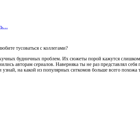
сть…
любите тусоваться с коллегами?
т скучных будничных проблем. Их сюжеты порой кажутся слишко
нились авторам сериалов. Наверняка ты не раз представлял себя
 узнай, на какой из популярных ситкомов больше всего похожа 