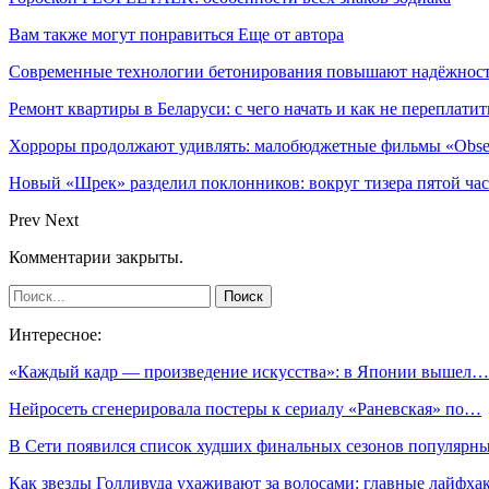
Вам также могут понравиться
Еще от автора
Современные технологии бетонирования повышают надёжность
Ремонт квартиры в Беларуси: с чего начать и как не переплатит
Хорроры продолжают удивлять: малобюджетные фильмы «Obses
Новый «Шрек» разделил поклонников: вокруг тизера пятой час
Prev
Next
Комментарии закрыты.
Интересное:
«Каждый кадр — произведение искусства»: в Японии вышел…
Нейросеть сгенерировала постеры к сериалу «Раневская» по…
В Сети появился список худших финальных сезонов популяр
Как звезды Голливуда ухаживают за волосами: главные лайфх