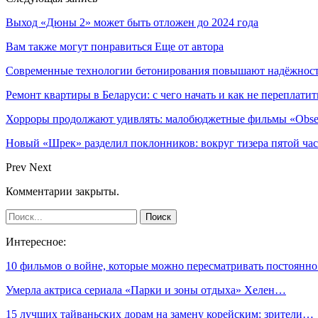
Выход «Дюны 2» может быть отложен до 2024 года
Вам также могут понравиться
Еще от автора
Современные технологии бетонирования повышают надёжность
Ремонт квартиры в Беларуси: с чего начать и как не переплатит
Хорроры продолжают удивлять: малобюджетные фильмы «Obses
Новый «Шрек» разделил поклонников: вокруг тизера пятой час
Prev
Next
Комментарии закрыты.
Интересное:
10 фильмов о войне, которые можно пересматривать постоянн
Умерла актриса сериала «Парки и зоны отдыха» Хелен…
15 лучших тайваньских дорам на замену корейским: зрители…