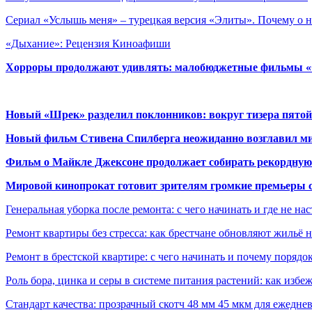
Сериал «Услышь меня» – турецкая версия «Элиты». Почему о
«Дыхание»: Рецензия Киноафиши
Хорроры продолжают удивлять: малобюджетные фильмы «Ob
Новый «Шрек» разделил поклонников: вокруг тизера пятой
Новый фильм Стивена Спилберга неожиданно возглавил м
Фильм о Майкле Джексоне продолжает собирать рекордную
Мировой кинопрокат готовит зрителям громкие премьеры 
Генеральная уборка после ремонта: с чего начинать и где не на
Ремонт квартиры без стресса: как брестчане обновляют жильё 
Ремонт в брестской квартире: с чего начинать и почему порядо
Роль бора, цинка и серы в системе питания растений: как избе
Стандарт качества: прозрачный скотч 48 мм 45 мкм для ежедне