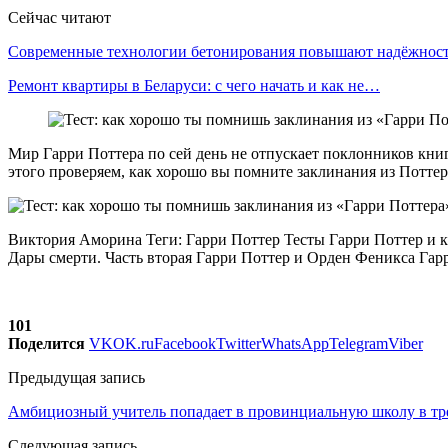
Сейчас читают
Современные технологии бетонирования повышают надёжно
Ремонт квартиры в Беларуси: с чего начать и как не…
Мир Гарри Поттера по сей день не отпускает поклонников книг
этого проверяем, как хорошо вы помните заклинания из Потте
Виктория Аморина Теги: Гарри Поттер Тесты Гарри Поттер и к
Дары смерти. Часть вторая Гарри Поттер и Орден Феникса Гарр
101
Поделится
VK
OK.ru
Facebook
Twitter
WhatsApp
Telegram
Viber
Предыдущая запись
Амбициозный учитель попадает в провинциальную школу в тр
Следующая запись