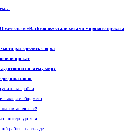
 нем…
session» и «Backrooms» стали хитами мирового проката
 части разгорелись споры
ировой прокат
 аудиторию по всему миру
середины июня
ступить на грабли
не выходя из бюджета
к шагов меняет всё
жать потерь урожая
вной работы на складе