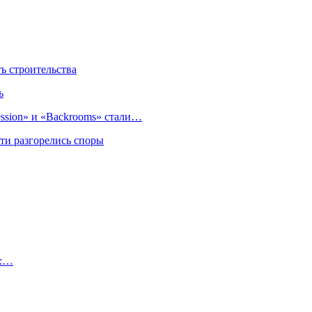
 строительства
ь
sion» и «Backrooms» стали…
ти разгорелись споры
о:…