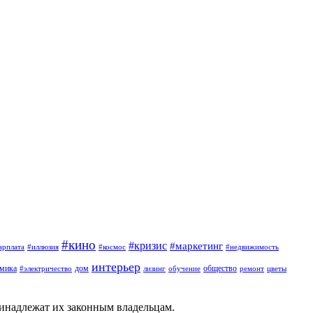
#кино
#кризис
#маркетинг
арплата
#иллюзия
#космос
#недвижимость
интерьер
омика
дом
общество
#электричество
лизинг
обучение
ремонт
цветы
ринадлежат их законным владельцам.