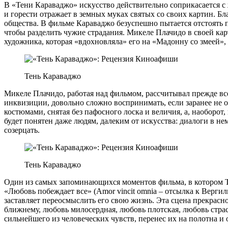
В «Тени Караваджо» искусство действительно соприкасается с
и горести отражает в земных муках святых со своих картин. Бл
общества. В фильме Караваджо безуспешно пытается отстоять 
чтобы разделить чужие страдания. Микеле Плачидо в своей кар
художника, которая «вдохновляла» его на «Мадонну со змеей»
Тень Караваджо
Микеле Плачидо, работая над фильмом, рассчитывал прежде вс
инквизиции, довольно сложно воспринимать, если заранее не 
костюмами, снятая без пафосного лоска и величия, а, наоборо
будет понятен даже людям, далеким от искусства: диалоги в 
созерцать.
Тень Караваджо
Один из самых запоминающихся моментов фильма, в котором Те
«Любовь побеждает все» (Amor vincit omnia – отсылка к Верг
заставляет переосмыслить его свою жизнь. Эта сцена прекрасн
ближнему, любовь милосердная, любовь плотская, любовь стра
сильнейшего из человеческих чувств, перенес их на полотна и о