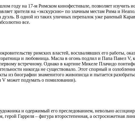
шлом году на 17-м Римском кинофестивале, позволяет изучить и
равляет зрителя на «экскурсию» по злачным местам Рима и Неап
а дуэль. В одной из таких уличных перепалок уже раненый Кара
абсолютно все.
окровительству римских властей, восхвалявших его работы, ока
соратница и любовница. Масла в огонь подлил и Папа Павел V, 
 первому встречному. Однако в картине Микеле Плачидо понтифи
вительности никогда не существовало. Этот спорный и озлобленн
ты из биографии знаменитого живописца и пытается разобраться,
ел V может подумать о помиловании).
ожника и одержимый его преследованием, невольно ассоциируе
, герой Гарреля – фигура второстепенная, а остросюжетная лин