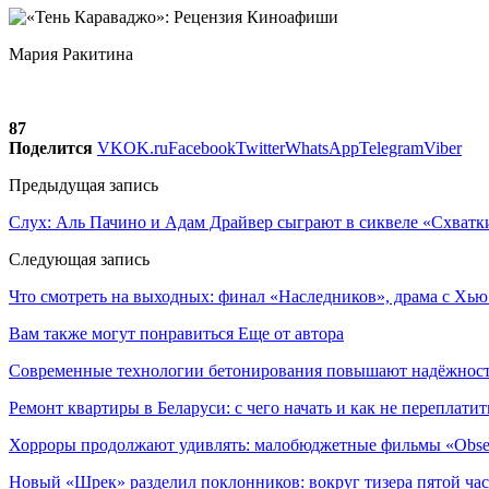
Мария Ракитина
87
Поделится
VK
OK.ru
Facebook
Twitter
WhatsApp
Telegram
Viber
Предыдущая запись
Слух: Аль Пачино и Адам Драйвер сыграют в сиквеле «Схватк
Следующая запись
Что смотреть на выходных: финал «Наследников», драма с Х
Вам также могут понравиться
Еще от автора
Современные технологии бетонирования повышают надёжность
Ремонт квартиры в Беларуси: с чего начать и как не переплатит
Хорроры продолжают удивлять: малобюджетные фильмы «Obses
Новый «Шрек» разделил поклонников: вокруг тизера пятой час