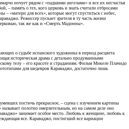
марчо ночует рядом с «падшими ангелами» и все их несчастья
, – память о тех, кого церковь и знать считали отбросами
– «матери для всех», которые могут спуститься с небес,
раваджо. Режиссер пускает зрителя в ту часть жизни
церковью, так же как и «Смерть Мадонны».
ающих о судьбе испанского художника в период расцвета
яющая историческая драма с детально продуманными
ескому телу – его красоте и страданиям. Фильм Микеле Плачидо
прототипами для шедевров Караваджо, достаточно лишь
умевших постичь прекрасное, – сцена с изучением картины
» называет полотно омерзительным, но на самом деле оно
Караваджо» занимает особое место. Любовь к женщине, любовь к
беждающая все. Караваджо, постигший все вариации