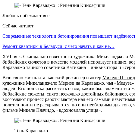
Любовь побеждает все.
Сейчас читают
Современные технологии бетонирования повышают надёжно
Ремонт квартиры в Беларуси: с чего начать и как не…
XVII век. Скандально известного художника Микеланджело Мер
библейских сюжетов в качестве моделей использует нищих, вор
Караваджо тайного советника Ватикана – инквизитора и «серог
Всю свою жизнь итальянский режиссер и актер
Микеле Плачид
художнике Микеланджело Меризи да Караваджо, чья «Медуза» 
людей. Его попытка рассказать о том, каким был знаменитый ж
библейские сюжеты, снято несколько достойных байопиков, ср
воссоздают процесс работы мастера над его самыми известным
полотен почти не раскрываются, но они необходимы для того, ч
фильме Микеле Плачидо, «вдохновляла улица».
Тень Караваджо