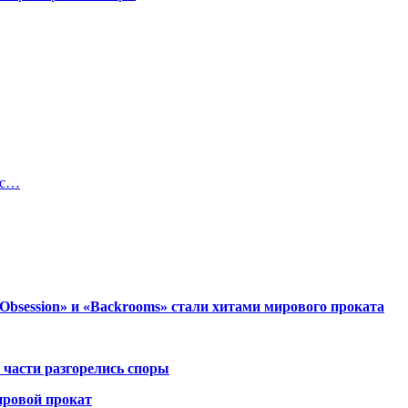
 с…
session» и «Backrooms» стали хитами мирового проката
 части разгорелись споры
ировой прокат