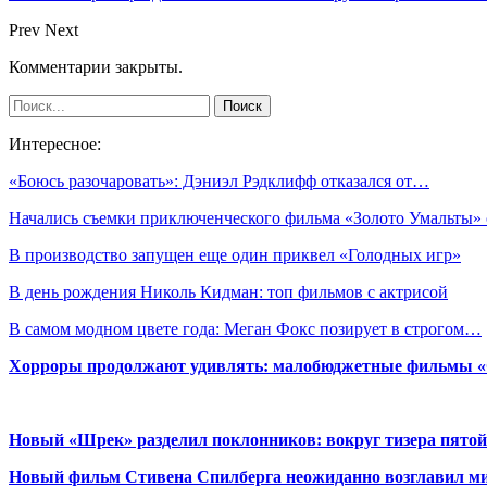
Prev
Next
Комментарии закрыты.
Интересное:
«Боюсь разочаровать»: Дэниэл Рэдклифф отказался от…
Начались съемки приключенческого фильма «Золото Умальты»
В производство запущен еще один приквел «Голодных игр»
В день рождения Николь Кидман: топ фильмов с актрисой
В самом модном цвете года: Меган Фокс позирует в строгом…
Хорроры продолжают удивлять: малобюджетные фильмы «Ob
Новый «Шрек» разделил поклонников: вокруг тизера пятой
Новый фильм Стивена Спилберга неожиданно возглавил м