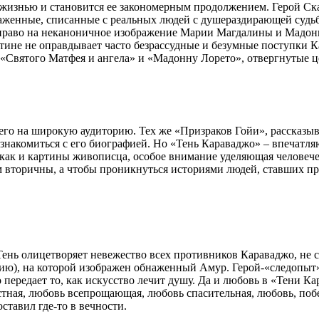
 жизнью и становится ее закономерным продолжением. Герой Ска
аженные, списанные с реальных людей с душераздирающей судьбой
право на неканоничное изображение Марии Магдалины и Мадонны 
тине не оправдывает часто безрассудные и безумные поступки Ка
, «Святого Матфея и ангела» и «Мадонну Лорето», отвергнутые 
его на широкую аудиторию. Тех же «Призраков Гойи», рассказыв
ознакомиться с его биографией. Но «Тень Караваджо» – впечатл
т, как и картины живописца, особое внимание уделяющая человеч
нем вторичны, а чтобы проникнуться историями людей, ставших 
нь олицетворяет невежество всех противников Караваджо, не с
илию), на которой изображен обнаженный Амур. Герой-«следопыт
о передает то, как искусство лечит душу. Да и любовь в «Тени 
стная, любовь всепрощающая, любовь спасительная, любовь, по
ставил где-то в вечности.