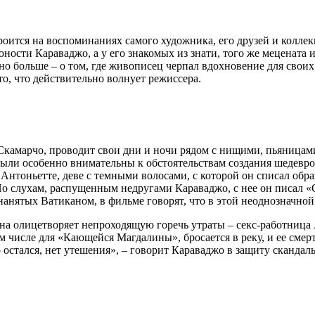
оится на воспоминаниях самого художника, его друзей и коллек
юности Караваджо, а у его знакомых из знати, того же мецената 
 но больше – о том, где живописец черпал вдохновение для свои
о, что действительно волнует режиссера.
 Скамарчо, проводит свои дни и ночи рядом с нищими, пьяница
были особенно внимательны к обстоятельствам создания шедевро
Антоньетте, деве с темными волосами, с которой он списал обр
По слухам, распущенным недругами Караваджо, с нее он писал «
нанятых Ватиканом, в фильме говорят, что в этой неоднозначной
на олицетворяет непроходящую горечь утраты – секс-работница
том числе для «Кающейся Магдалины», бросается в реку, и ее см
 кто остался, нет утешения», – говорит Караваджо в защиту скан