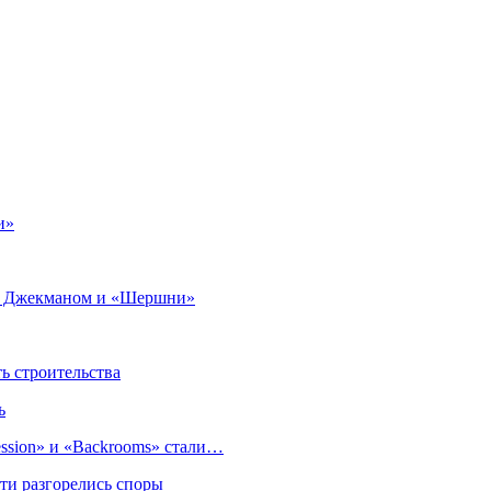
и»
ью Джекманом и «Шершни»
 строительства
ь
sion» и «Backrooms» стали…
ти разгорелись споры