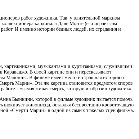
ционеров работ художника. Так, у влиятельной маркизы
и коллекционера кардинала Даль Монте (его играет сам
х работ. И именно истории бедных людей, их страдания и
ми, картежниками, музыкантами и куртизанками, служившими
в Караваджо. В своей картине они и пересказывают
азы Мадонны. В фильме имеет место и страшная история о
Смерть Марии». Эта же картина становится предметом споров
 работе – «самая живая смерть, которую изобразил художник».
 Анна Бьянкини, которой в фильме художник пытается помочь
ерть шокирует живописца, оставляя беспрестанно кровоточащую
дальной «Смерти Марии» в одной из самых тяжелых сцен фильма.