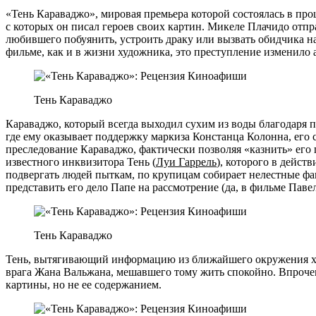
«Тень Караваджо», мировая премьера которой состоялась в про
с которых он писал героев своих картин. Микеле Плачидо отп
любившего побуянить, устроить драку или вызвать обидчика н
фильме, как и в жизни художника, это преступление изменило 
Тень Караваджо
Караваджо, который всегда выходил сухим из воды благодаря п
где ему оказывает поддержку маркиза Констанца Колонна, его 
преследование Караваджо, фактически позволяя «казнить» его
известного инквизитора Тень (
Луи Гаррель
), которого в дейст
подвергать людей пыткам, по крупицам собирает нелестные фак
представить его дело Папе на рассмотрение (да, в фильме Пав
Тень Караваджо
Тень, вытягивающий информацию из ближайшего окружения худ
врага Жана Вальжана, мешавшего тому жить спокойно. Впрочем
картины, но не ее содержанием.