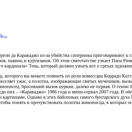
сть…
изи да Караваджо из-за убийства соперника приговаривают к см
ов, пьяниц и куртизанок. Об этом святотатстве узнает Папа Ри
о кардинала» Тень, который должен узнать все о грехах художн
о
, которого вы можете помнить по роли комиссара Коррадо Катт
вселяет ужас, а полотна, изображающие святых мучеников, вызы
ивописец, бросивший вызов церкви, далеко не первая. О гении 
еди них – «Караваджо» 1986 года и мини-сериал 2007 года. В о
и картинами. Однако в этих байопиках самого бунтарского духа
тобы понять и прочувствовать полотна живописца, в которых он 