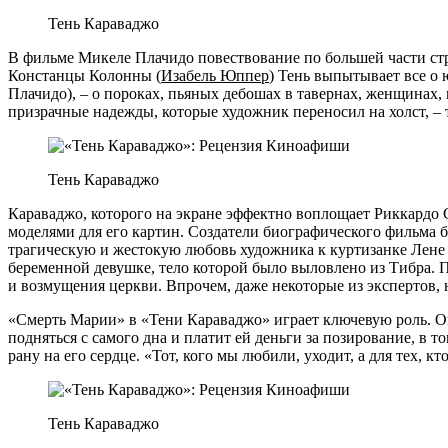
Тень Караваджо
В фильме Микеле Плачидо повествование по большей части стр
Констанцы Колонны (
Изабель Юппер
) Тень выпытывает все о 
Плачидо), – о пороках, пьяных дебошах в тавернах, женщинах,
призрачные надежды, которые художник переносил на холст, – т
Тень Караваджо
Караваджо, которого на экране эффектно воплощает Риккардо
моделями для его картин. Создатели биографического фильма 
трагическую и жестокую любовь художника к куртизанке Лене 
беременной девушке, тело которой было выловлено из Тибра. 
и возмущения церкви. Впрочем, даже некоторые из экспертов, 
«Смерть Марии» в «Тени Караваджо» играет ключевую роль. О
подняться с самого дна и платит ей деньги за позирование, в 
рану на его сердце. «Тот, кого мы любили, уходит, а для тех,
Тень Караваджо