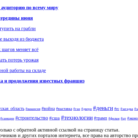
 аудиторию по всему миру
середины июня
ступить на грабли
не выходя из бюджета
к шагов меняет всё
жать потерь урожая
вной работы на складе
ка и продолжения известных франшиз
#деньги
тская_область
#война
#выставка
#ес
#вакансия
#гаи
#двери
#загадка
#з
#технологии
#строительство
#сша
#трамп
#экон
#санкции
#фильм
#цт
олько с обратной активной ссылкой на страницу статьи.
чников и других порталов интернета, все права на авторство п