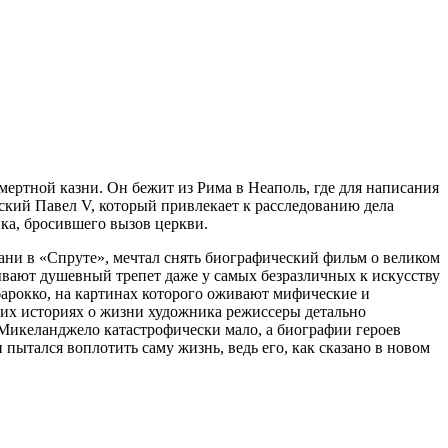
ертной казни. Он бежит из Рима в Неаполь, где для написания
мский Павел V, который привлекает к расследованию дела
ика, бросившего вызов церкви.
ани в «Спруте», мечтал снять биографический фильм о великом
вают душевный трепет даже у самых безразличных к искусству
барокко, на картинах которого оживают мифические и
беих историях о жизни художника режиссеры детально
 Микеланджело катастрофически мало, а биографии героев
пытался воплотить саму жизнь, ведь его, как сказано в новом