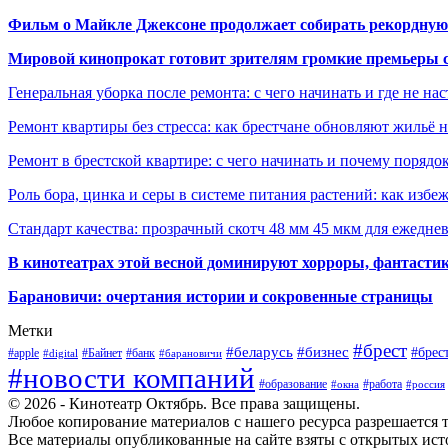
Фильм о Майкле Джексоне продолжает собирать рекордную
Мировой кинопрокат готовит зрителям громкие премьеры 
Генеральная уборка после ремонта: с чего начинать и где не на
Ремонт квартиры без стресса: как брестчане обновляют жильё 
Ремонт в брестской квартире: с чего начинать и почему порядо
Роль бора, цинка и серы в системе питания растений: как избе
Стандарт качества: прозрачный скотч 48 мм 45 мкм для ежедне
В кинотеатрах этой весной доминируют хорроры, фантасти
Барановичи: очертания истории и сокровенные страницы
Метки
#брест
#беларусь
#бизнес
#брес
#apple
#Байнет
#банк
#digital
#барановичи
#новости компаний
#образование
#работа
#окна
#россия
© 2026 - Кинотеатр Октябрь. Все права защищены.
Любое копирование материалов с нашего ресурса разрешается т
Все материалы опубликованные на сайте взяты с открытых исто