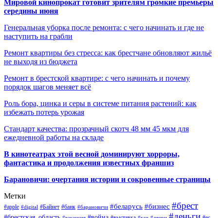
Мировой кинопрокат готовит зрителям громкие премьеры
середины июня
Генеральная уборка после ремонта: с чего начинать и где не
наступить на грабли
Ремонт квартиры без стресса: как брестчане обновляют жильё
не выходя из бюджета
Ремонт в брестской квартире: с чего начинать и почему
порядок шагов меняет всё
Роль бора, цинка и серы в системе питания растений: как
избежать потерь урожая
Стандарт качества: прозрачный скотч 48 мм 45 мкм для
ежедневной работы на складе
В кинотеатрах этой весной доминируют хорроры,
фантастика и продолжения известных франшиз
Барановичи: очертания истории и сокровенные страницы
Метки
#брест
#беларусь
#бизнес
#apple
#Байнет
#банк
#digital
#барановичи
#деньги
#брестская_область
#война
#выставка
#ес
#вакансия
#гаи
#двери