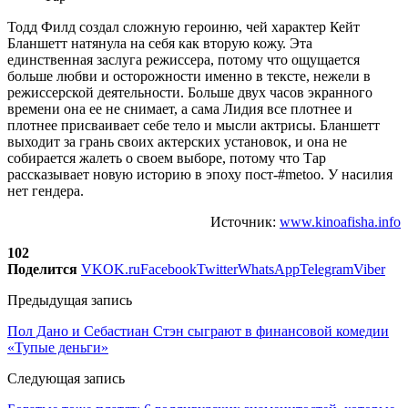
Тодд Филд создал сложную героиню, чей характер Кейт
Бланшетт натянула на себя как вторую кожу. Эта
единственная заслуга режиссера, потому что ощущается
больше любви и осторожности именно в тексте, нежели в
режиссерской деятельности. Больше двух часов экранного
времени она ее не снимает, а сама Лидия все плотнее и
плотнее присваивает себе тело и мысли актрисы. Бланшетт
выходит за грань своих актерских установок, и она не
собирается жалеть о своем выборе, потому что Тар
рассказывает новую историю в эпоху пост-#metoo. У насилия
нет гендера.
Источник:
www.kinoafisha.info
102
Поделится
VK
OK.ru
Facebook
Twitter
WhatsApp
Telegram
Viber
Предыдущая запись
Пол Дано и Себастиан Стэн сыграют в финансовой комедии
«Тупые деньги»
Следующая запись