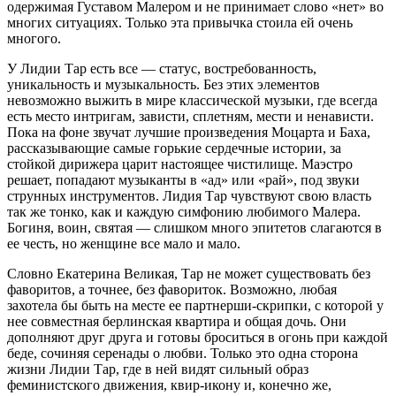
одержимая Густавом Малером и не принимает слово «нет» во
многих ситуациях. Только эта привычка стоила ей очень
многого.
У Лидии Тар есть все — статус, востребованность,
уникальность и музыкальность. Без этих элементов
невозможно выжить в мире классической музыки, где всегда
есть место интригам, зависти, сплетням, мести и ненависти.
Пока на фоне звучат лучшие произведения Моцарта и Баха,
рассказывающие самые горькие сердечные истории, за
стойкой дирижера царит настоящее чистилище. Маэстро
решает, попадают музыканты в «ад» или «рай», под звуки
струнных инструментов. Лидия Тар чувствуют свою власть
так же тонко, как и каждую симфонию любимого Малера.
Богиня, воин, святая — слишком много эпитетов слагаются в
ее честь, но женщине все мало и мало.
Словно Екатерина Великая, Тар не может существовать без
фаворитов, а точнее, без фавориток. Возможно, любая
захотела бы быть на месте ее партнерши-скрипки, с которой у
нее совместная берлинская квартира и общая дочь. Они
дополняют друг друга и готовы броситься в огонь при каждой
беде, сочиняя серенады о любви. Только это одна сторона
жизни Лидии Тар, где в ней видят сильный образ
феминистского движения, квир-икону и, конечно же,