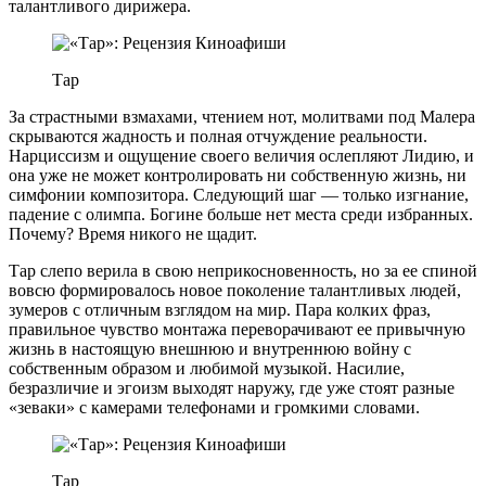
талантливого дирижера.
Тар
За страстными взмахами, чтением нот, молитвами под Малера
скрываются жадность и полная отчуждение реальности.
Нарциссизм и ощущение своего величия ослепляют Лидию, и
она уже не может контролировать ни собственную жизнь, ни
симфонии композитора. Следующий шаг — только изгнание,
падение с олимпа. Богине больше нет места среди избранных.
Почему? Время никого не щадит.
Тар слепо верила в свою неприкосновенность, но за ее спиной
вовсю формировалось новое поколение талантливых людей,
зумеров с отличным взглядом на мир. Пара колких фраз,
правильное чувство монтажа переворачивают ее привычную
жизнь в настоящую внешнюю и внутреннюю войну с
собственным образом и любимой музыкой. Насилие,
безразличие и эгоизм выходят наружу, где уже стоят разные
«зеваки» с камерами телефонами и громкими словами.
Тар