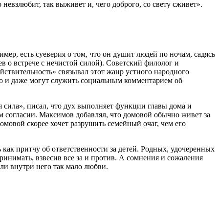
невзлюбит, так выживет и, чего доброго, со свету сживет».
ер, есть суеверия о том, что он душит людей по ночам, садясь
ев о встрече с нечистой силой). Советский филолог и
ствительность» связывал этот жанр устного народного
во и даже могут служить социальным комментарием об
 сила», писал, что дух выполняет функции главы дома и
 согласии. Максимов добавлял, что домовой обычно живет за
омовой скорее хочет разрушить семейный очаг, чем его
как притчу об ответственности за детей. Родных, удочеренных
инимать, взвесив все за и против. А сомнения и сожаления
сли внутри него так мало любви.