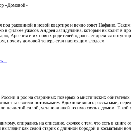
я под раковиной в новой квартире и вечно зовет Нафаню. Таким 
 в фильме ужасов Андрея Загидуллина, который выходит в прока
о Варю, Арсения и их новых родителей одолевает древняя потусто
ом, почему домовой теперь стал настоящим злодеем.
сть…
России и рос на старинных поверьях о мистических обитателях д
ривает за своими потомками». Вдохновившись рассказами, перед
тали нечистой силой, установившей тесную связь с домом. Такой
идимому, опирались на описание, схожее с тем, что есть в книге
й выглядит как седой старик с длинной бородой и косматыми во