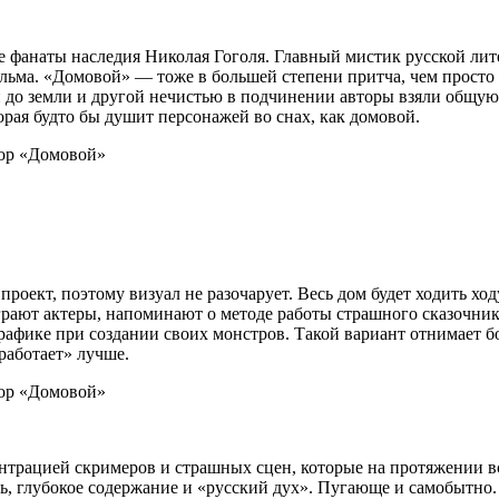
фанаты наследия Николая Гоголя. Главный мистик русской лит
ильма. «Домовой» — тоже в большей степени притча, чем просто
 до земли и другой нечистью в подчинении авторы взяли общую
орая будто бы душит персонажей во снах, как домовой.
оект, поэтому визуал не разочарует. Весь дом будет ходить ходу
играют актеры, напоминают о методе работы страшного сказочни
фике при создании своих монстров. Такой вариант отнимает бол
работает» лучше.
трацией скримеров и страшных сцен, которые на протяжении вс
ть, глубокое содержание и «русский дух». Пугающе и самобытно.