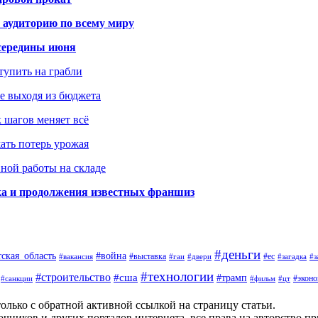
 аудиторию по всему миру
середины июня
ступить на грабли
не выходя из бюджета
к шагов меняет всё
жать потерь урожая
вной работы на складе
ка и продолжения известных франшиз
#деньги
тская_область
#война
#выставка
#ес
#вакансия
#гаи
#двери
#загадка
#з
#технологии
#строительство
#сша
#трамп
#экон
#санкции
#фильм
#цт
олько с обратной активной ссылкой на страницу статьи.
чников и других порталов интернета, все права на авторство п