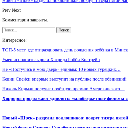
Новый «Шрек» разделил поклонников: вокруг тизера пятой час
Prev
Next
Комментарии закрыты.
Интересное:
ТОП-5 мест, где отпраздновать день рождения ребёнка в Минск
Умер исполнитель роли Хагрида Робби Колтрейн
Не «Постучись в мою дверь» единым: 10 новых турецких…
Кевин Спейси впервые выступит на публике после обвинений
Николь Кидман получит почётную премию Американского…
Хорроры продолжают удивлять: малобюджетные фильмы «Ob
Новый «Шрек» разделил поклонников: вокруг тизера пятой
Новый фильм Стивена Спилберга неожиданно возглавил м