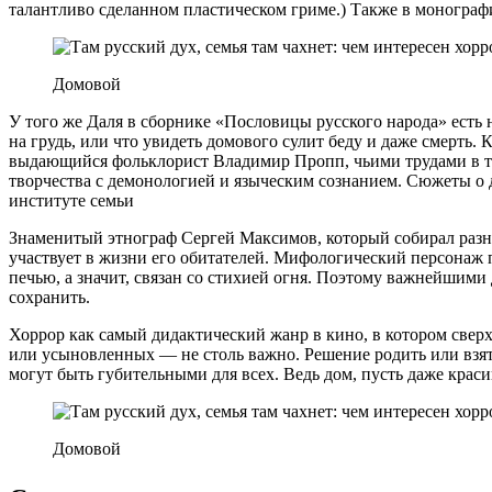
талантливо сделанном пластическом гриме.) Также в монографи
Домовой
У того же Даля в сборнике «Пословицы русского народа» есть 
на грудь, или что увидеть домового сулит беду и даже смерть.
выдающийся фольклорист Владимир Пропп, чьими трудами в то
творчества с демонологией и языческим сознанием. Сюжеты о
институте семьи
Знаменитый этнограф Сергей Максимов, который собирал разны
участвует в жизни его обитателей. Мифологический персонаж 
печью, а значит, связан со стихией огня. Поэтому важнейшими 
сохранить.
Хоррор как самый дидактический жанр в кино, в котором сверх
или усыновленных — не столь важно. Решение родить или взять
могут быть губительными для всех. Ведь дом, пусть даже краси
Домовой