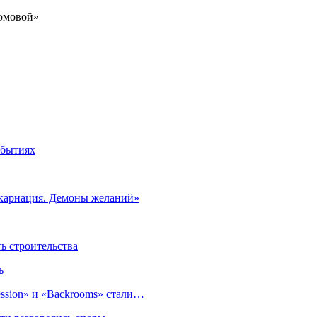
обытиях
нкарнация. Демоны желаний»
 строительства
ь
sion» и «Backrooms» стали…