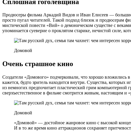
Сплошная гоголевщина
Продюсеры фильма Аркадий Видов и Иван Елисеев — большие 
просто пугал читателей. Такой подход близок и продюсерам ф
мистической повести «Вий» о демоническом существе с веками
упоминается суеверие о проклятом старике, нечистой силе, кот
Домовой
Очень страшное кино
Создатели «Домового» подчеркивали, что хорошо вложились в пр
кажется, будто зритель находится внутри. Существа, которых 
из немногих предпочитает пластический грим компьютерной гра
сверхъестественное в фильме смотрится живым, настоящим и «
Домовой
«Домовой» — достойное жанровое кино с высокой концен
И в то же время кино аттракционов сохраняет притчевос