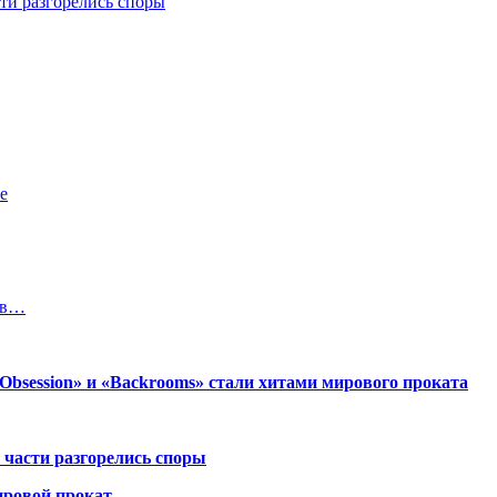
ти разгорелись споры
е
 в…
session» и «Backrooms» стали хитами мирового проката
 части разгорелись споры
ировой прокат