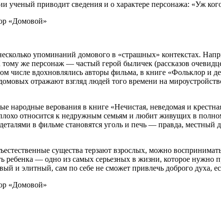
и ученый приводит сведения и о характере персонажа: «Уж кого 
несколько упоминаний домового в «страшных» контекстах. Наприм
 К тому же персонаж — частый герой быличек (рассказов очевидц
м числе вдохновлялись авторы фильма, в книге «Фольклор и дей
 домовых отражают взгляд людей того времени на мироустройст
е народные верования в книге «Нечистая, неведомая и крестная
плохо относится к недружным семьям и любит живущих в полном
деталями в фильме становятся уголь и печь — правда, местный д
ъестественные существа терзают взрослых, можно воспринимать 
 ребенка — одно из самых серьезных в жизни, которое нужно пр
вый и элитный, сам по себе не сможет привлечь доброго духа, е