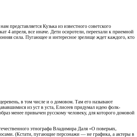
нам представляется Кузька из известного советского
т 4 апреля, все иначе. Дети осиротели, переехали к приемной
ронняя сила. Пугающее и интересное зрелище ждет каждого, кто
еревень, в том числе и о домовом. Там его называют
ававшимися из уст в уста, Елисеев придумал идею фолк-
 образ менее привычен русскому человеку, для которого домовой
 отечественного этнографа Владимира Даля «О поверьях,
лосами. (Кстати, пугающие персонажи — не графика, а актеры в