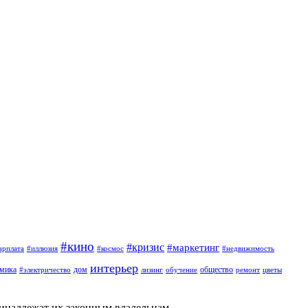
#кино
#кризис
#маркетинг
арплата
#иллюзия
#космос
#недвижимость
интерьер
омика
дом
общество
#электричество
лизинг
обучение
ремонт
цветы
ринадлежат их законным владельцам.