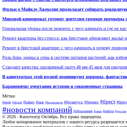
Фильм о Майкле Джексоне продолжает собирать рекордную
Мировой кинопрокат готовит зрителям громкие премьеры 
Генеральная уборка после ремонта: с чего начинать и где не на
Ремонт квартиры без стресса: как брестчане обновляют жильё 
Ремонт в брестской квартире: с чего начинать и почему порядо
Роль бора, цинка и серы в системе питания растений: как избе
Стандарт качества: прозрачный скотч 48 мм 45 мкм для ежедне
В кинотеатрах этой весной доминируют хорроры, фантасти
Барановичи: очертания истории и сокровенные страницы
Метки
#брест
#беларусь
#бизнес
#брес
#apple
#Байнет
#банк
#digital
#барановичи
#новости компаний
#образование
#работа
#окна
#россия
© 2026 - Кинотеатр Октябрь. Все права защищены.
Любое копирование материалов с нашего ресурса разрешается т
Все материалы опубликованные на сайте взяты с открытых исто