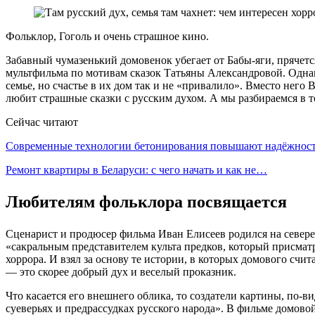
Фольклор, Гоголь и очень страшное кино.
Забавный чумазенький домовенок убегает от Бабы-яги, прячетс
мультфильма по мотивам сказок Татьяны Александровой. Однако
семье, но счастье в их дом так и не «привалило». Вместо нег
любит страшные сказки с русским духом. А мы разбираемся в т
Сейчас читают
Современные технологии бетонирования повышают надёжно
Ремонт квартиры в Беларуси: с чего начать и как не…
Любителям фольклора посвящается
Сценарист и продюсер фильма Иван Елисеев родился на севере 
«сакральным представителем культа предков, который присмат
хоррора. И взял за основу те истории, в которых домового счи
— это скорее добрый дух и веселый проказник.
Что касается его внешнего облика, то создатели картины, по-в
суеверьях и предрассудках русского народа». В фильме домово