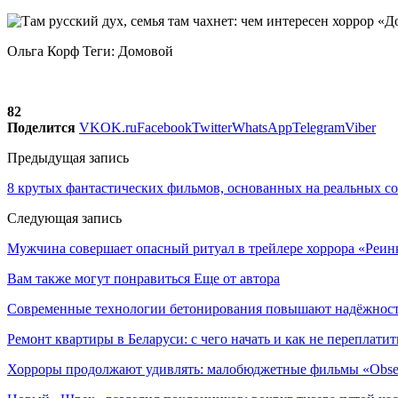
Ольга Корф Теги: Домовой
82
Поделится
VK
OK.ru
Facebook
Twitter
WhatsApp
Telegram
Viber
Предыдущая запись
8 крутых фантастических фильмов, основанных на реальных с
Следующая запись
Мужчина совершает опасный ритуал в трейлере хоррора «Реи
Вам также могут понравиться
Еще от автора
Современные технологии бетонирования повышают надёжность
Ремонт квартиры в Беларуси: с чего начать и как не переплатит
Хорроры продолжают удивлять: малобюджетные фильмы «Obses