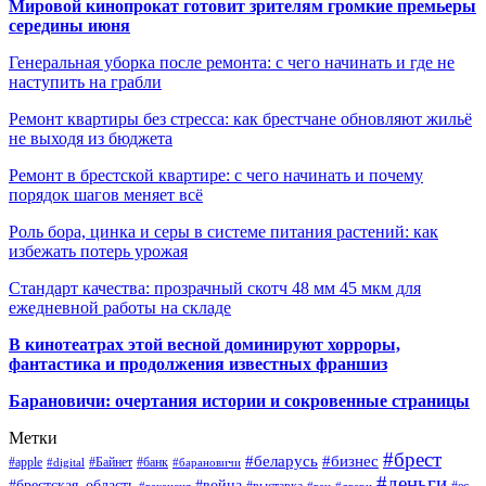
Мировой кинопрокат готовит зрителям громкие премьеры
середины июня
Генеральная уборка после ремонта: с чего начинать и где не
наступить на грабли
Ремонт квартиры без стресса: как брестчане обновляют жильё
не выходя из бюджета
Ремонт в брестской квартире: с чего начинать и почему
порядок шагов меняет всё
Роль бора, цинка и серы в системе питания растений: как
избежать потерь урожая
Стандарт качества: прозрачный скотч 48 мм 45 мкм для
ежедневной работы на складе
В кинотеатрах этой весной доминируют хорроры,
фантастика и продолжения известных франшиз
Барановичи: очертания истории и сокровенные страницы
Метки
#брест
#беларусь
#бизнес
#apple
#Байнет
#банк
#digital
#барановичи
#деньги
#брестская_область
#война
#выставка
#ес