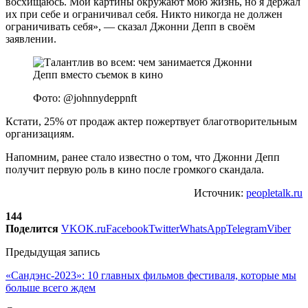
восхищаюсь. Мои картины окружают мою жизнь, но я держал
их при себе и ограничивал себя. Никто никогда не должен
ограничивать себя», — сказал Джонни Депп в своём
заявлении.
Фото: @johnnydeppnft
Кстати, 25% от продаж актер пожертвует благотворительным
организациям.
Напомним, ранее стало известно о том, что Джонни Депп
получит первую роль в кино после громкого скандала.
Источник:
peopletalk.ru
144
Поделится
VK
OK.ru
Facebook
Twitter
WhatsApp
Telegram
Viber
Предыдущая запись
«Сандэнс-2023»: 10 главных фильмов фестиваля, которые мы
больше всего ждем