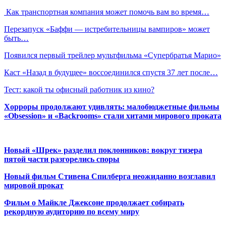
Как транспортная компания может помочь вам во время…
Перезапуск «Баффи ― истребительницы вампиров» может
быть…
Появился первый трейлер мультфильма «Супербратья Марио»
Каст «Назад в будущее» воссоединился спустя 37 лет после…
Тест: какой ты офисный работник из кино?
Хорроры продолжают удивлять: малобюджетные фильмы
«Obsession» и «Backrooms» стали хитами мирового проката
Новый «Шрек» разделил поклонников: вокруг тизера
пятой части разгорелись споры
Новый фильм Стивена Спилберга неожиданно возглавил
мировой прокат
Фильм о Майкле Джексоне продолжает собирать
рекордную аудиторию по всему миру