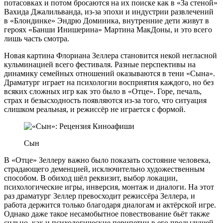
потасовках и потом бросаются на их поиске как в «За стеной»
Вахида Джалильванда, из-за эпохи и индустрии развлечений
в «Блондинке» Эндрю Доминика, внутренние дети живут в
героях «Банши Инишерина» Мартина МакДоны, и это всего
лишь часть смотра.
Новая картина Флориана Зеллера становится некой негласной
кульминацией всего фестиваля. Разные перспективы на
динамику семейных отношений оказываются в тени «Сына».
Драматург играет на психологии восприятия каждого, но без
всяких сложных игр как это было в «Отце». Горе, печаль,
страх и безысходность появляются из-за того, что ситуация
слишком реальная, и режиссёр не играется с формой.
Сын
В «Отце» Зеллеру важно было показать состояние человека,
страдающего деменцией, исключительно художественным
способом. В обиход шëл реквизит, выбор локации,
психологические игры, инверсия, монтаж и диалоги. На этот
раз драматург Зеллер превосходит режиссёра Зеллера, и
работа держится только благодаря диалогам и актёрской игре.
Однако даже такое несамобытное повествование бьёт также
сильно, как и психологические перипетии в его предыдущей