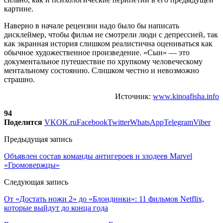
картине.
Наверно в начале рецензии надо было бы написать
дисклеймер, чтобы фильм не смотрели люди с депрессией, так
как экранная история слишком реалистична оцениваться как
обычное художественное произведение. «Сын» — это
документальное путешествие по хрупкому человеческому
ментальному состоянию. Слишком честно и невозможно
страшно.
Источник:
www.kinoafisha.info
94
Поделится
VK
OK.ru
Facebook
Twitter
WhatsApp
Telegram
Viber
Предыдущая запись
Объявлен состав команды антигероев и злодеев Marvel
«Громовержцы»
Следующая запись
От «Достать ножи 2» до «Блондинки»: 11 фильмов Netflix,
которые выйдут до конца года