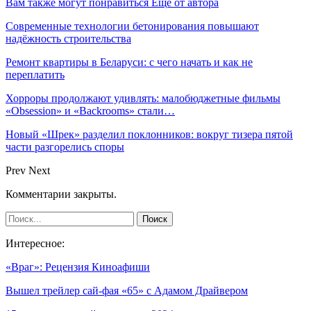
Вам также могут понравиться
Еще от автора
Современные технологии бетонирования повышают
надёжность строительства
Ремонт квартиры в Беларуси: с чего начать и как не
переплатить
Хорроры продолжают удивлять: малобюджетные фильмы
«Obsession» и «Backrooms» стали…
Новый «Шрек» разделил поклонников: вокруг тизера пятой
части разгорелись споры
Prev
Next
Комментарии закрыты.
Интересное:
«Враг»: Рецензия Киноафиши
Вышел трейлер сай-фая «65» с Адамом Драйвером