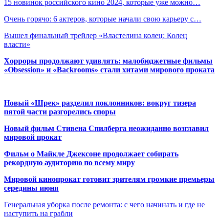
15 новинок российского кино 2024, которые уже можно…
Очень горячо: 6 актеров, которые начали свою карьеру с…
Вышел финальный трейлер «Властелина колец: Колец
власти»
Хорроры продолжают удивлять: малобюджетные фильмы
«Obsession» и «Backrooms» стали хитами мирового проката
Новый «Шрек» разделил поклонников: вокруг тизера
пятой части разгорелись споры
Новый фильм Стивена Спилберга неожиданно возглавил
мировой прокат
Фильм о Майкле Джексоне продолжает собирать
рекордную аудиторию по всему миру
Мировой кинопрокат готовит зрителям громкие премьеры
середины июня
Генеральная уборка после ремонта: с чего начинать и где не
наступить на грабли