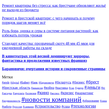
Ремонт квартиры без стресса: как брестчане обновляют жильё
не выходя из бюджета
Ремонт в брестской квартире: с чего начинать и почему
порядок шагов меняет всё
Роль бора, цинка и серы в системе питания растений: как
избежать потерь урожая
Стандарт качества: прозрачный скотч 48 мм 45 мкм для
ежедневной работы на складе
В кинотеатрах этой весной доминируют хорроры,
фантастика и продолжения известных франшиз
Барановичи: очертания истории и сокровенные страницы
Метки
#брест
#беларусь
#бизнес
#apple
#Байнет
#банк
#digital
#барановичи
#деньги
#брестская_область
#война
#выставка
#ес
#вакансия
#гаи
#двери
#кино
#кризис
#маркетинг
#загадка
#зарплата
#иллюзия
#космос
#новости компаний
#образование
#недвижимость
#окна
#технологии
#строительство
#сша
#работа
#россия
#санкции