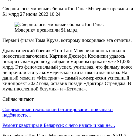
Свершилось: мировые сборы «Топ Гана: Мэверик» превысили
$1 млрд 27 июня 2022 10:24
Первый фильм Тома Круза, которому покорилась эта отметка.
Драматический боевик «Топ Ган: Мэверик» вновь попал в
новостные заголовки. Картине Джозефа Косински удалось
покорить важную веху, собрав в мировом прокате уже $1,006
млрд. Это феноменальный успех, учитывая, что фильму вовсе
не прочили статус коммерческого хита такого масштаба. На
данный момент «Мэверик» – самый коммерчески успешный
кинопроект 2022 года, оставив позади «Доктора Стрэнджа: В
мультивселенной безумия» и «Бэтмена».
Сейчас читают
Современные технологии бетонирования повышают
надёжность…
Ремонт квартиры в Беларуси: с чего начать и как не…
Бокс-офис «Топ Гана: Мэверик» распределяется так: $521,7