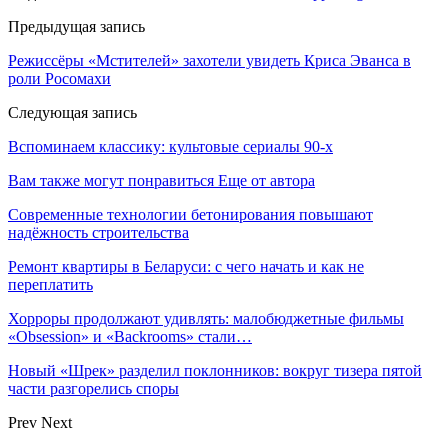
Предыдущая запись
Режиссёры «Мстителей» захотели увидеть Криса Эванса в
роли Росомахи
Следующая запись
Вспоминаем классику: культовые сериалы 90-х
Вам также могут понравиться
Еще от автора
Современные технологии бетонирования повышают
надёжность строительства
Ремонт квартиры в Беларуси: с чего начать и как не
переплатить
Хорроры продолжают удивлять: малобюджетные фильмы
«Obsession» и «Backrooms» стали…
Новый «Шрек» разделил поклонников: вокруг тизера пятой
части разгорелись споры
Prev
Next