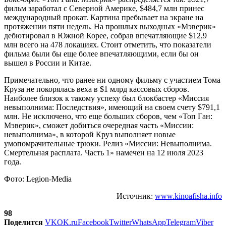
фильм заработал с Северной Америке, $484,7 млн принес
международный прокат. Картина пребывает на экране на
протяжении пяти недель. На прошлых выходных «Мэверик»
дебютировал в Южной Корее, собрав впечатляющие $12,9
млн всего на 478 локациях. Стоит отметить, что показатели
фильма были бы еще более впечатляющими, если бы он
вышел в России и Китае.
Примечательно, что ранее ни одному фильму с участием Тома
Круза не покорялась веха в $1 млрд кассовых сборов.
Наиболее близок к такому успеху был блокбастер «Миссия
невыполнима: Последствия», имеющий на своем счету $791,1
млн. Не исключено, что еще больших сборов, чем «Топ Ган:
Мэверик», сможет добиться очередная часть «Миссии:
невыполнима», в которой Круз выполняет новые
умопомрачительные трюки. Релиз «Миссии: Невыполнима.
Смертельная расплата. Часть 1» намечен на 12 июля 2023
года.
Фото: Legion-Media
Источник:
www.kinoafisha.info
98
Поделится
VK
OK.ru
Facebook
Twitter
WhatsApp
Telegram
Viber