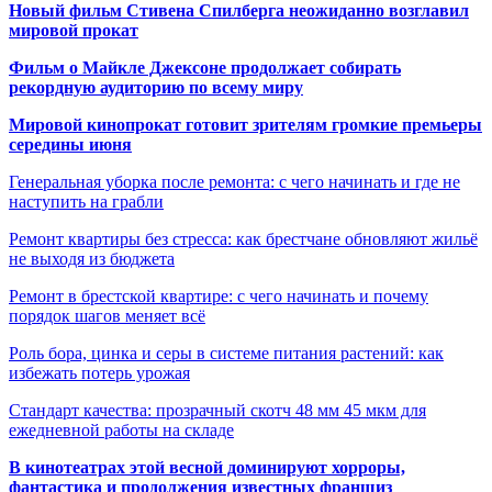
Новый фильм Стивена Спилберга неожиданно возглавил
мировой прокат
Фильм о Майкле Джексоне продолжает собирать
рекордную аудиторию по всему миру
Мировой кинопрокат готовит зрителям громкие премьеры
середины июня
Генеральная уборка после ремонта: с чего начинать и где не
наступить на грабли
Ремонт квартиры без стресса: как брестчане обновляют жильё
не выходя из бюджета
Ремонт в брестской квартире: с чего начинать и почему
порядок шагов меняет всё
Роль бора, цинка и серы в системе питания растений: как
избежать потерь урожая
Стандарт качества: прозрачный скотч 48 мм 45 мкм для
ежедневной работы на складе
В кинотеатрах этой весной доминируют хорроры,
фантастика и продолжения известных франшиз