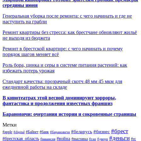
середины июня
Генеральная уборка после ремонта: с чего начинать и где не
наступить на грабли
Ремонт квартиры без стресса: как брестчане обновляют жильё
не выходя из бюджета
Ремонт в брестской квартире: с чего начинать и почему
порядок шагов меняет всё
Роль бора, цинка и серы в системе питания растений: как
избежать потерь урожая
Стандарт качества: прозрачный скотч 48 мм 45 мкм для
ежедневной работы на складе
В кинотеатрах этой весной доминируют хорроры,
фантастика и продолжения известных франшиз
Барановичи: очертания истории и сокровенные страницы
Метки
#брест
#беларусь
#бизнес
#apple
#Байнет
#банк
#digital
#барановичи
#деньги
#брестская_область
#война
#выставка
#ес
#вакансия
#гаи
#двери