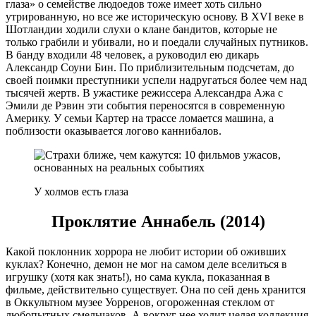
глаза» о семействе людоедов тоже имеет хоть сильно
утрированную, но все же историческую основу. В XVI веке в
Шотландии ходили слухи о клане бандитов, которые не
только грабили и убивали, но и поедали случайных путников.
В банду входили 48 человек, а руководил ею дикарь
Александр Соуни Бин. По приблизительным подсчетам, до
своей поимки преступники успели надругаться более чем над
тысячей жертв. В ужастике режиссера Александра Ажа с
Эмили де Рэвин эти события переносятся в современную
Америку. У семьи Картер на трассе ломается машина, а
поблизости оказывается логово каннибалов.
У холмов есть глаза
Проклятие Аннабель (2014)
Какой поклонник хоррора не любит истории об оживших
куклах? Конечно, демон не мог на самом деле вселиться в
игрушку (хотя как знать!), но сама кукла, показанная в
фильме, действительно существует. Она по сей день хранится
в Оккультном музее Уорренов, огороженная стеклом от
любопытных смельчаков. А вокруг нее ходит целая коллекция