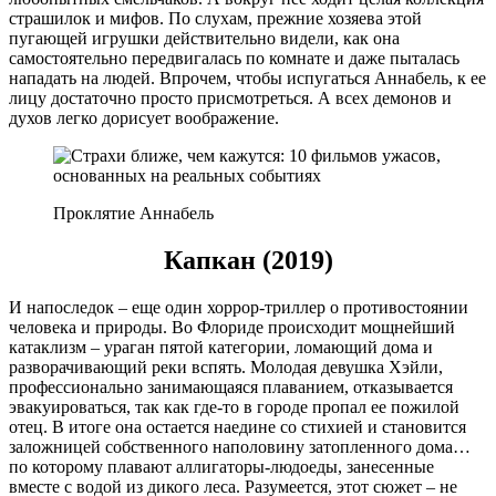
страшилок и мифов. По слухам, прежние хозяева этой
пугающей игрушки действительно видели, как она
самостоятельно передвигалась по комнате и даже пыталась
нападать на людей. Впрочем, чтобы испугаться Аннабель, к ее
лицу достаточно просто присмотреться. А всех демонов и
духов легко дорисует воображение.
Проклятие Аннабель
Капкан (2019)
И напоследок – еще один хоррор-триллер о противостоянии
человека и природы. Во Флориде происходит мощнейший
катаклизм – ураган пятой категории, ломающий дома и
разворачивающий реки вспять. Молодая девушка Хэйли,
профессионально занимающаяся плаванием, отказывается
эвакуироваться, так как где-то в городе пропал ее пожилой
отец. В итоге она остается наедине со стихией и становится
заложницей собственного наполовину затопленного дома…
по которому плавают аллигаторы-людоеды, занесенные
вместе с водой из дикого леса. Разумеется, этот сюжет – не