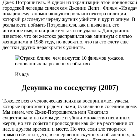
Джек-Потрошитель. В одной из экранизаций этой лондонской
городской легенды снялся сам Джонни Депп . Фильм «Из ада»
подарил ему запоминающуюся роль инспектора полиции,
который расследует череду жутких убийств и курит опиум. В
реальности поймать Потрошителя, как и выяснить его
истинное имя, полицейским так и не удалось. Доподлинно
известно, что он жестоко расправился как минимум с пятью
женщинами в 1988 году, но вероятно, что на его счету еще
десятки других нераскрытых убийств.
Из ада
Девушка по соседству (2007)
Тяжелее всего человеческая психика воспринимает ужасы,
которые происходят рядом с нами, буквально в соседнем доме.
Мы знаем, что Джек-Потрошитель или Чикатило
существовали на самом деле и убили множество невинных
жертв, но эти события происходили как бы на расстоянии от
нас, в другом времени и месте. Но что, если зло творится
прямо сейчас и здесь, в совершенно скучных и обыденных, на