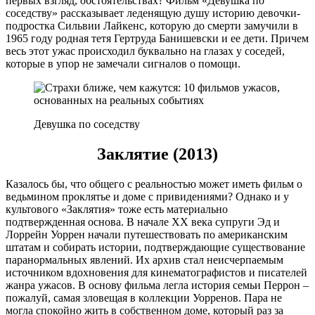
первых взгляд, обстоятельствах? Фильм «Девушка по
соседству» рассказывает леденящую душу историю девочки-
подростка Сильвии Лайкенс, которую до смерти замучили в
1965 году родная тетя Гертруда Банишевски и ее дети. Причем
весь этот ужас происходил буквально на глазах у соседей,
которые в упор не замечали сигналов о помощи.
Девушка по соседству
Заклятие (2013)
Казалось бы, что общего с реальностью может иметь фильм о
ведьмином проклятье и доме с привидениями? Однако и у
культового «Заклятия» тоже есть материально
подтвержденная основа. В начале XX века супруги Эд и
Лоррейн Уоррен начали путешествовать по американским
штатам и собирать истории, подтверждающие существование
паранормальных явлений. Их архив стал неисчерпаемым
источником вдохновения для кинематографистов и писателей
жанра ужасов. В основу фильма легла история семьи Перрон –
пожалуй, самая зловещая в коллекции Уорренов. Пара не
могла спокойно жить в собственном доме, который раз за