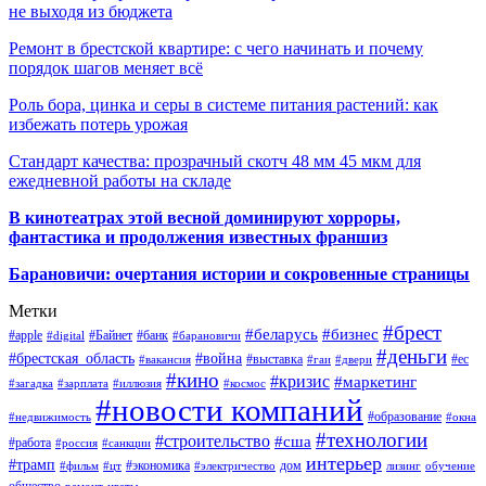
не выходя из бюджета
Ремонт в брестской квартире: с чего начинать и почему
порядок шагов меняет всё
Роль бора, цинка и серы в системе питания растений: как
избежать потерь урожая
Стандарт качества: прозрачный скотч 48 мм 45 мкм для
ежедневной работы на складе
В кинотеатрах этой весной доминируют хорроры,
фантастика и продолжения известных франшиз
Барановичи: очертания истории и сокровенные страницы
Метки
#брест
#беларусь
#бизнес
#apple
#Байнет
#банк
#digital
#барановичи
#деньги
#брестская_область
#война
#выставка
#ес
#вакансия
#гаи
#двери
#кино
#кризис
#маркетинг
#загадка
#зарплата
#иллюзия
#космос
#новости компаний
#образование
#недвижимость
#окна
#технологии
#строительство
#сша
#работа
#россия
#санкции
интерьер
#трамп
#экономика
дом
#фильм
#цт
#электричество
лизинг
обучение
общество