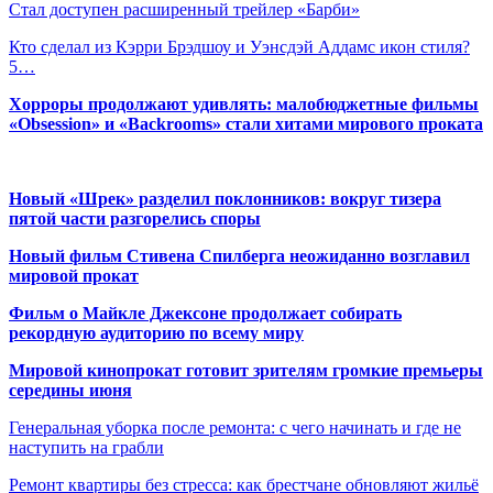
Стал доступен расширенный трейлер «Барби»
Кто сделал из Кэрри Брэдшоу и Уэнсдэй Аддамс икон стиля?
5…
Хорроры продолжают удивлять: малобюджетные фильмы
«Obsession» и «Backrooms» стали хитами мирового проката
Новый «Шрек» разделил поклонников: вокруг тизера
пятой части разгорелись споры
Новый фильм Стивена Спилберга неожиданно возглавил
мировой прокат
Фильм о Майкле Джексоне продолжает собирать
рекордную аудиторию по всему миру
Мировой кинопрокат готовит зрителям громкие премьеры
середины июня
Генеральная уборка после ремонта: с чего начинать и где не
наступить на грабли
Ремонт квартиры без стресса: как брестчане обновляют жильё