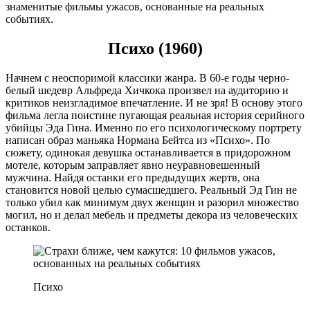
знаменитые фильмы ужасов, основанные на реальных
событиях.
Психо (1960)
Начнем с неоспоримой классики жанра. В 60-е годы черно-
белый шедевр Альфреда Хичкока произвел на аудиторию и
критиков неизгладимое впечатление. И не зря! В основу этого
фильма легла поистине пугающая реальная история серийного
убийцы Эда Гина. Именно по его психологическому портрету
написан образ маньяка Нормана Бейтса из «Психо». По
сюжету, одинокая девушка останавливается в придорожном
мотеле, которым заправляет явно неуравновешенный
мужчина. Найдя останки его предыдущих жертв, она
становится новой целью сумасшедшего. Реальный Эд Гин не
только убил как минимум двух женщин и разорил множество
могил, но и делал мебель и предметы декора из человеческих
останков.
Психо