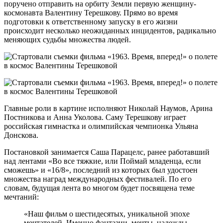
поручено отправить на орбиту Земли первую женщину-
космонавта Валентину Терешкову. Прямо во время
подготовки к ответственному запуску в его жизни
происходит несколько неожиданных инцидентов, радикально
меняющих судьбы множества людей.
Главные роли в картине исполняют Николай Наумов, Арина
Постникова и Анна Уколова. Саму Терешкову играет
российская гимнастка и олимпийская чемпионка Ульяна
Донскова.
Постановкой занимается Саша Парацелс, ранее работавший
над лентами «Во все тяжкие, или Поймай младенца, если
сможешь» и «16/8», последний из которых был удостоен
множества наград международных фестивалей. По его
словам, будущая лента во многом будет посвящена теме
мечтаний:
«Наш фильм о шестидесятых, уникальной эпохе
мечтателей. Именно фантазии, мечты, надежды