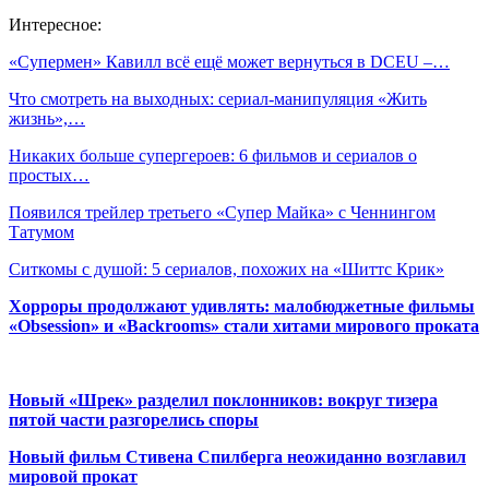
Интересное:
«Супермен» Кавилл всё ещё может вернуться в DCEU –…
Что смотреть на выходных: сериал-манипуляция «Жить
жизнь»,…
Никаких больше супергероев: 6 фильмов и сериалов о
простых…
Появился трейлер третьего «Супер Майка» с Ченнингом
Татумом
Ситкомы с душой: 5 сериалов, похожих на «Шиттс Крик»
Хорроры продолжают удивлять: малобюджетные фильмы
«Obsession» и «Backrooms» стали хитами мирового проката
Новый «Шрек» разделил поклонников: вокруг тизера
пятой части разгорелись споры
Новый фильм Стивена Спилберга неожиданно возглавил
мировой прокат