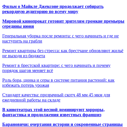
Фильм о Майкле Джексоне продолжает собирать
рекордную аудиторию по всему миру
Мировой кинопрокат готовит зрителям громкие премьеры
середины июня
Генеральная уборка после ремонта: с чего начинать и где не
наступить на грабли
Ремонт квартиры без стресса: как брестчане обновляют жильё
не выходя из бюджета
Ремонт в брестской квартире: с чего начинать и почему
порядок шагов меняет всё
Роль бора, цинка и серы в системе питания растений: как
избежать потерь урожая
Стандарт качества: прозрачный скотч 48 мм 45 мкм для
ежедневной работы на складе
В кинотеатрах этой весной доминируют хорроры,
фантастика и продолжения известных франшиз
Барановичи: очертания истории и сокровенные страницы