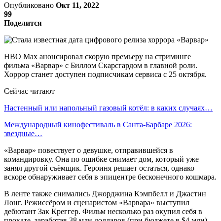
Опубликовано
Окт 11, 2022
99
Поделится
HBO Max анонсировал скорую премьеру на стриминге
фильма «Варвар» с Биллом Скарсгардом в главной роли.
Хоррор станет доступен подписчикам сервиса с 25 октября.
Сейчас читают
Настенный или напольный газовый котёл: в каких случаях…
Международный кинофестиваль в Санта-Барбаре 2026:
звездные…
«Варвар» повествует о девушке, отправившейся в
командировку. Она по ошибке снимает дом, который уже
занял другой съёмщик. Героиня решает остаться, однако
вскоре обнаруживает себя в эпицентре бесконечного кошмара.
В ленте также снимались Джорджина Кэмпбелл и Джастин
Лонг. Режиссёром и сценаристом «Варвара» выступил
дебютант Зак Креггер. Фильм несколько раз окупил себя в
прокате, заработав 38 млн долларов (при бюджете в $4 млн).