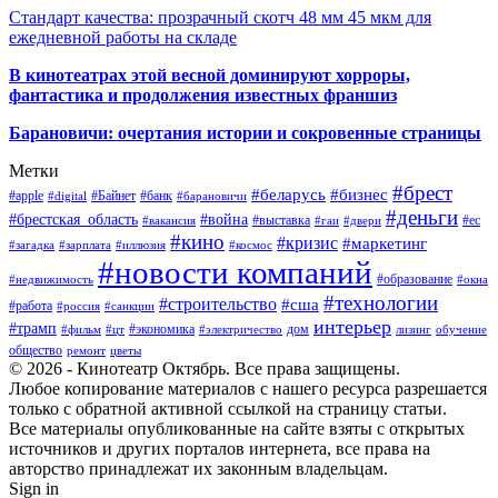
Стандарт качества: прозрачный скотч 48 мм 45 мкм для
ежедневной работы на складе
В кинотеатрах этой весной доминируют хорроры,
фантастика и продолжения известных франшиз
Барановичи: очертания истории и сокровенные страницы
Метки
#брест
#беларусь
#бизнес
#apple
#Байнет
#банк
#digital
#барановичи
#деньги
#брестская_область
#война
#выставка
#ес
#вакансия
#гаи
#двери
#кино
#кризис
#маркетинг
#загадка
#зарплата
#иллюзия
#космос
#новости компаний
#образование
#недвижимость
#окна
#технологии
#строительство
#сша
#работа
#россия
#санкции
интерьер
#трамп
#экономика
дом
#фильм
#цт
#электричество
лизинг
обучение
общество
ремонт
цветы
© 2026 - Кинотеатр Октябрь. Все права защищены.
Любое копирование материалов с нашего ресурса разрешается
только с обратной активной ссылкой на страницу статьи.
Все материалы опубликованные на сайте взяты с открытых
источников и других порталов интернета, все права на
авторство принадлежат их законным владельцам.
Sign in