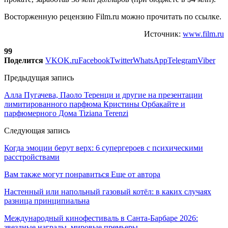
Восторженную рецензию Film.ru можно прочитать по ссылке.
Источник:
www.film.ru
99
Поделится
VK
OK.ru
Facebook
Twitter
WhatsApp
Telegram
Viber
Предыдущая запись
Алла Пугачева, Паоло Теренци и другие на презентации
лимитированного парфюма Кристины Орбакайте и
парфюмерного Дома Tiziana Terenzi
Следующая запись
Когда эмоции берут верх: 6 супергероев с психическими
расстройствами
Вам также могут понравиться
Еще от автора
Настенный или напольный газовый котёл: в каких случаях
разница принципиальна
Международный кинофестиваль в Санта-Барбаре 2026:
звездные награды, мировые премьеры…