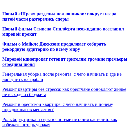
Новый «Шрек» разделил поклонников: вокруг тизера
пятой части разгорелись споры
Новый фильм Стивена Спилберга неожиданно возглавил
мировой прокат
Фильм о Майкле Джексоне продолжает собирать
рекордную аудиторию по всему миру
Мировой кинопрокат готовит зрителям громкие премьеры
середины июня
Генеральная уборка после ремонта: с чего начинать и где не
наступить на грабли
Ремонт квартиры без стресса: как брестчане обновляют жильё
не выходя из бюджета
Ремонт в брестской квартире: с чего начинать и почему
порядок шагов меняет всё
Роль бора, цинка и серы в системе питания растений: как
избежать потерь урожая