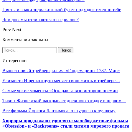
Цветы и знаки зодиака: какой букет подходит именно тебе
Чем дорамы отличаются от сериалов?
Prev
Next
Комментарии закрыты.
Интересное:
Вышел новый трейлер фильма «Гардемарины 1787. Мир»
Елизавета Ищенко круто меняет свою жизнь в трейлере…
Самые яркие моменты «Оскара» за всю историю премии
Тихон Жизневский раскрывает древнюю загадку в первом…
Все фильмы Йоргоса Лантимоса: от худшего к лучшему
Хорроры продолжают удивлять: малобюджетные фильмы
«Obsession» и «Backrooms» стали хитами мирового проката