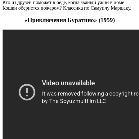
Кто из друзей поможет в беде, когда званый ужин в доме
Кошки обернется пожаром? Классика по Самуилу Маршаку.
«Приключения Буратино» (1959)