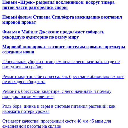
Новый «Шрек» разделил поклонников: вокруг тизера
пятой части разгорелись споры
Новый фильм Стивена Спилберга неожиданно возглавил
мировой прокат
Фильм о Майкле Джексоне продолжает собирать
рекордную аудиторию по всему миру
Мировой кинопрокат готовит зрителям громкие премьеры
середины июня
Генеральная уборка после ремонта: с чего начинать и где не
наступить на грабли
Ремонт квартиры без стресса: как брестчане обновляют жильё
не выходя из бюджета
Ремонт в брестской квартире: с чего начинать и почему
порядок шагов меняет всё
Роль бора, цинка и серы в системе питания растений: как
избежать потерь урожая
Стандарт качества: прозрачный скотч 48 мм 45 мкм для
ежедневной работы на складе