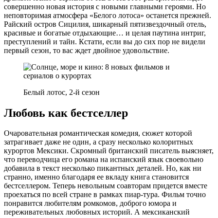
совершенно новая история с новыми главными героями. Но
неповторимая атмосфера «Белого лотоса» останется прежней.
Райский остров Сицилия, шикарный пятизвездочный отель,
красивые и богатые отдыхающие… и целая паутина интриг,
преступлений и тайн. Кстати, если вы до сих пор не видели
первый сезон, то вас ждет двойное удовольствие.
Белый лотос, 2-й сезон
Любовь как бестселлер
Очаровательная романтическая комедия, сюжет которой
затрагивает даже не один, а сразу несколько колоритных
курортов Мексики. Скромный британский писатель выясняет,
что переводчица его романа на испанский язык своевольно
добавила в текст несколько пикантных деталей. Но, как ни
странно, именно благодаря ее вкладу книга становится
бестселлером. Теперь невольным соавторам придется вместе
проехаться по всей стране в рамках пиар-тура. Фильм точно
понравится любителям ромкомов, доброго юмора и
переживательных любовных историй. А мексиканский