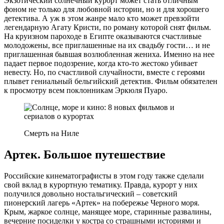
Экзотический солнечный курорт может стать отличным
фоном не только для любовной истории, но и для хорошего
детектива. А уж в этом жанре мало кто может превзойти
легендарную Агату Кристи, по роману которой снят фильм.
На круизном пароходе в Египте оказываются счастливые
молодожены, все приглашенные на их свадьбу гости… и не
приглашенная бывшая возлюбленная жениха. Именно на нее
падает первое подозрение, когда кто-то жестоко убивает
невесту. Но, по счастливой случайности, вместе с героями
плывет гениальный бельгийский детектив. Фильм обязателен
к просмотру всем поклонникам Эркюля Пуаро.
Смерть на Ниле
Артек. Большое путешествие
Российские кинематографисты в этом году также сделали
свой вклад в курортную тематику. Правда, курорт у них
получился довольно ностальгический – советский
пионерский лагерь «Артек» на побережье Черного моря.
Крым, жаркое солнце, манящее море, старинные развалины,
вечерние посиделки у костра со страшными историями и