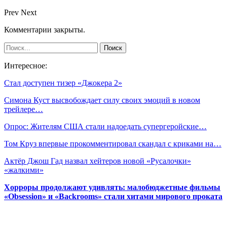
Prev
Next
Комментарии закрыты.
Интересное:
Стал доступен тизер «Джокера 2»
Симона Куст высвобождает силу своих эмоций в новом
трейлере…
Опрос: Жителям США стали надоедать супергеройские…
Том Круз впервые прокомментировал скандал с криками на…
Актёр Джош Гад назвал хейтеров новой «Русалочки»
«жалкими»
Хорроры продолжают удивлять: малобюджетные фильмы
«Obsession» и «Backrooms» стали хитами мирового проката