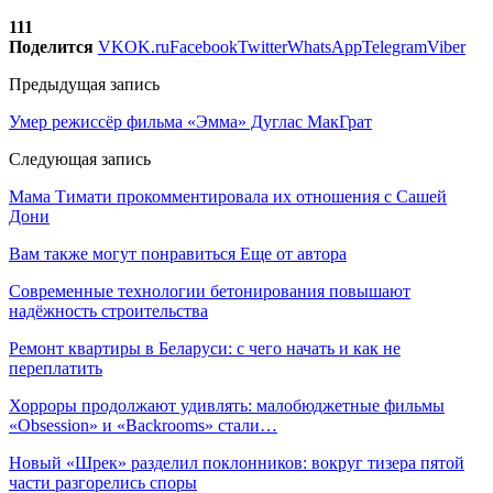
111
Поделится
VK
OK.ru
Facebook
Twitter
WhatsApp
Telegram
Viber
Предыдущая запись
Умер режиссёр фильма «Эмма» Дуглас МакГрат
Следующая запись
Мама Тимати прокомментировала их отношения с Сашей
Дони
Вам также могут понравиться
Еще от автора
Современные технологии бетонирования повышают
надёжность строительства
Ремонт квартиры в Беларуси: с чего начать и как не
переплатить
Хорроры продолжают удивлять: малобюджетные фильмы
«Obsession» и «Backrooms» стали…
Новый «Шрек» разделил поклонников: вокруг тизера пятой
части разгорелись споры