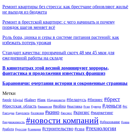
Ремонт квартиры без стресса: как брестчане обновляют жильё
не выходя из бюджета
Ремонт в брестской квартире: с чего начинать и почему
порядок шагов меняет всё
Роль бора, цинка и серы в системе питания растений: как
избежать потерь урожая
Стандарт качества: прозрачный скотч 48 мм 45 мкм для
ежедневной работы на складе
В кинотеатрах этой весной доминируют хорроры,
фантастика и продолжения известных франшиз
Барановичи: очертания истории и сокровенные страницы
Метки
#брест
#беларусь
#бизнес
#apple
#Байнет
#банк
#digital
#барановичи
#деньги
#брестская_область
#война
#выставка
#ес
#вакансия
#гаи
#двери
#кино
#кризис
#маркетинг
#загадка
#зарплата
#иллюзия
#космос
#новости компаний
#образование
#недвижимость
#окна
#технологии
#строительство
#сша
#работа
#россия
#санкции