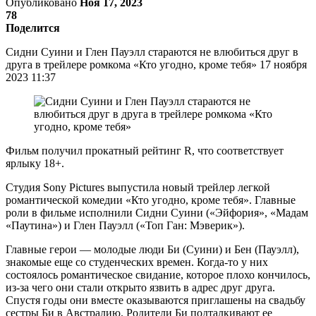
Опубликовано
Ноя 17, 2023
78
Поделится
Сидни Суини и Глен Пауэлл стараются не влюбиться друг в
друга в трейлере ромкома «Кто угодно, кроме тебя» 17 ноября
2023 11:37
Фильм получил прокатный рейтинг R, что соответствует
ярлыку 18+.
Студия Sony Pictures выпустила новый трейлер легкой
романтической комедии «Кто угодно, кроме тебя». Главные
роли в фильме исполнили Сидни Суини («Эйфория», «Мадам
«Паутина») и Глен Пауэлл («Топ Ган: Мэверик»).
Главные герои — молодые люди Би (Суини) и Бен (Пауэлл),
знакомые еще со студенческих времен. Когда-то у них
состоялось романтическое свидание, которое плохо кончилось,
из-за чего они стали открыто язвить в адрес друг друга.
Спустя годы они вместе оказываются приглашены на свадьбу
сестры Би в Австралию. Родители Би подталкивают ее