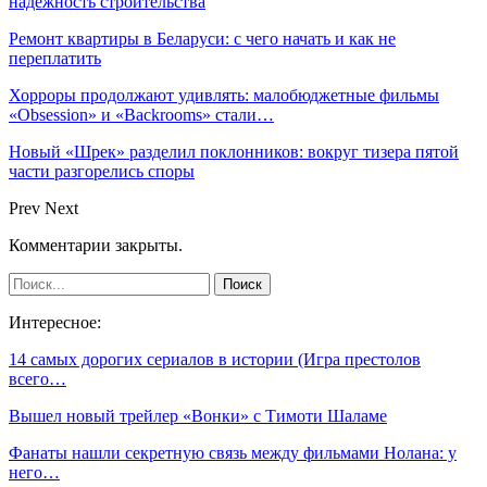
надёжность строительства
Ремонт квартиры в Беларуси: с чего начать и как не
переплатить
Хорроры продолжают удивлять: малобюджетные фильмы
«Obsession» и «Backrooms» стали…
Новый «Шрек» разделил поклонников: вокруг тизера пятой
части разгорелись споры
Prev
Next
Комментарии закрыты.
Интересное:
14 самых дорогих сериалов в истории (Игра престолов
всего…
Вышел новый трейлер «Вонки» с Тимоти Шаламе
Фанаты нашли секретную связь между фильмами Нолана: у
него…