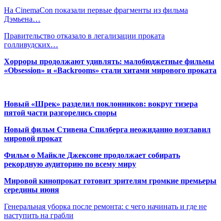
На CinemaCon показали первые фрагменты из фильма
Дэмьена…
Правительство отказало в легализации проката
голливудских…
Хорроры продолжают удивлять: малобюджетные фильмы
«Obsession» и «Backrooms» стали хитами мирового проката
Новый «Шрек» разделил поклонников: вокруг тизера
пятой части разгорелись споры
Новый фильм Стивена Спилберга неожиданно возглавил
мировой прокат
Фильм о Майкле Джексоне продолжает собирать
рекордную аудиторию по всему миру
Мировой кинопрокат готовит зрителям громкие премьеры
середины июня
Генеральная уборка после ремонта: с чего начинать и где не
наступить на грабли