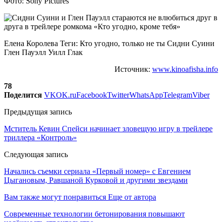
Фото: Sony Pictures
Елена Королева Теги: Кто угодно, только не ты Сидни Суини
Глен Пауэлл Уилл Глак
Источник:
www.kinoafisha.info
78
Поделится
VK
OK.ru
Facebook
Twitter
WhatsApp
Telegram
Viber
Предыдущая запись
Мститель Кевин Спейси начинает зловещую игру в трейлере
триллера «Контроль»
Следующая запись
Начались съемки сериала «Первый номер» с Евгением
Цыгановым, Равшаной Курковой и другими звездами
Вам также могут понравиться
Еще от автора
Современные технологии бетонирования повышают