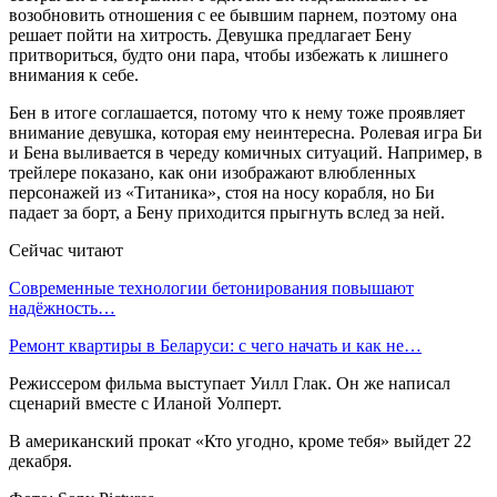
возобновить отношения с ее бывшим парнем, поэтому она
решает пойти на хитрость. Девушка предлагает Бену
притвориться, будто они пара, чтобы избежать к лишнего
внимания к себе.
Бен в итоге соглашается, потому что к нему тоже проявляет
внимание девушка, которая ему неинтересна. Ролевая игра Би
и Бена выливается в череду комичных ситуаций. Например, в
трейлере показано, как они изображают влюбленных
персонажей из «Титаника», стоя на носу корабля, но Би
падает за борт, а Бену приходится прыгнуть вслед за ней.
Сейчас читают
Современные технологии бетонирования повышают
надёжность…
Ремонт квартиры в Беларуси: с чего начать и как не…
Режиссером фильма выступает Уилл Глак. Он же написал
сценарий вместе с Иланой Уолперт.
В американский прокат «Кто угодно, кроме тебя» выйдет 22
декабря.