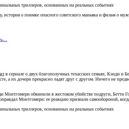
у, история о поимке опасного советского маньяка и фильм о м
сть…
ит
в сериале о двух благополучных техасских семьях. Кэнди и Б
сте, а их дочери прекрасно ладят друг с другом. Ничего не предв
и Монтгомери обвинили в жестоком убийстве подруги, Бетти Гор
д оправдал Монтгомери: ее реакцию признали самообороной, когда