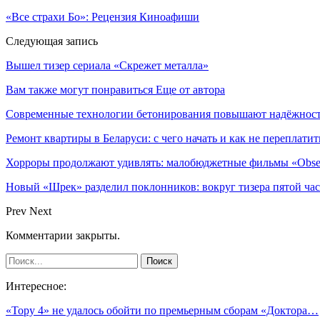
«Все страхи Бо»: Рецензия Киноафиши
Следующая запись
Вышел тизер сериала «Скрежет металла»
Вам также могут понравиться
Еще от автора
Современные технологии бетонирования повышают надёжность
Ремонт квартиры в Беларуси: с чего начать и как не переплатит
Хорроры продолжают удивлять: малобюджетные фильмы «Obses
Новый «Шрек» разделил поклонников: вокруг тизера пятой час
Prev
Next
Комментарии закрыты.
Интересное:
«Тору 4» не удалось обойти по премьерным сборам «Доктора…