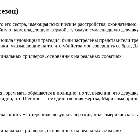
сезон)
 его сестра, имеющая психические расстройства, окончательно 
ейную пару, владеющую фермой, ту самую сумасшедшую девушку 
изошла чудовищная трагедия: были застрелены представители тр
и, указывающие на то, что убийства мог совершить ее брат, Д
 горем мать обращается в полицию, но те, выяснив, что девушка
евидно, что Шеннон — не единственная жертва, Мари сама прини
иковал книгу «Потерянные девушки: неразгаданная американская