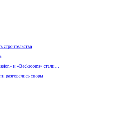
 строительства
ь
sion» и «Backrooms» стали…
ти разгорелись споры