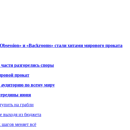
session» и «Backrooms» стали хитами мирового проката
 части разгорелись споры
ировой прокат
 аудиторию по всему миру
середины июня
ступить на грабли
не выходя из бюджета
к шагов меняет всё