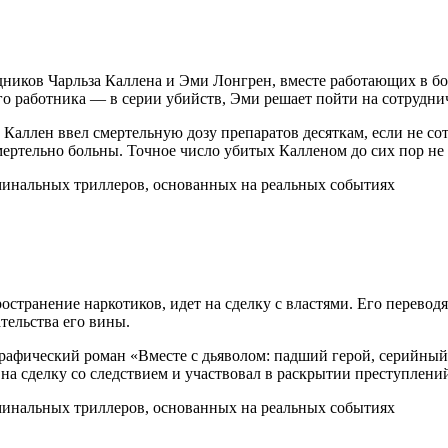
ников Чарльза Каллена и Эми Лонгрен, вместе работающих в бо
о работника — в серии убийств, Эми решает пойти на сотруднич
з Каллен ввел смертельную дозу препаратов десяткам, если не со
мертельно больны. Точное число убитых Калленом до сих пор не
транение наркотиков, идет на сделку с властями. Его переводят
тельства его вины.
афический роман «Вместе с дьяволом: падший герой, серийный у
л на сделку со следствием и участвовал в раскрытии преступлени