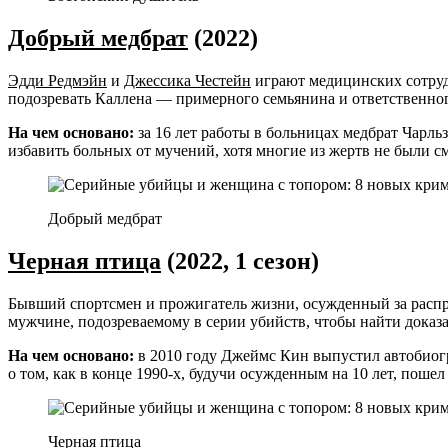
Добрый медбрат
(2022)
Эдди Редмэйн
и
Джессика Честейн
играют медицинских сотруд
подозревать Каллена — примерного семьянина и ответственног
На чем основано:
за 16 лет работы в больницах медбрат Чарль
избавить больных от мучений, хотя многие из жертв не были с
Добрый медбрат
Черная птица
(2022, 1 сезон)
Бывший спортсмен и прожигатель жизни, осужденный за распрос
мужчине, подозреваемому в серии убийств, чтобы найти доказа
На чем основано:
в 2010 году Джеймс Кин выпустил автобиогр
о том, как в конце 1990-х, будучи осужденным на 10 лет, поше
Черная птица