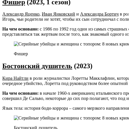
Фишер
(2023, 1 сезон)
Александр Яценко
,
Иван Янковский
и
Александра Бортич
в ро
Игорь, чьи родители не хотят, чтобы их сын сотрудничал с пол
На чем основано:
с 1986 по 1992 год один из самых страшных
представляться так жертвам после того, как знакомый одного и
Фишер
Бостонский душитель
(2023)
Кира Найтли
в роли журналистки Лоретты Макклафлин, которая
очередное убийство, Лоретта под руководством более опытной
На чем основано:
в начале 1960-х американец итальянского пр
совершил Де Сальво, некоторые до сих пор полагают, что под 
Язык тела: история боди-хоррора – самого мерзкого направлен
Бостонский душитель