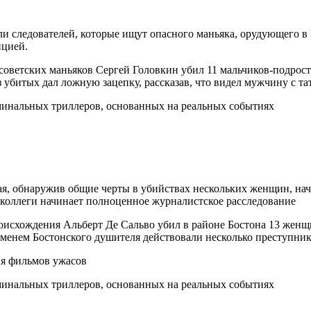
ли следователей, которые ищут опасного маньяка, орудующего в
ицией.
 советских маньяков Сергей Головкин убил 11 мальчиков-подрос
з убитых дал ложную зацепку, рассказав, что видел мужчину с т
, обнаружив общие черты в убийствах нескольких женщин, начи
 коллеги начинает полноценное журналистское расследование
оисхождения Альберт Де Сальво убил в районе Бостона 13 женщин
именем Бостонского душителя действовали несколько преступник
ия фильмов ужасов