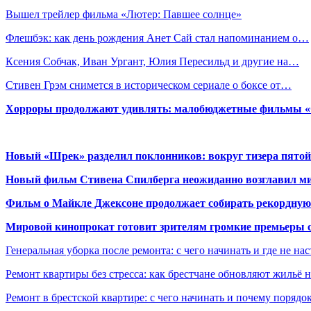
Вышел трейлер фильма «Лютер: Павшее солнце»
Флешбэк: как день рождения Анет Сай стал напоминанием о…
Ксения Собчак, Иван Ургант, Юлия Пересильд и другие на…
Стивен Грэм снимется в историческом сериале о боксе от…
Хорроры продолжают удивлять: малобюджетные фильмы «Ob
Новый «Шрек» разделил поклонников: вокруг тизера пятой
Новый фильм Стивена Спилберга неожиданно возглавил м
Фильм о Майкле Джексоне продолжает собирать рекордную
Мировой кинопрокат готовит зрителям громкие премьеры 
Генеральная уборка после ремонта: с чего начинать и где не на
Ремонт квартиры без стресса: как брестчане обновляют жильё 
Ремонт в брестской квартире: с чего начинать и почему порядо