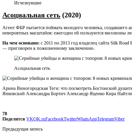
Исчезнувшие
Асоциальная сеть
(2020)
Агент ФБР пытается поймать молодого человека, создавшего а
невероятных масштабов: ежегодно ей пользуются миллионы лю
На чем основано:
с 2011 по 2013 год владелец сайта Silk Road
— приговорен к пожизненному заключению.
Асоциальная сеть
Арина Виногородская Теги: что посмотреть Бостонский души
Янковский Александра Бортич Александр Яценко Кира Найтл
78
Поделится
VK
OK.ru
Facebook
Twitter
WhatsApp
Telegram
Viber
Предыдущая запись