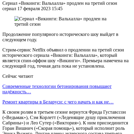
Сериал «Викинги: Вальхалла» продлен на третий сезон
сериал 17 февраля 2023 15:45
Продолжение популярного исторического шоу выйдет в
следующем году.
Стрим-сервис Netflix объявил о продлении на третий сезон
исторического сериала «Викинги: Вальхалла», который
является спин-оффом шоу «Викинги». Премьера намечена на
следующий год, точная дата пока не установлена.
Сейчас читают
Современные технологии бетонирования повышают
надёжность…
Ремонт квартиры в Беларуси: с чего начать и как не…
К своим ролям в третьем сезоне вернутся Фрида Густавссон
(«Ведьмак»), Сэм Корлетт («Леденящие душу приключения
Сабрины») и Лео Сутер («Виктория»). К ним присоединится
Горан Вишнич («Скорая помощь»), который исполнит роль
Эрика Рыжего. Другие члены актерского состава третьего