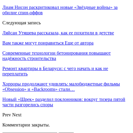
Лиам Нисон раскритиковал новые «Звёздные войны» за
обилие спин-оффов
Следующая запись
Ляйсан Утяшева рассказала, как ее похитили в детстве
Вам также могут понравиться
Еще от автора
Современные технологии бетонирования повышают
надёжность строительства
Ремонт квартиры в Беларуси: с чего начать и как не
переплатить
Хорроры продолжают удивлять: малобюджетные фильмы
«Obsession» и «Backrooms» стали…
Новый «Шрек» разделил поклонников: вокруг тизера пятой
части разгорелись споры
Prev
Next
Комментарии закрыты.