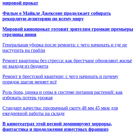
мировой прокат
Фильм о Майкле Джексоне продолжает собирать
рекордную аудиторию по всему миру
Мировой кинопрокат готовит зрителям громкие премьеры
середины июня
Генеральная уборка после ремонта: с чего начинать и где не
наступить на грабли
Ремонт квартиры без стресса: как брестчане обновляют жильё
не выходя из бюджета
Ремонт в брестской квартире: с чего начинать и почему
порядок шагов меняет всё
Роль бора, цинка и серы в системе питания растений: как
избежать потерь урожая
Стандарт качества: прозрачный скотч 48 мм 45 мкм для
ежедневной работы на складе
В кинотеатрах этой весной доминируют хорроры,
фантастика и продолжения известных франшиз