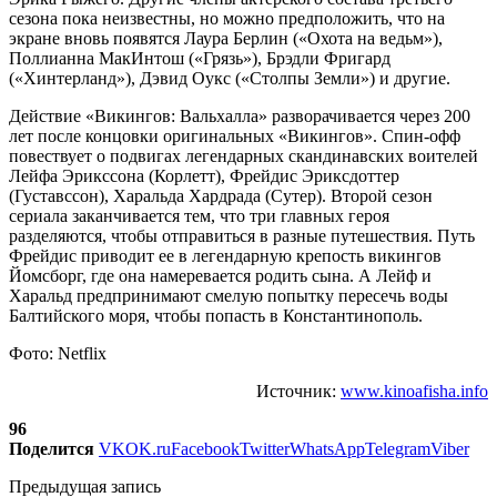
сезона пока неизвестны, но можно предположить, что на
экране вновь появятся Лаура Берлин («Охота на ведьм»),
Поллианна МакИнтош («Грязь»), Брэдли Фригард
(«Хинтерланд»), Дэвид Оукс («Столпы Земли») и другие.
Действие «Викингов: Вальхалла» разворачивается через 200
лет после концовки оригинальных «Викингов». Спин-офф
повествует о подвигах легендарных скандинавских воителей
Лейфа Эрикссона (Корлетт), Фрейдис Эриксдоттер
(Густавссон), Харальда Хардрада (Сутер). Второй сезон
сериала заканчивается тем, что три главных героя
разделяются, чтобы отправиться в разные путешествия. Путь
Фрейдис приводит ее в легендарную крепость викингов
Йомсборг, где она намеревается родить сына. А Лейф и
Харальд предпринимают смелую попытку пересечь воды
Балтийского моря, чтобы попасть в Константинополь.
Фото: Netflix
Источник:
www.kinoafisha.info
96
Поделится
VK
OK.ru
Facebook
Twitter
WhatsApp
Telegram
Viber
Предыдущая запись