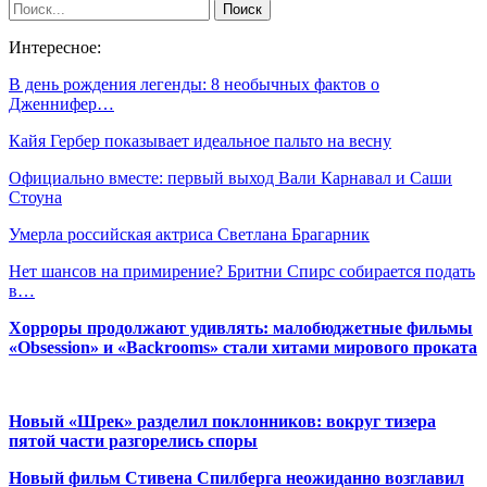
Интересное:
В день рождения легенды: 8 необычных фактов о
Дженнифер…
Кайя Гербер показывает идеальное пальто на весну
Официально вместе: первый выход Вали Карнавал и Саши
Стоуна
Умерла российская актриса Светлана Брагарник
Нет шансов на примирение? Бритни Спирс собирается подать
в…
Хорроры продолжают удивлять: малобюджетные фильмы
«Obsession» и «Backrooms» стали хитами мирового проката
Новый «Шрек» разделил поклонников: вокруг тизера
пятой части разгорелись споры
Новый фильм Стивена Спилберга неожиданно возглавил