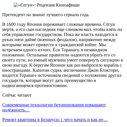
Претендент на звание лучшего сериала года.
В 1600 году Япония переживает сложные времена. Сёгун
мертв, а его сын-наследник еще слишком мал, чтобы взять на
себя управление государством. Пока же власть находится в
руках пяти даймё (военных феодалов), напряжение между
которыми может привести к гражданской войне. Мы
встречаем одного из них, Ёси Торанагу, в незавидном
положении. Остальные правители надеются убрать его со
своего пути, но умный мужчина умеет повернуть ситуацию в
свою выгоду. К берегам Японии как раз выбросило корабль с
иностранцами. Капитан судна, англичанин Джон Блэкторн,
видится Торанаге источником сведений о положении других
государств, которые могут дать преимущество в
надвигающемся противостоянии.
Сейчас читают
Современные технологии бетонирования повышают
надёжность…
Ремонт квартиры в Беларуси: с чего начать и как не…