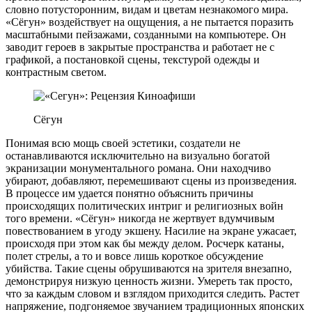
словно потусторонним, видам и цветам незнакомого мира.
«Сёгун» воздействует на ощущения, а не пытается поразить
масштабными пейзажами, созданными на компьютере. Он
заводит героев в закрытые пространства и работает не с
графикой, а постановкой сцены, текстурой одежды и
контрастным светом.
Сёгун
Понимая всю мощь своей эстетики, создатели не
останавливаются исключительно на визуально богатой
экранизации монументального романа. Они находчиво
убирают, добавляют, перемешивают сцены из произведения.
В процессе им удается понятно объяснить причины
происходящих политических интриг и религиозных войн
того времени. «Сёгун» никогда не жертвует вдумчивым
повествованием в угоду экшену. Насилие на экране ужасает,
происходя при этом как бы между делом. Росчерк катаны,
полет стрелы, а то и вовсе лишь короткое обсуждение
убийства. Такие сцены обрушиваются на зрителя внезапно,
демонстрируя низкую ценность жизни. Умереть так просто,
что за каждым словом и взглядом приходится следить. Растет
напряжение, подгоняемое звучанием традиционных японских