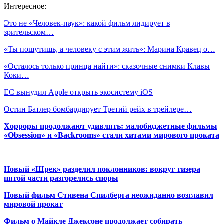
Интересное:
Это не «Человек-паук»: какой фильм лидирует в
зрительском…
«Ты пошутишь, а человеку с этим жить»: Марина Кравец о…
«Осталось только принца найти»: сказочные снимки Клавы
Коки…
ЕС вынудил Apple открыть экосистему iOS
Остин Батлер бомбардирует Третий рейх в трейлере…
Хорроры продолжают удивлять: малобюджетные фильмы
«Obsession» и «Backrooms» стали хитами мирового проката
Новый «Шрек» разделил поклонников: вокруг тизера
пятой части разгорелись споры
Новый фильм Стивена Спилберга неожиданно возглавил
мировой прокат
Фильм о Майкле Джексоне продолжает собирать