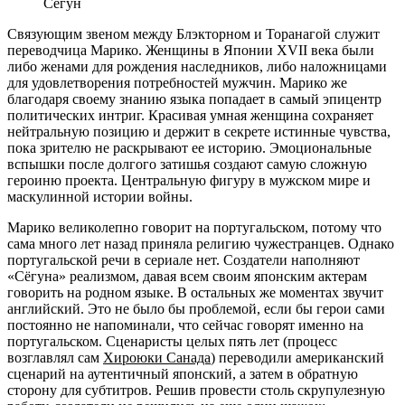
Сёгун
Связующим звеном между Блэкторном и Торанагой служит
переводчица Марико. Женщины в Японии XVII века были
либо женами для рождения наследников, либо наложницами
для удовлетворения потребностей мужчин. Марико же
благодаря своему знанию языка попадает в самый эпицентр
политических интриг. Красивая умная женщина сохраняет
нейтральную позицию и держит в секрете истинные чувства,
пока зрителю не раскрывают ее историю. Эмоциональные
вспышки после долгого затишья создают самую сложную
героиню проекта. Центральную фигуру в мужском мире и
маскулинной истории войны.
Марико великолепно говорит на португальском, потому что
сама много лет назад приняла религию чужестранцев. Однако
португальской речи в сериале нет. Создатели наполняют
«Сёгуна» реализмом, давая всем своим японским актерам
говорить на родном языке. В остальных же моментах звучит
английский. Это не было бы проблемой, если бы герои сами
постоянно не напоминали, что сейчас говорят именно на
португальском. Сценаристы целых пять лет (процесс
возглавлял сам
Хироюки Санада
) переводили американский
сценарий на аутентичный японский, а затем в обратную
сторону для субтитров. Решив провести столь скрупулезную