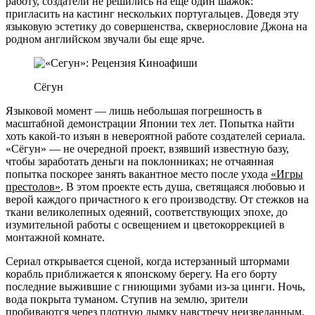
работу, создатели не решились на еще один шажок:
пригласить на кастинг нескольких португальцев. Доведя эту
языковую эстетику до совершенства, сквернословие Джона на
родном английском звучали бы еще ярче.
Сёгун
Языковой момент — лишь небольшая погрешность в
масштабной демонстрации Японии тех лет. Попытка найти
хоть какой-то изъян в невероятной работе создателей сериала.
«Сёгун» — не очередной проект, взявший известную базу,
чтобы заработать деньги на поклонниках; не отчаянная
попытка поскорее занять вакантное место после ухода
«Игры
престолов»
. В этом проекте есть душа, светящаяся любовью и
верой каждого причастного к его производству. От стежков на
ткани великолепных одеяний, соответствующих эпохе, до
изумительной работы с освещением и цветокоррекцией в
монтажной комнате.
Сериал открывается сценой, когда истерзанный штормами
корабль приближается к японскому берегу. На его борту
последние выжившие с гниющими зубами из-за цинги. Ночь,
вода покрыта туманом. Ступив на землю, зрители
пробиваются через плотную дымку навстречу неизведанным,