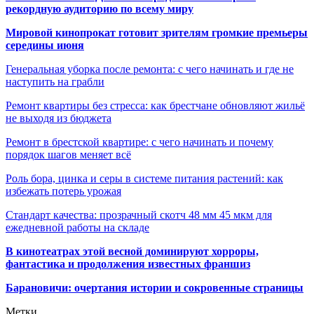
рекордную аудиторию по всему миру
Мировой кинопрокат готовит зрителям громкие премьеры
середины июня
Генеральная уборка после ремонта: с чего начинать и где не
наступить на грабли
Ремонт квартиры без стресса: как брестчане обновляют жильё
не выходя из бюджета
Ремонт в брестской квартире: с чего начинать и почему
порядок шагов меняет всё
Роль бора, цинка и серы в системе питания растений: как
избежать потерь урожая
Стандарт качества: прозрачный скотч 48 мм 45 мкм для
ежедневной работы на складе
В кинотеатрах этой весной доминируют хорроры,
фантастика и продолжения известных франшиз
Барановичи: очертания истории и сокровенные страницы
Метки