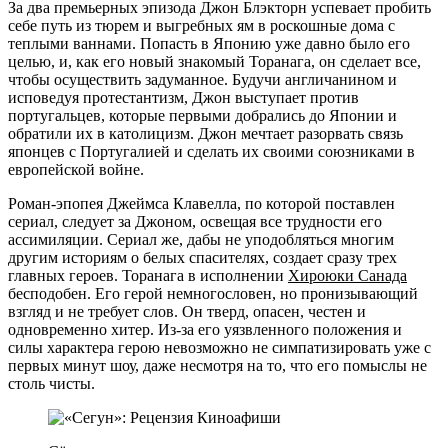
За два премьерных эпизода Джон Блэкторн успевает пробить
себе путь из тюрем и выгребных ям в роскошные дома с
теплыми ваннами. Попасть в Японию уже давно было его
целью, и, как его новый знакомый Торанага, он сделает все,
чтобы осуществить задуманное. Будучи англичанином и
исповедуя протестантизм, Джон выступает против
португальцев, которые первыми добрались до Японии и
обратили их в католицизм. Джон мечтает разорвать связь
японцев с Португалией и сделать их своими союзниками в
европейской войне.
Роман-эпопея Джеймса Клавелла, по которой поставлен
сериал, следует за Джоном, освещая все трудности его
ассимиляции. Сериал же, дабы не уподобляться многим
другим историям о белых спасителях, создает сразу трех
главных героев. Торанага в исполнении
Хироюки Санада
бесподобен. Его герой немногословен, но пронизывающий
взгляд и не требует слов. Он тверд, опасен, честен и
одновременно хитер. Из-за его уязвленного положения и
силы характера герою невозможно не симпатизировать уже с
первых минут шоу, даже несмотря на то, что его помыслы не
столь чисты.