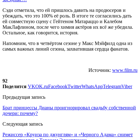
Сэди отметила, что ей пришлось давить на продюсеров и
убеждать, что это 100% её роль. В итоге те согласились дать
ей совместную сцену с Гейтеном Матараццо и Калебом
МакЛафлином, после чего химия актёров их всё же убедила.
Остальное, как говорится, история.
Напомним, что в четвёртом сезоне у Макс Мэйфилд одна из
самых важных линий сезона, захватившая сердца фанатов.
Источник:
www.film.ru
92
Поделится
VK
OK.ru
Facebook
Twitter
WhatsApp
Telegram
Viber
Предыдущая запись
Брат принцессы Дианы проигнорировал свадьбу собственной
дочери: почему?
Следующая запись
Режиссер «Круиза по джунглям» и «Черного Адама» снимет