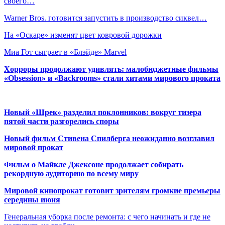
своего…
Warner Bros. готовится запустить в производство сиквел…
На «Оскаре» изменят цвет ковровой дорожки
Миа Гот сыграет в «Блэйде» Marvel
Хорроры продолжают удивлять: малобюджетные фильмы
«Obsession» и «Backrooms» стали хитами мирового проката
Новый «Шрек» разделил поклонников: вокруг тизера
пятой части разгорелись споры
Новый фильм Стивена Спилберга неожиданно возглавил
мировой прокат
Фильм о Майкле Джексоне продолжает собирать
рекордную аудиторию по всему миру
Мировой кинопрокат готовит зрителям громкие премьеры
середины июня
Генеральная уборка после ремонта: с чего начинать и где не