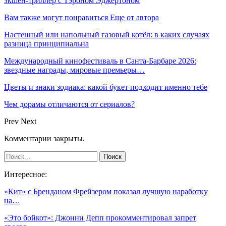
экшен-триллер с Тэроном Эджертоном
Вам также могут понравиться
Еще от автора
Настенный или напольный газовый котёл: в каких случаях
разница принципиальна
Международный кинофестиваль в Санта-Барбаре 2026:
звездные награды, мировые премьеры…
Цветы и знаки зодиака: какой букет подходит именно тебе
Чем дорамы отличаются от сериалов?
Prev
Next
Комментарии закрыты.
Интересное:
«Кит» с Бренданом Фрейзером показал лучшую наработку
на…
«Это бойкот»: Джонни Депп прокомментировал запрет