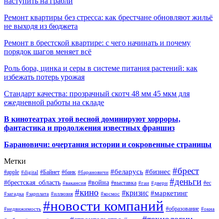
наступить на грабли
Ремонт квартиры без стресса: как брестчане обновляют жильё
не выходя из бюджета
Ремонт в брестской квартире: с чего начинать и почему
порядок шагов меняет всё
Роль бора, цинка и серы в системе питания растений: как
избежать потерь урожая
Стандарт качества: прозрачный скотч 48 мм 45 мкм для
ежедневной работы на складе
В кинотеатрах этой весной доминируют хорроры,
фантастика и продолжения известных франшиз
Барановичи: очертания истории и сокровенные страницы
Метки
#брест
#беларусь
#бизнес
#apple
#Байнет
#банк
#digital
#барановичи
#деньги
#брестская_область
#война
#выставка
#ес
#вакансия
#гаи
#двери
#кино
#кризис
#маркетинг
#загадка
#зарплата
#иллюзия
#космос
#новости компаний
#образование
#недвижимость
#окна