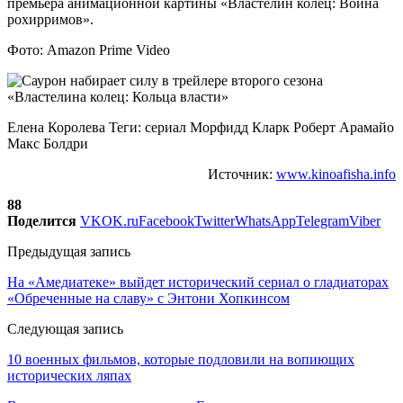
премьера анимационной картины «Властелин колец: Война
рохирримов».
Фото: Amazon Prime Video
Елена Королева Теги: сериал Морфидд Кларк Роберт Арамайо
Макс Болдри
Источник:
www.kinoafisha.info
88
Поделится
VK
OK.ru
Facebook
Twitter
WhatsApp
Telegram
Viber
Предыдущая запись
На «Амедиатеке» выйдет исторический сериал о гладиаторах
«Обреченные на славу» с Энтони Хопкинсом
Следующая запись
10 военных фильмов, которые подловили на вопиющих
исторических ляпах