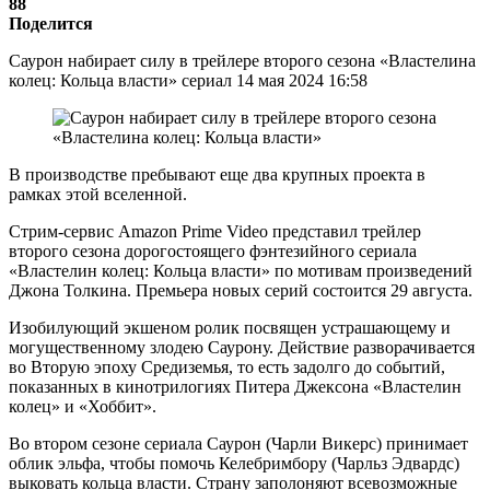
88
Поделится
Саурон набирает силу в трейлере второго сезона «Властелина
колец: Кольца власти» сериал 14 мая 2024 16:58
В производстве пребывают еще два крупных проекта в
рамках этой вселенной.
Стрим-сервис Amazon Prime Video представил трейлер
второго сезона дорогостоящего фэнтезийного сериала
«Властелин колец: Кольца власти» по мотивам произведений
Джона Толкина. Премьера новых серий состоится 29 августа.
Изобилующий экшеном ролик посвящен устрашающему и
могущественному злодею Саурону. Действие разворачивается
во Вторую эпоху Средиземья, то есть задолго до событий,
показанных в кинотрилогиях Питера Джексона «Властелин
колец» и «Хоббит».
Во втором сезоне сериала Саурон (Чарли Викерс) принимает
облик эльфа, чтобы помочь Келебримбору (Чарльз Эдвардс)
выковать кольца власти. Страну заполоняют всевозможные