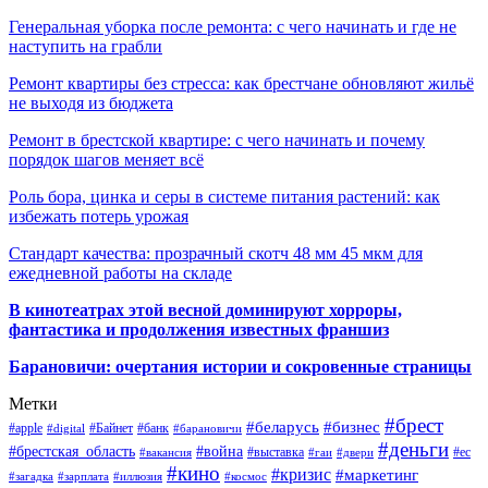
Генеральная уборка после ремонта: с чего начинать и где не
наступить на грабли
Ремонт квартиры без стресса: как брестчане обновляют жильё
не выходя из бюджета
Ремонт в брестской квартире: с чего начинать и почему
порядок шагов меняет всё
Роль бора, цинка и серы в системе питания растений: как
избежать потерь урожая
Стандарт качества: прозрачный скотч 48 мм 45 мкм для
ежедневной работы на складе
В кинотеатрах этой весной доминируют хорроры,
фантастика и продолжения известных франшиз
Барановичи: очертания истории и сокровенные страницы
Метки
#брест
#беларусь
#бизнес
#apple
#Байнет
#банк
#digital
#барановичи
#деньги
#брестская_область
#война
#выставка
#ес
#вакансия
#гаи
#двери
#кино
#кризис
#маркетинг
#загадка
#зарплата
#иллюзия
#космос