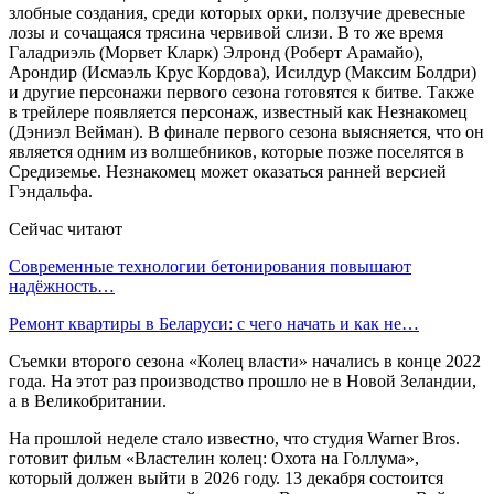
злобные создания, среди которых орки, ползучие древесные
лозы и сочащаяся трясина червивой слизи. В то же время
Галадриэль (Морвет Кларк) Элронд (Роберт Арамайо),
Арондир (Исмаэль Крус Кордова), Исилдур (Максим Болдри)
и другие персонажи первого сезона готовятся к битве. Также
в трейлере появляется персонаж, известный как Незнакомец
(Дэниэл Вейман). В финале первого сезона выясняется, что он
является одним из волшебников, которые позже поселятся в
Средиземье. Незнакомец может оказаться ранней версией
Гэндальфа.
Сейчас читают
Современные технологии бетонирования повышают
надёжность…
Ремонт квартиры в Беларуси: с чего начать и как не…
Съемки второго сезона «Колец власти» начались в конце 2022
года. На этот раз производство прошло не в Новой Зеландии,
а в Великобритании.
На прошлой неделе стало известно, что студия Warner Bros.
готовит фильм «Властелин колец: Охота на Голлума»,
который должен выйти в 2026 году. 13 декабря состоится