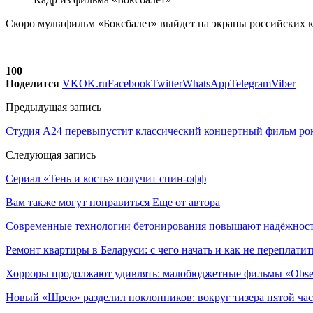
Скоро мультфильм «Боксбалет» выйдет на экраны российских к
100
Поделится
VK
OK.ru
Facebook
Twitter
WhatsApp
Telegram
Viber
Предыдущая запись
Студия A24 перевыпустит классический концертный фильм рок
Следующая запись
Сериал «Тень и кость» получит спин-офф
Вам также могут понравиться
Еще от автора
Современные технологии бетонирования повышают надёжность
Ремонт квартиры в Беларуси: с чего начать и как не переплатит
Хорроры продолжают удивлять: малобюджетные фильмы «Obses
Новый «Шрек» разделил поклонников: вокруг тизера пятой час