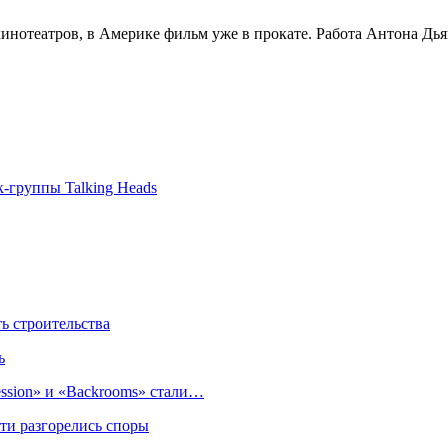
инотеатров, в Америке фильм уже в прокате. Работа Антона Дья
-группы Talking Heads
 строительства
ь
sion» и «Backrooms» стали…
ти разгорелись споры