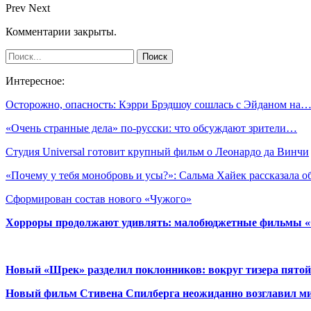
Prev
Next
Комментарии закрыты.
Интересное:
Осторожно, опасность: Кэрри Брэдшоу сошлась с Эйданом на
«Очень странные дела» по-русски: что обсуждают зрители…
Студия Universal готовит крупный фильм о Леонардо да Винчи
«Почему у тебя монобровь и усы?»: Сальма Хайек рассказала 
Сформирован состав нового «Чужого»
Хорроры продолжают удивлять: малобюджетные фильмы «Ob
Новый «Шрек» разделил поклонников: вокруг тизера пятой
Новый фильм Стивена Спилберга неожиданно возглавил м