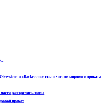
…
об…
session» и «Backrooms» стали хитами мирового проката
 части разгорелись споры
ировой прокат