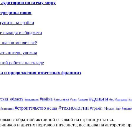
 аудиторию по всему миру
середины июня
ступить на грабли
не выходя из бюджета
к шагов меняет всё
жать потерь урожая
вной работы на складе
ка и продолжения известных франшиз
#деньги
тская_область
#война
#выставка
#ес
#вакансия
#гаи
#двери
#загадка
#з
#технологии
#строительство
#сша
#трамп
#экон
#санкции
#фильм
#цт
олько с обратной активной ссылкой на страницу статьи.
чников и других порталов интернета, все права на авторство п