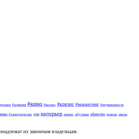
#кино
#кризис
#маркетинг
арплата
#иллюзия
#космос
#недвижимость
интерьер
омика
дом
общество
#электричество
лизинг
обучение
ремонт
цветы
ринадлежат их законным владельцам.