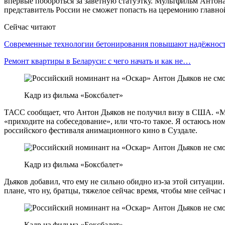
впервые побороться за заветную статуэтку. Мультфильм Ант
представитель России не сможет попасть на церемонию главн
Сейчас читают
Современные технологии бетонирования повышают надёжно
Ремонт квартиры в Беларуси: с чего начать и как не…
Кадр из фильма «Боксбалет»
ТАСС сообщает, что Антон Дьяков не получил визу в США. «Мы
«приходите на собеседование», или что‑то такое. Я остаюсь н
российского фестиваля анимационного кино в Суздале.
Кадр из фильма «Боксбалет»
Дьяков добавил, что ему не сильно обидно из-за этой ситуации.
плане, что ну, братцы, тяжелое сейчас время, чтобы мне сейчас
Кадр из фильма «Боксбалет»