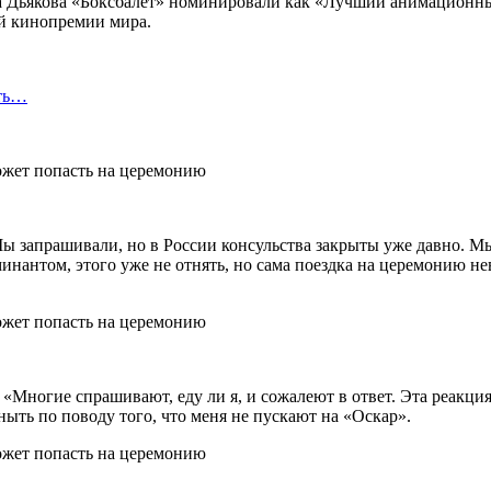
она Дьякова «Боксбалет» номинировали как «Лучший анимационн
ой кинопремии мира.
сть…
 запрашивали, но в России консульства закрыты уже давно. Мы
оминантом, этого уже не отнять, но сама поездка на церемонию 
 «Многие спрашивают, еду ли я, и сожалеют в ответ. Эта реакция
 ныть по поводу того, что меня не пускают на «Оскар».