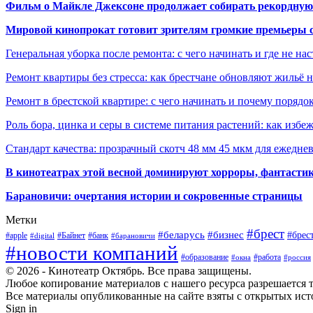
Фильм о Майкле Джексоне продолжает собирать рекордную
Мировой кинопрокат готовит зрителям громкие премьеры 
Генеральная уборка после ремонта: с чего начинать и где не на
Ремонт квартиры без стресса: как брестчане обновляют жильё 
Ремонт в брестской квартире: с чего начинать и почему порядо
Роль бора, цинка и серы в системе питания растений: как избе
Стандарт качества: прозрачный скотч 48 мм 45 мкм для ежедне
В кинотеатрах этой весной доминируют хорроры, фантасти
Барановичи: очертания истории и сокровенные страницы
Метки
#брест
#беларусь
#бизнес
#брес
#apple
#Байнет
#банк
#digital
#барановичи
#новости компаний
#образование
#работа
#окна
#россия
© 2026 - Кинотеатр Октябрь. Все права защищены.
Любое копирование материалов с нашего ресурса разрешается т
Все материалы опубликованные на сайте взяты с открытых исто
Sign in