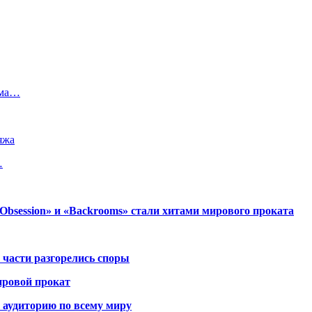
ьма…
яжа
…
session» и «Backrooms» стали хитами мирового проката
 части разгорелись споры
ировой прокат
 аудиторию по всему миру