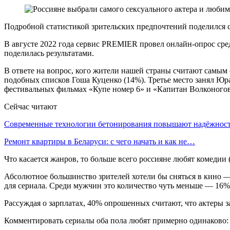
Подробной статистикой зрительских предпочтений поделился
В августе 2022 года сервис PREMIER провел онлайн-опрос сре
поделилась результатами.
В ответе на вопрос, кого жители нашей страны считают самым 
подобных списков Гоша Куценко (14%). Третье место занял Юр
фестивальных фильмах «Купе номер 6» и «Капитан Волконогов
Сейчас читают
Современные технологии бетонирования повышают надёжно
Ремонт квартиры в Беларуси: с чего начать и как не…
Что касается жанров, то больше всего россияне любят комеди
Абсолютное большинство зрителей хотели бы сняться в кино
для сериала. Среди мужчин это количество чуть меньше — 16%
Рассуждая о зарплатах, 40% опрошенных считают, что актеры 
Комментировать сериалы оба пола любят примерно одинаков