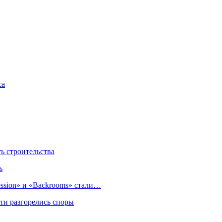
са
 строительства
ь
sion» и «Backrooms» стали…
ти разгорелись споры