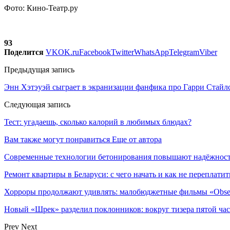
Фото: Кино-Театр.ру
93
Поделится
VK
OK.ru
Facebook
Twitter
WhatsApp
Telegram
Viber
Предыдущая запись
Энн Хэтэуэй сыграет в экранизации фанфика про Гарри Стайл
Следующая запись
Тест: угадаешь, сколько калорий в любимых блюдах?
Вам также могут понравиться
Еще от автора
Современные технологии бетонирования повышают надёжность
Ремонт квартиры в Беларуси: с чего начать и как не переплатит
Хорроры продолжают удивлять: малобюджетные фильмы «Obses
Новый «Шрек» разделил поклонников: вокруг тизера пятой час
Prev
Next