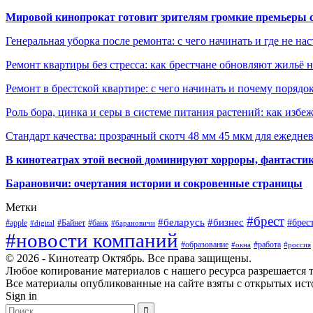
Мировой кинопрокат готовит зрителям громкие премьеры 
Генеральная уборка после ремонта: с чего начинать и где не на
Ремонт квартиры без стресса: как брестчане обновляют жильё 
Ремонт в брестской квартире: с чего начинать и почему порядо
Роль бора, цинка и серы в системе питания растений: как избе
Стандарт качества: прозрачный скотч 48 мм 45 мкм для ежедне
В кинотеатрах этой весной доминируют хорроры, фантасти
Барановичи: очертания истории и сокровенные страницы
Метки
#брест
#беларусь
#бизнес
#брес
#apple
#Байнет
#банк
#digital
#барановичи
#новости компаний
#образование
#работа
#окна
#россия
© 2026 - Кинотеатр Октябрь. Все права защищены.
Любое копирование материалов с нашего ресурса разрешается т
Все материалы опубликованные на сайте взяты с открытых исто
Sign in