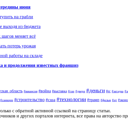
середины июня
ступить на грабли
не выходя из бюджета
к шагов меняет всё
жать потерь урожая
вной работы на складе
ка и продолжения известных франшиз
#деньги
тская_область
#война
#выставка
#ес
#вакансия
#гаи
#двери
#загадка
#з
#технологии
#строительство
#сша
#трамп
#экон
#санкции
#фильм
#цт
олько с обратной активной ссылкой на страницу статьи.
чников и других порталов интернета, все права на авторство п