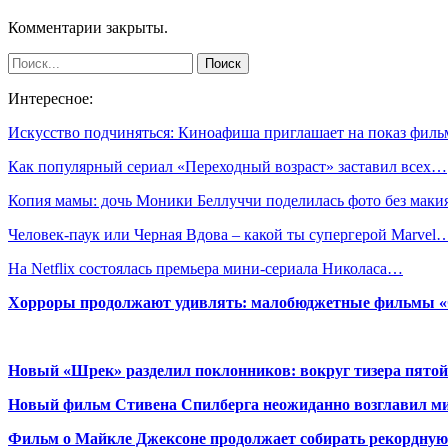
Комментарии закрыты.
Интересное:
Искусство подчиняться: Киноафиша приглашает на показ фил
Как популярный сериал «Переходный возраст» заставил всех…
Копия мамы: дочь Моники Беллуччи поделилась фото без маки
Человек-паук или Черная Вдова – какой ты супергерой Marvel
На Netflix состоялась премьера мини-сериала Николаса…
Хорроры продолжают удивлять: малобюджетные фильмы «Ob
Новый «Шрек» разделил поклонников: вокруг тизера пятой
Новый фильм Стивена Спилберга неожиданно возглавил м
Фильм о Майкле Джексоне продолжает собирать рекордную