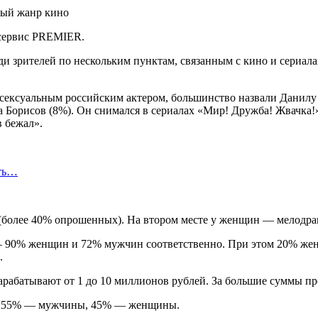
 сервис PREMIER.
ди зрителей по нескольким пунктам, связанным с кино и сериал
сексуальным российским актером, большинство назвали Данилу К
а Борисов (8%). Он снимался в сериалах «Мир! Дружба! Жвачка!»
 бежал».
сть…
и (более 40% опрошенных). На втором месте у женщин — мелодра
 — 90% женщин и 72% мужчин соответственно. При этом 20% же
.
зарабатывают от 1 до 10 миллионов рублей. За большие суммы п
о: 55% — мужчины, 45% — женщины.