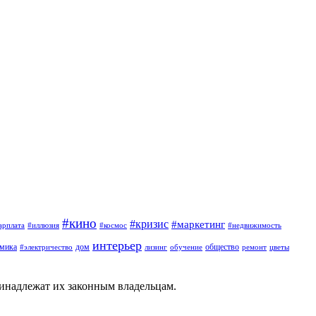
#кино
#кризис
#маркетинг
арплата
#иллюзия
#космос
#недвижимость
интерьер
омика
дом
общество
#электричество
лизинг
обучение
ремонт
цветы
ринадлежат их законным владельцам.