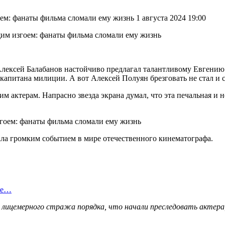
оем: фанаты фильма сломали ему жизнь 1 августа 2024 19:00
лексей Балабанов настойчиво предлагал талантливому Евгению М
апитана милиции. А вот Алексей Полуян брезговать не стал и с
м актерам. Напрасно звезда экрана думал, что эта печальная и 
ала громким событием в мире отечественного кинематографа.
ые…
ицемерного стража порядка, что начали преследовать актера, 