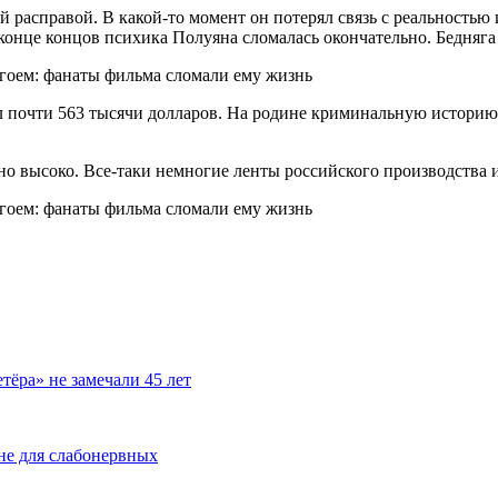
асправой. В какой-то момент он потерял связь с реальностью и
онце концов психика Полуяна сломалась окончательно. Бедняга н
л почти 563 тысячи долларов. На родине криминальную историю
о высоко. Все-таки немногие ленты российского производства и
тёра» не замечали 45 лет
 не для слабонервных