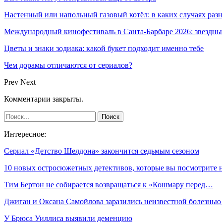
Настенный или напольный газовый котёл: в каких случаях ра
Международный кинофестиваль в Санта-Барбаре 2026: звездн
Цветы и знаки зодиака: какой букет подходит именно тебе
Чем дорамы отличаются от сериалов?
Prev
Next
Комментарии закрыты.
Интересное:
Сериал «Детство Шелдона» закончится седьмым сезоном
10 новых остросюжетных детективов, которые вы посмотрите
Тим Бертон не собирается возвращаться к «Кошмару перед…
Джиган и Оксана Самойлова заразились неизвестной болезнь
У Брюса Уиллиса выявили деменцию