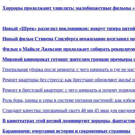
Хорроры продолжают удивлять: малобюджетные фильмы «Ob
Новый «Шрек» разделил поклонников: вокруг тизера пятой
Новый фильм Стивена Спилберга неожиданно возглавил м
Фильм о Майкле Джексоне продолжает собирать рекордную
Мировой кинопрокат готовит зрителям громкие премьеры 
Генеральная уборка после ремонта: с чего начинать и где не на
Ремонт квартиры без стресса: как брестчане обновляют жильё 
Ремонт в брестской квартире: с чего начинать и почему порядо
Роль бора, цинка и серы в системе питания растений: как избе
Стандарт качества: прозрачный скотч 48 мм 45 мкм для ежедне
В кинотеатрах этой весной доминируют хорроры, фантасти
Барановичи: очертания истории и сокровенные страницы