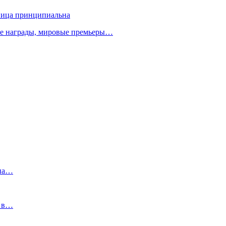
зница принципиальна
ые награды, мировые премьеры…
 на…
ю в…