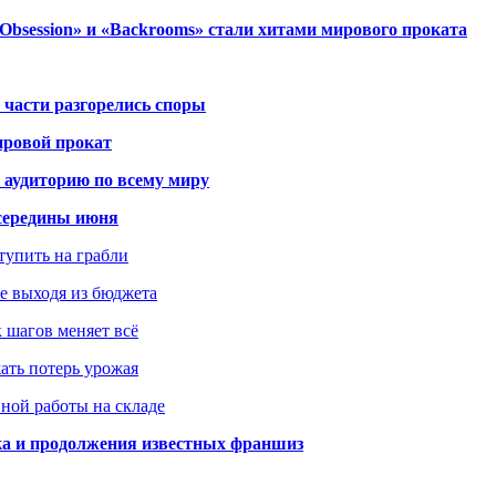
session» и «Backrooms» стали хитами мирового проката
 части разгорелись споры
ировой прокат
 аудиторию по всему миру
середины июня
ступить на грабли
не выходя из бюджета
к шагов меняет всё
жать потерь урожая
вной работы на складе
ка и продолжения известных франшиз