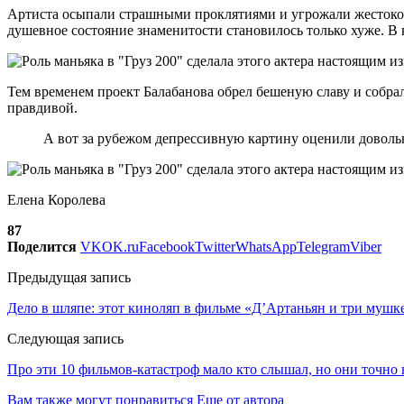
Артиста осыпали страшными проклятиями и угрожали жестокой р
душевное состояние знаменитости становилось только хуже. В к
Тем временем проект Балабанова обрел бешеную славу и собра
правдивой.
А вот за рубежом депрессивную картину оценили довольн
Елена Королева
87
Поделится
VK
OK.ru
Facebook
Twitter
WhatsApp
Telegram
Viber
Предыдущая запись
Дело в шляпе: этот киноляп в фильме «Д’Артаньян и три мушке
Следующая запись
Про эти 10 фильмов-катастроф мало кто слышал, но они точно
Вам также могут понравиться
Еще от автора