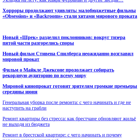
Хорроры продолжают удивлять: малобюджетные фильмы
«Obsession» и «Backrooms» стали хитами мирового проката
Новый «Шрек» разделил поклонников: вокруг тизера
пятой части разгорелись споры
Новый фильм Стивена Спилберга неожиданно возглавил
мировой прокат
Фильм о Майкле Джексоне продолжает собирать
рекордную аудиторию по всему миру
Мировой кинопрокат готовит зрителям громкие премьеры
середины июня
Генеральная уборка после ремонта: с чего начинать и где не
наступить на грабли
Ремонт квартиры без стресса: как брестчане обновляют жильё
не выходя из бюджета
Ремонт в брестской квартире: с чего начинать и почему