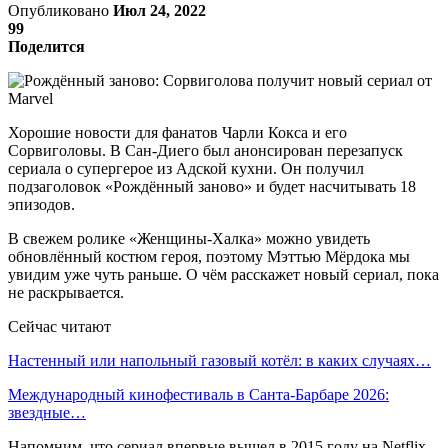
Опубликовано
Июл 24, 2022
99
Поделится
Хорошие новости для фанатов Чарли Кокса и его
Сорвиголовы. В Сан-Диего был анонсирован перезапуск
сериала о супергерое из Адской кухни. Он получил
подзаголовок «Рождённый заново» и будет насчитывать 18
эпизодов.
В свежем ролике «Женщины-Халка» можно увидеть
обновлённый костюм героя, поэтому Мэттью Мёрдока мы
увидим уже чуть раньше. О чём расскажет новый сериал, пока
не раскрывается.
Сейчас читают
Настенный или напольный газовый котёл: в каких случаях…
Международный кинофестиваль в Санта-Барбаре 2026:
звездные…
Напомним, что сериал впервые вышел в 2015 году на Netflix.