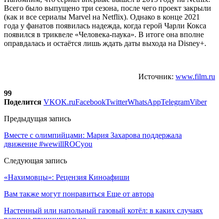
Всего было выпущено три сезона, после чего проект закрыли
(как и все сериалы Marvel на Netflix). Однако в конце 2021
года у фанатов появилась надежда, когда герой Чарли Кокса
появился в триквеле «Человека-паука». В итоге она вполне
оправдалась и остаётся лишь ждать даты выхода на Disney+.
Источник:
www.film.ru
99
Поделится
VK
OK.ru
Facebook
Twitter
WhatsApp
Telegram
Viber
Предыдущая запись
Вместе с олимпийцами: Мария Захарова поддержала
движение #wewillROCyou
Следующая запись
«Нахимовцы»: Рецензия Киноафиши
Вам также могут понравиться
Еще от автора
Настенный или напольный газовый котёл: в каких случаях