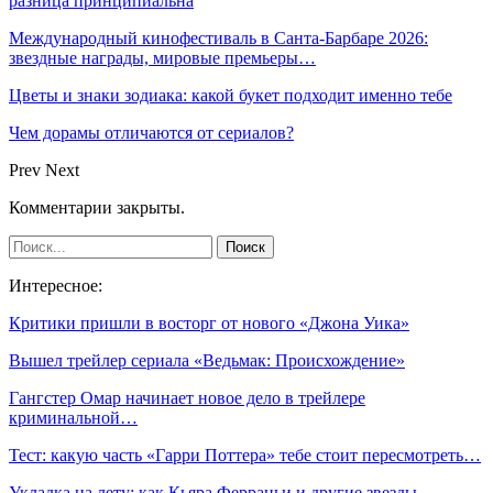
разница принципиальна
Международный кинофестиваль в Санта-Барбаре 2026:
звездные награды, мировые премьеры…
Цветы и знаки зодиака: какой букет подходит именно тебе
Чем дорамы отличаются от сериалов?
Prev
Next
Комментарии закрыты.
Интересное:
Критики пришли в восторг от нового «Джона Уика»
Вышел трейлер сериала «Ведьмак: Происхождение»
Гангстер Омар начинает новое дело в трейлере
криминальной…
Тест: какую часть «Гарри Поттера» тебе стоит пересмотреть…
Укладка на лету: как Кьяра Ферраньи и другие звезды…