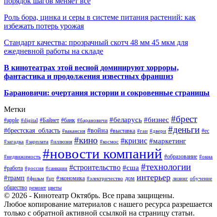
порядок шагов меняет всё
Роль бора, цинка и серы в системе питания растений: как
избежать потерь урожая
Стандарт качества: прозрачный скотч 48 мм 45 мкм для
ежедневной работы на складе
В кинотеатрах этой весной доминируют хорроры,
фантастика и продолжения известных франшиз
Барановичи: очертания истории и сокровенные страницы
Метки
#брест
#беларусь
#бизнес
#apple
#Байнет
#банк
#digital
#барановичи
#деньги
#брестская_область
#война
#выставка
#ес
#вакансия
#гаи
#двери
#кино
#кризис
#маркетинг
#загадка
#зарплата
#иллюзия
#космос
#новости компаний
#образование
#недвижимость
#окна
#технологии
#строительство
#сша
#работа
#россия
#санкции
интерьер
#трамп
#экономика
дом
#фильм
#цт
#электричество
лизинг
обучение
общество
ремонт
цветы
© 2026 - Кинотеатр Октябрь. Все права защищены.
Любое копирование материалов с нашего ресурса разрешается
только с обратной активной ссылкой на страницу статьи.