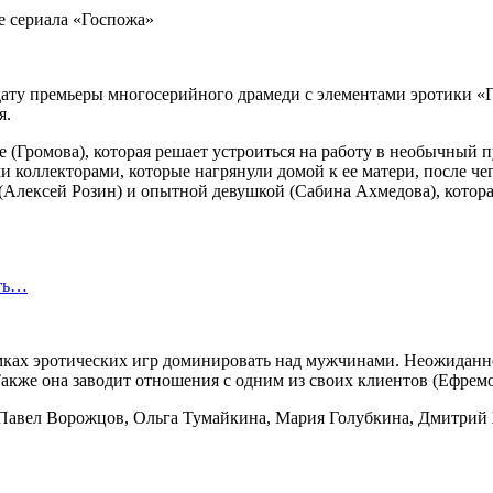
ату премьеры многосерийного драмеди с элементами эротики «
я.
е (Громова), которая решает устроиться на работу в необычный
и коллекторами, которые нагрянули домой к ее матери, после чег
 (Алексей Розин) и опытной девушкой (Сабина Ахмедова), котор
сть…
мках эротических игр доминировать над мужчинами. Неожиданно
Также она заводит отношения с одним из своих клиентов (Ефремо
 Павел Ворожцов, Ольга Тумайкина, Мария Голубкина, Дмитрий 