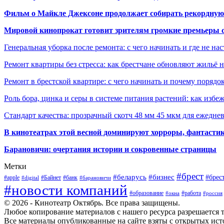
Фильм о Майкле Джексоне продолжает собирать рекордную
Мировой кинопрокат готовит зрителям громкие премьеры 
Генеральная уборка после ремонта: с чего начинать и где не на
Ремонт квартиры без стресса: как брестчане обновляют жильё 
Ремонт в брестской квартире: с чего начинать и почему порядо
Роль бора, цинка и серы в системе питания растений: как избе
Стандарт качества: прозрачный скотч 48 мм 45 мкм для ежедне
В кинотеатрах этой весной доминируют хорроры, фантасти
Барановичи: очертания истории и сокровенные страницы
Метки
#брест
#беларусь
#бизнес
#брес
#apple
#Байнет
#банк
#digital
#барановичи
#новости компаний
#образование
#работа
#окна
#россия
© 2026 - Кинотеатр Октябрь. Все права защищены.
Любое копирование материалов с нашего ресурса разрешается т
Все материалы опубликованные на сайте взяты с открытых исто