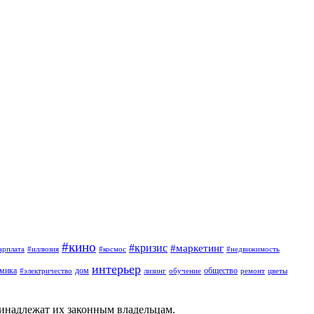
#кино
#кризис
#маркетинг
арплата
#иллюзия
#космос
#недвижимость
интерьер
омика
дом
общество
#электричество
лизинг
обучение
ремонт
цветы
ринадлежат их законным владельцам.