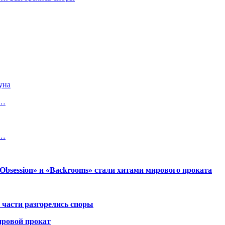
уна
в…
я…
session» и «Backrooms» стали хитами мирового проката
 части разгорелись споры
ировой прокат