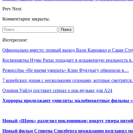
Prev
Next
Комментарии закрыты.
Интересное:
Официально вместе: первый выход Вали Карнавал и Саши Сто
Космонавтка Нуми Рапас попадает в искаженную реальность 
Режиссёра «Не время умирать» Кэри Фукунагу обвинили в…
7 корейских дорам с несколькими сезонами, которые смотрятс
Оливия Уайлд поставит сериал о рок-музыке для A24
Хорроры продолжают удивлять: малобюджетные фильмы «Ob
Новый «Шрек» разделил поклонников: вокруг тизера пятой
Новый фильм Стивена Спилберга неожиданно возглавил м