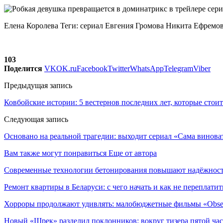
Елена Королева Теги: сериал Евгения Громова Никита Ефрем
103
Поделится
VK
OK.ru
Facebook
Twitter
WhatsApp
Telegram
Viber
Предыдущая запись
Ковбойские истории: 5 вестернов последних лет, которые стои
Следующая запись
Основано на реальной трагедии: выходит сериал «Сама винова
Вам также могут понравиться
Еще от автора
Современные технологии бетонирования повышают надёжность
Ремонт квартиры в Беларуси: с чего начать и как не переплатит
Хорроры продолжают удивлять: малобюджетные фильмы «Obses
Новый «Шрек» разделил поклонников: вокруг тизера пятой час