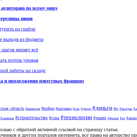
 аудиторию по всему миру
середины июня
ступить на грабли
не выходя из бюджета
к шагов меняет всё
жать потерь урожая
вной работы на складе
ка и продолжения известных франшиз
#деньги
тская_область
#война
#выставка
#ес
#вакансия
#гаи
#двери
#загадка
#з
#технологии
#строительство
#сша
#трамп
#экон
#санкции
#фильм
#цт
олько с обратной активной ссылкой на страницу статьи.
чников и других порталов интернета, все права на авторство п