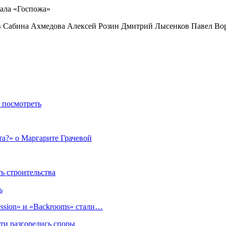
ов Сабина Ахмедова Алексей Розин Дмитрий Лысенков Павел В
т посмотреть
та?» о Маргарите Грачевой
 строительства
ь
sion» и «Backrooms» стали…
ти разгорелись споры