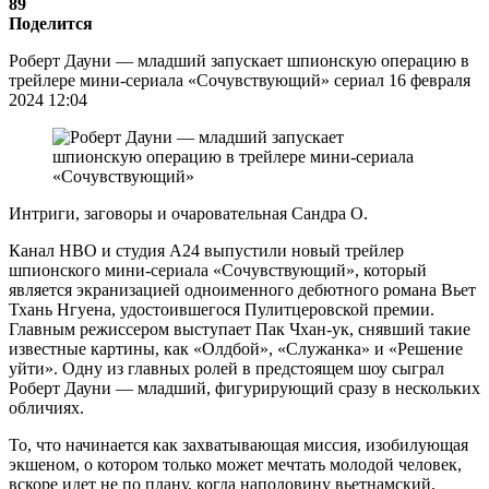
89
Поделится
Роберт Дауни — младший запускает шпионскую операцию в
трейлере мини-сериала «Сочувствующий» сериал 16 февраля
2024 12:04
Интриги, заговоры и очаровательная Сандра О.
Канал HBO и студия A24 выпустили новый трейлер
шпионского мини-сериала «Сочувствующий», который
является экранизацией одноименного дебютного романа Вьет
Тхань Нгуена, удостоившегося Пулитцеровской премии.
Главным режиссером выступает Пак Чхан-ук, снявший такие
известные картины, как «Олдбой», «Служанка» и «Решение
уйти». Одну из главных ролей в предстоящем шоу сыграл
Роберт Дауни — младший, фигурирующий сразу в нескольких
обличиях.
То, что начинается как захватывающая миссия, изобилующая
экшеном, о котором только может мечтать молодой человек,
вскоре идет не по плану, когда наполовину вьетнамский,