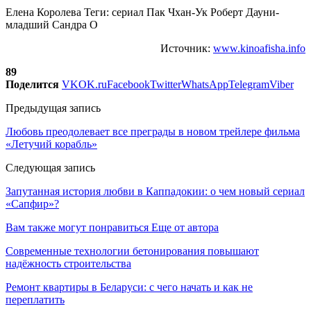
Елена Королева Теги: сериал Пак Чхан-Ук Роберт Дауни-
младший Сандра О
Источник:
www.kinoafisha.info
89
Поделится
VK
OK.ru
Facebook
Twitter
WhatsApp
Telegram
Viber
Предыдущая запись
Любовь преодолевает все преграды в новом трейлере фильма
«Летучий корабль»
Следующая запись
Запутанная история любви в Каппадокии: о чем новый сериал
«Сапфир»?
Вам также могут понравиться
Еще от автора
Современные технологии бетонирования повышают
надёжность строительства
Ремонт квартиры в Беларуси: с чего начать и как не
переплатить