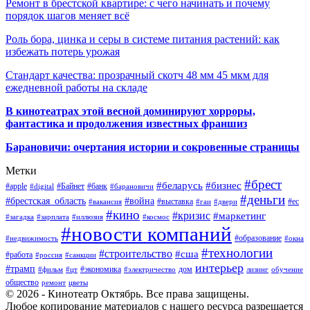
Ремонт в брестской квартире: с чего начинать и почему
порядок шагов меняет всё
Роль бора, цинка и серы в системе питания растений: как
избежать потерь урожая
Стандарт качества: прозрачный скотч 48 мм 45 мкм для
ежедневной работы на складе
В кинотеатрах этой весной доминируют хорроры,
фантастика и продолжения известных франшиз
Барановичи: очертания истории и сокровенные страницы
Метки
#брест
#беларусь
#бизнес
#apple
#Байнет
#банк
#digital
#барановичи
#деньги
#брестская_область
#война
#выставка
#ес
#вакансия
#гаи
#двери
#кино
#кризис
#маркетинг
#загадка
#зарплата
#иллюзия
#космос
#новости компаний
#образование
#недвижимость
#окна
#технологии
#строительство
#сша
#работа
#россия
#санкции
интерьер
#трамп
#экономика
дом
#фильм
#цт
#электричество
лизинг
обучение
общество
ремонт
цветы
© 2026 - Кинотеатр Октябрь. Все права защищены.
Любое копирование материалов с нашего ресурса разрешается