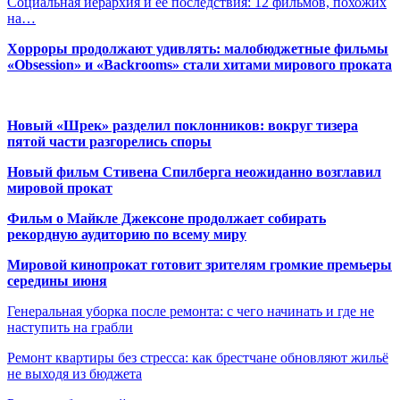
Социальная иерархия и ее последствия: 12 фильмов, похожих
на…
Хорроры продолжают удивлять: малобюджетные фильмы
«Obsession» и «Backrooms» стали хитами мирового проката
Новый «Шрек» разделил поклонников: вокруг тизера
пятой части разгорелись споры
Новый фильм Стивена Спилберга неожиданно возглавил
мировой прокат
Фильм о Майкле Джексоне продолжает собирать
рекордную аудиторию по всему миру
Мировой кинопрокат готовит зрителям громкие премьеры
середины июня
Генеральная уборка после ремонта: с чего начинать и где не
наступить на грабли
Ремонт квартиры без стресса: как брестчане обновляют жильё
не выходя из бюджета