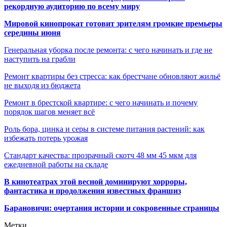
рекордную аудиторию по всему миру
Мировой кинопрокат готовит зрителям громкие премьеры
середины июня
Генеральная уборка после ремонта: с чего начинать и где не
наступить на грабли
Ремонт квартиры без стресса: как брестчане обновляют жильё
не выходя из бюджета
Ремонт в брестской квартире: с чего начинать и почему
порядок шагов меняет всё
Роль бора, цинка и серы в системе питания растений: как
избежать потерь урожая
Стандарт качества: прозрачный скотч 48 мм 45 мкм для
ежедневной работы на складе
В кинотеатрах этой весной доминируют хорроры,
фантастика и продолжения известных франшиз
Барановичи: очертания истории и сокровенные страницы
Метки