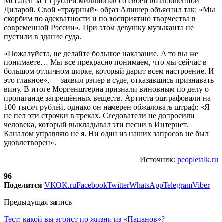
McLaren за 15 рублей миллионов со своей возлюбленной
Диларой. Свой «траурный» образ Алишер объяснил так: «Мы
скорбим по адекватности и по восприятию творчества в
современной России». При этом девушку музыканта не
пустили в здание суда.
«Пожалуйста, не делайте большое наказание. А то вы же
понимаете… Мы все прекрасно понимаем, что мы сейчас в
большом отличном цирке, который дарит всем настроение. И
это главное», — заявил рэпер в суде, отказавшись признавать
вину. В итоге Моргенштерна признали виновным по делу о
пропаганде запрещённых веществ. Артиста оштрафовали на
100 тысяч рублей, однако он намерен обжаловать штраф: «Я
не пел эти строчки в треках. Следователи не допросили
человека, который выкладывал эти песни в Интернет.
Каналом управляю не я. Ни один из наших запросов не был
удовлетворен».
Источник:
peopletalk.ru
96
Поделится
VK
OK.ru
Facebook
Twitter
WhatsApp
Telegram
Viber
Предыдущая запись
Тест: какой вы эгоист по жизни из «Пацанов»?