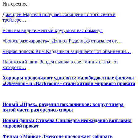
Интересное:
Джейден Мартелл получает сообщения с того света в
трейлере…
Если вы видите желтый круг, мозг вас обманул
«Боюсь разочаровать»: Дэниэл Рэдклифф отказался от…
Чёрная полоса: Ким Кардашьян защищается от обвинений…
Парижский шик: Зендея вышла в свет мини-платье, от
которого…
Хорроры продолжают удивлять: малобюджетные фильмы
«Obsession» и «Backrooms» стали хитами мирового проката
Новый «Шрек» разделил поклонников: вокруг тизера
пятой части разгорелись споры
Новый фильм Стивена Спилберга неожиданно возглавил
мировой прокат
Фильм о Майкле Джексоне продолжает собирать