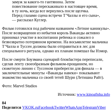
замуж за какого-то гаитянина. Затем
повествование перескакивало в настоящее время,
в ту ночь, когда все вернулись после щелчка.
Перед глазами сцена встречи Т’Чаллы и его сына»,
— рассказал Куглер.
Фильм готовился под рабочим названием «Летние каникулы».
После возвращения из небытия король Ваканды активно
принимал участие в воспитании ребенка и сожалел о
безвозвратно потерянном времени. На восьмилетие мальчика
Т’Чалла и Туссен должны были отправиться в лес для
специального ритуала, однако их планам помешал бы Нэмор.
После смерти Боузмана сценарий блокбастера переписали,
сделав ленту своеобразным фильмом-прощанием, но
сюжетную линию с Туссеном приберегли для финала — в
заключительные минуты «Ваканды навеки» показывают
знакомство мальчика со своей тетей Шури (Летишиа Райт).
Фото: Marvel Studios
Источник:
www.kinoafisha.info
84
Поделится
VK
OK.ru
Facebook
Twitter
WhatsApp
Telegram
Viber