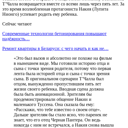
Т’Чалла возвращается вместе со всеми лишь через пять лет. За
это время возлюбленная протагониста Накия (Лупита
Нионго) успевает родить ему ребенка.
Сейчас читают
Современные технологии бетонирования повышают
надёжность…
Ремонт квартиры в Беларуси: с чего начать и как не…
«Это был вызов и абсолютно не похоже на фильм
в нынешнем виде. Мы готовили историю отца и
сына с точки зрения родителя, потому что первая
лента была историей отца и сына с точки зрения
сына. В оригинальном сценарии Т’Чалла был
отцом, вынужденно пропустившим пять лет
жизни своего ребенка. Вводная сцена должна
была быть анимационной. Зрителям бы
продемонстрировали общение Накии и
маленького Туссена. Она сказала бы ему:
«Расскажи, что тебе известно о своем отце».
Дальше зрителям бы стало ясно, что паренек не
знает, что его отец Черная Пантера. Он ведь
никогда с ним не встречался, а Накия снова вышла