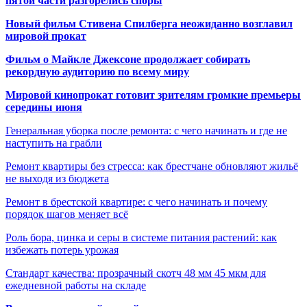
пятой части разгорелись споры
Новый фильм Стивена Спилберга неожиданно возглавил
мировой прокат
Фильм о Майкле Джексоне продолжает собирать
рекордную аудиторию по всему миру
Мировой кинопрокат готовит зрителям громкие премьеры
середины июня
Генеральная уборка после ремонта: с чего начинать и где не
наступить на грабли
Ремонт квартиры без стресса: как брестчане обновляют жильё
не выходя из бюджета
Ремонт в брестской квартире: с чего начинать и почему
порядок шагов меняет всё
Роль бора, цинка и серы в системе питания растений: как
избежать потерь урожая
Стандарт качества: прозрачный скотч 48 мм 45 мкм для
ежедневной работы на складе