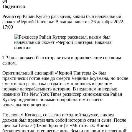
84
Поделится
Режиссер Райан Куглер рассказал, каким был изначальный
сюжет «Черной Пантеры: Ваканда навеки» 26 декабря 2022
17:00
Т’Чалла должен был отправиться в приключение со своим
сыном.
Оригинальный сценарий «Черной Пантеры 2» был
практически готов еще до смерти Чедвика Боузмана, но после
смерти актера от рака создателям пришлось в срочном
порядке перерабатывать историю. В недавнем интервью
изданию The New York Times режиссер кинокомикса Райан
Куглер поделился новыми подробностями своего
изначального видения.
По словам Куглера, согласно исходной задумке, сиквел
должен был представлять собой историю отца и сына. После
щелчка Таноса (Джош Бролин) в «Мстителях: Война
бесконечности», стершего с лица Земли половину вселенной,