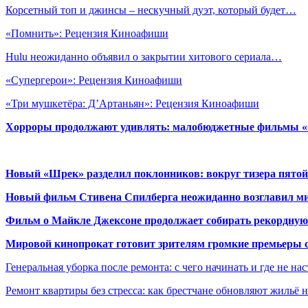
Корсетный топ и джинсы – нескучный дуэт, который будет…
«Помнить»: Рецензия Киноафиши
Hulu неожиданно объявил о закрытии хитового сериала…
«Супергерои»: Рецензия Киноафиши
«Три мушкетёра: Д’Артаньян»: Рецензия Киноафиши
Хорроры продолжают удивлять: малобюджетные фильмы «Ob
Новый «Шрек» разделил поклонников: вокруг тизера пятой
Новый фильм Стивена Спилберга неожиданно возглавил м
Фильм о Майкле Джексоне продолжает собирать рекордную
Мировой кинопрокат готовит зрителям громкие премьеры 
Генеральная уборка после ремонта: с чего начинать и где не на
Ремонт квартиры без стресса: как брестчане обновляют жильё 