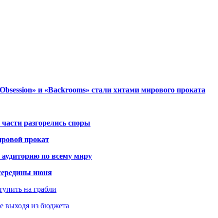
session» и «Backrooms» стали хитами мирового проката
 части разгорелись споры
ировой прокат
 аудиторию по всему миру
середины июня
ступить на грабли
не выходя из бюджета