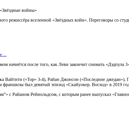
го режиссёра вселенной «Звёздных войн». Переговоры со студия
ые…
мом начнётся после того, как Леви закончит снимать «Дэдпула 3»
а Вайтити («Тор» 3-4), Райан Джонсон («Последние джедаи»), 
франшизы был девятый эпизод «Скайуокер. Восход» в 2019 год
м”» с Райаном Рейнольдсом, с которым ранее выпускал «Главног