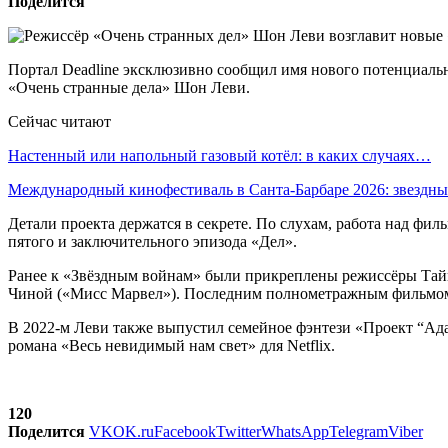
Поделится
Портал Deadline эксклюзивно сообщил имя нового потенциально
«Очень странные дела» Шон Леви.
Сейчас читают
Настенный или напольный газовый котёл: в каких случаях…
Международный кинофестиваль в Санта-Барбаре 2026: звездн
Детали проекта держатся в секрете. По слухам, работа над филь
пятого и заключительного эпизода «Дел».
Ранее к «Звёздным войнам» были прикреплены режиссёры Тайк
Чиной («Мисс Марвел»). Последним полнометражным фильмом 
В 2022-м Леви также выпустил семейное фэнтези «Проект “Ада
романа «Весь невидимый нам свет» для Netflix.
120
Поделится
VK
OK.ru
Facebook
Twitter
WhatsApp
Telegram
Viber