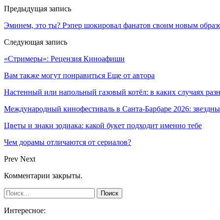
Предыдущая запись
Эминем, это ты? Рэпер шокировал фанатов своим новым образ
Следующая запись
«Стримеры»: Рецензия Киноафиши
Вам также могут понравиться
Еще от автора
Настенный или напольный газовый котёл: в каких случаях ра
Международный кинофестиваль в Санта-Барбаре 2026: звездн
Цветы и знаки зодиака: какой букет подходит именно тебе
Чем дорамы отличаются от сериалов?
Prev
Next
Комментарии закрыты.
Интересное: