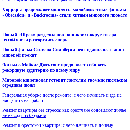
Хорроры продолжают удивлять: малобюджетные фильмы
«Obsession» и «Backrooms» стали хитами мирового проката
Новый «Шрек» разделил поклонников: вокруг тизера
пятой части разгорелись споры
Новый фильм Стивена Спилберга неожиданно возглавил
мировой прокат
Фильм о Майкле Джексоне продолжает собирать
рекордную аудиторию по всему миру
Мировой кинопрокат готовит зрителям громкие премьеры
середины июня
Генеральная уборка после ремонта: с чего начинать и где не
наступить на грабли
Ремонт квартиры без стресса: как брестчане обновляют жильё
не выходя из бюджета
Ремонт в брестской квартире: с чего начинать и почему