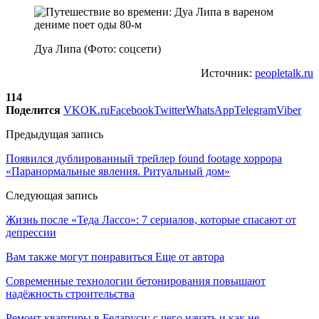
Дуа Липа (Фото: соцсети)
Источник:
peopletalk.ru
114
Поделится
VK
OK.ru
Facebook
Twitter
WhatsApp
Telegram
Viber
Предыдущая запись
Появился дублированный трейлер found footage хоррора
«Паранормальные явления. Ритуальный дом»
Следующая запись
Жизнь после «Теда Лассо»: 7 сериалов, которые спасают от
депрессии
Вам также могут понравиться
Еще от автора
Современные технологии бетонирования повышают
надёжность строительства
Ремонт квартиры в Беларуси: с чего начать и как не