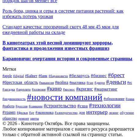
порядок шагов меняет всё
Роль бора, цинка и серы в системе питания растений: как
избежать потерь урожая
Стандарт качества: прозрачный скотч 48 мм 45 мкм для
ежедневной работы на складе
В кинотеатрах этой весной доминируют хорроры,
фантастика и продолжения известных франшиз
Барановичи: очертания истории и сокровенные страницы
Метки
#брест
#беларусь
#бизнес
#apple
#Байнет
#банк
#digital
#барановичи
#деньги
#брестская_область
#война
#выставка
#ес
#вакансия
#гаи
#двери
#кино
#кризис
#маркетинг
#загадка
#зарплата
#иллюзия
#космос
#новости компаний
#образование
#недвижимость
#окна
#технологии
#строительство
#сша
#работа
#россия
#санкции
интерьер
#трамп
#экономика
дом
#фильм
#цт
#электричество
лизинг
обучение
общество
ремонт
цветы
© 2026 - Кинотеатр Октябрь. Все права защищены.
Любое копирование материалов с нашего ресурса разрешается
только с обратной активной ссылкой на страницу статьи.