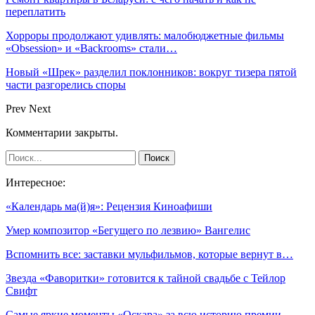
переплатить
Хорроры продолжают удивлять: малобюджетные фильмы
«Obsession» и «Backrooms» стали…
Новый «Шрек» разделил поклонников: вокруг тизера пятой
части разгорелись споры
Prev
Next
Комментарии закрыты.
Интересное:
«Календарь ма(й)я»: Рецензия Киноафиши
Умер композитор «Бегущего по лезвию» Вангелис
Вспомнить все: заставки мульфильмов, которые вернут в…
Звезда «Фаворитки» готовится к тайной свадьбе с Тейлор
Свифт
Самые яркие моменты «Оскара» за всю историю премии