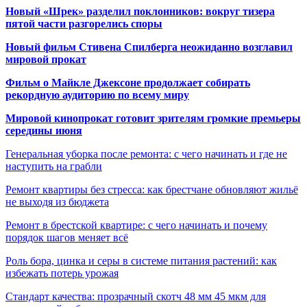
Новый «Шрек» разделил поклонников: вокруг тизера
пятой части разгорелись споры
Новый фильм Стивена Спилберга неожиданно возглавил
мировой прокат
Фильм о Майкле Джексоне продолжает собирать
рекордную аудиторию по всему миру
Мировой кинопрокат готовит зрителям громкие премьеры
середины июня
Генеральная уборка после ремонта: с чего начинать и где не
наступить на грабли
Ремонт квартиры без стресса: как брестчане обновляют жильё
не выходя из бюджета
Ремонт в брестской квартире: с чего начинать и почему
порядок шагов меняет всё
Роль бора, цинка и серы в системе питания растений: как
избежать потерь урожая
Стандарт качества: прозрачный скотч 48 мм 45 мкм для