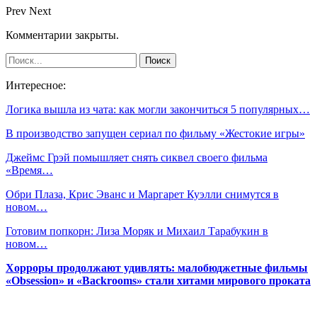
Prev
Next
Комментарии закрыты.
Интересное:
Логика вышла из чата: как могли закончиться 5 популярных…
В производство запущен сериал по фильму «Жестокие игры»
Джеймс Грэй помышляет снять сиквел своего фильма
«Время…
Обри Плаза, Крис Эванс и Маргарет Куэлли снимутся в
новом…
Готовим попкорн: Лиза Моряк и Михаил Тарабукин в
новом…
Хорроры продолжают удивлять: малобюджетные фильмы
«Obsession» и «Backrooms» стали хитами мирового проката