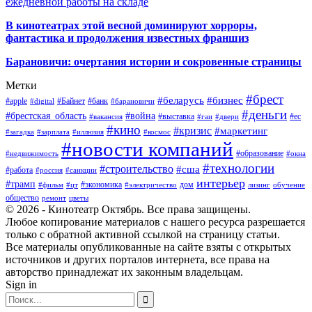
ежедневной работы на складе
В кинотеатрах этой весной доминируют хорроры,
фантастика и продолжения известных франшиз
Барановичи: очертания истории и сокровенные страницы
Метки
#брест
#беларусь
#бизнес
#apple
#Байнет
#банк
#digital
#барановичи
#деньги
#брестская_область
#война
#выставка
#ес
#вакансия
#гаи
#двери
#кино
#кризис
#маркетинг
#загадка
#зарплата
#иллюзия
#космос
#новости компаний
#образование
#недвижимость
#окна
#технологии
#строительство
#сша
#работа
#россия
#санкции
интерьер
#трамп
#экономика
дом
#фильм
#цт
#электричество
лизинг
обучение
общество
ремонт
цветы
© 2026 - Кинотеатр Октябрь. Все права защищены.
Любое копирование материалов с нашего ресурса разрешается
только с обратной активной ссылкой на страницу статьи.
Все материалы опубликованные на сайте взяты с открытых
источников и других порталов интернета, все права на
авторство принадлежат их законным владельцам.
Sign in