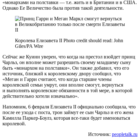
«монархами на полставки — т.е. жить и в Британии и в США.
Однако Ее Величество была против такой деятельности.
Королева Елизавета II Photo credit should read: John
Giles/PA Wire
Сейчас же Куинн уверен, что когда на престол взойдет принц
Чарльз, он вполне может разрешить своему младшему сыну
быть «монархом на полставки». Он также добавил, что его
источник, близкий к королевскому двору сообщил, что
«Меган и Гарри считают, что когда старшие члены
королевской семьи умрут, они вполне смогут, вернуться
и выполнять королевские обязанности в той мере, в которой
действительно хотели изначально».
Напомним, 6 февраля Елизавета II официально сообщила, что
после ее ухода с поста, трон займут ее сын Чарльз и его жена
Камилла Паркер-Боулз, которая все-таки будет именоваться
королевой.
Источник:
peopletalk.ru