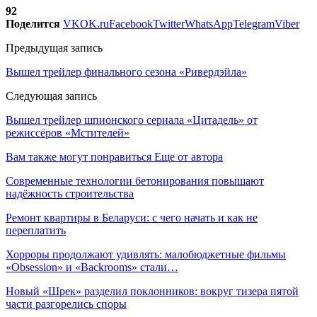
92
Поделится
VK
OK.ru
Facebook
Twitter
WhatsApp
Telegram
Viber
Предыдущая запись
Вышел трейлер финального сезона «Ривердэйла»
Следующая запись
Вышел трейлер шпионского сериала «Цитадель» от
режиссёров «Мстителей»
Вам также могут понравиться
Еще от автора
Современные технологии бетонирования повышают
надёжность строительства
Ремонт квартиры в Беларуси: с чего начать и как не
переплатить
Хорроры продолжают удивлять: малобюджетные фильмы
«Obsession» и «Backrooms» стали…
Новый «Шрек» разделил поклонников: вокруг тизера пятой
части разгорелись споры