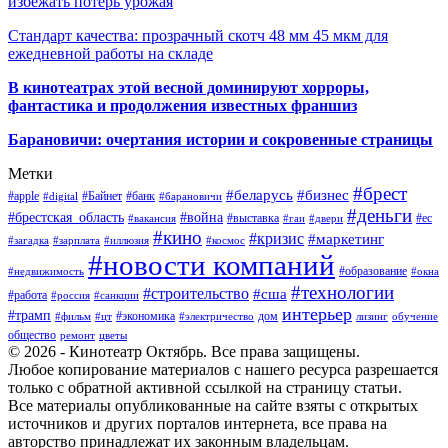
избежать потерь урожая
Стандарт качества: прозрачный скотч 48 мм 45 мкм для
ежедневной работы на складе
В кинотеатрах этой весной доминируют хорроры,
фантастика и продолжения известных франшиз
Барановичи: очертания истории и сокровенные страницы
Метки
#брест
#беларусь
#бизнес
#apple
#Байнет
#банк
#digital
#барановичи
#деньги
#брестская_область
#война
#выставка
#ес
#вакансия
#гаи
#двери
#кино
#кризис
#маркетинг
#загадка
#зарплата
#иллюзия
#космос
#новости компаний
#образование
#недвижимость
#окна
#технологии
#строительство
#сша
#работа
#россия
#санкции
интерьер
#трамп
#экономика
дом
#фильм
#цт
#электричество
лизинг
обучение
общество
ремонт
цветы
© 2026 - Кинотеатр Октябрь. Все права защищены.
Любое копирование материалов с нашего ресурса разрешается
только с обратной активной ссылкой на страницу статьи.
Все материалы опубликованные на сайте взяты с открытых
источников и других порталов интернета, все права на
авторство принадлежат их законным владельцам.