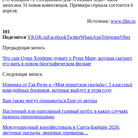
записана 31 новая композиция. Премьера сериала состоится 6
апреля.
Источник:
www.film.ru
101
Поделится
VK
OK.ru
Facebook
Twitter
WhatsApp
Telegram
Viber
Предыдущая запись
Что сын Одри Хепберн думает о Руни Маре, которая сыграет
его мать в новом биографическом фильме
Следующая запись
Новинка от Гая Ричи и «Моя пиратская свадьба»: 5 классных
комедийных боевиков, которые выйдут в этом году
Вам также могут понравиться
Еще от автора
Настенный или напольный газовый котёл: в каких случаях
разница принципиальна
Международный кинофестиваль в Санта-Барбаре 2026:
звездные награды, мировые премьеры…