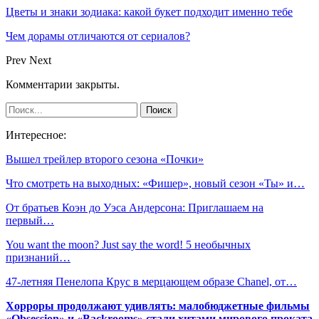
Цветы и знаки зодиака: какой букет подходит именно тебе
Чем дорамы отличаются от сериалов?
Prev
Next
Комментарии закрыты.
Интересное:
Вышел трейлер второго сезона «Почки»
Что смотреть на выходных: «Фишер», новый сезон «Ты» и…
От братьев Коэн до Уэса Андерсона: Приглашаем на
первый…
You want the moon? Just say the word! 5 необычных
признаний…
47-летняя Пенелопа Крус в мерцающем образе Chanel, от…
Хорроры продолжают удивлять: малобюджетные фильмы
«Obsession» и «Backrooms» стали хитами мирового проката