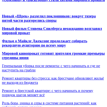
Новый «Шрек» разделил поклонников: вокруг тизера
пятой части разгорелись споры
Новый фильм Стивена Спилберга неожиданно возглавил
мировой прокат
Фильм о Майкле Джексоне продолжает собирать
рекордную аудиторию по всему миру
Мировой кинопрокат готовит зрителям громкие премьеры
середины июня
Генеральная уборка после ремонта: с чего начинать и где не
наступить на грабли
Ремонт квартиры без стресса: как брестчане обновляют жильё
не выходя из бюджета
Ремонт в брестской квартире: с чего начинать и почему
порядок шагов меняет всё
Роль бора, цинка и серы в системе питания растений: как