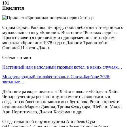
101
Поделится
Стрим-сервис Paramount+ представил дебютный тизер нового
музыкального шоу «Бриолин: Восстание “Розовых леди”».
Проект является приквелом и одновременно спин-оффом
мюзикла «Бриолин» 1978 года с Джоном Траволтой и
Оливией Ньютон-Джон.
Сейчас читают
Настенный или напольный газовый котёл: в каких случаях…
Международный кинофестиваль в Санта-Барбаре 2026:
звездные…
Действие разворачивается в 1954-м в школе «Райделл-Хай».
Четыре ученицы решают круто изменить свою жизнь и
создают сообщество независимых бунтарок. Роли в проекте
исполнили Мариса Давила, Триша Фукухара, Шейенн Уэллс,
Ари Нортатомасо, Джеки Хоффман и др.
Создательницей шоу выступила Аннабель Оукс
(«Очевидное»). Специально для «Розовых леди» была