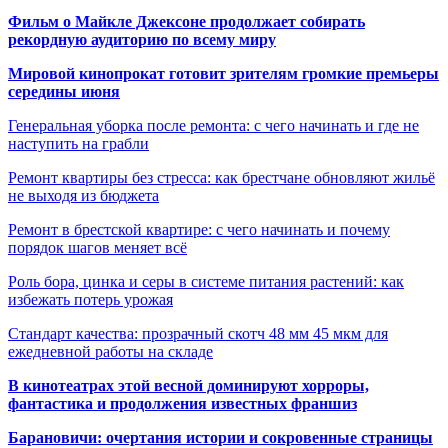
Фильм о Майкле Джексоне продолжает собирать
рекордную аудиторию по всему миру
Мировой кинопрокат готовит зрителям громкие премьеры
середины июня
Генеральная уборка после ремонта: с чего начинать и где не
наступить на грабли
Ремонт квартиры без стресса: как брестчане обновляют жильё
не выходя из бюджета
Ремонт в брестской квартире: с чего начинать и почему
порядок шагов меняет всё
Роль бора, цинка и серы в системе питания растений: как
избежать потерь урожая
Стандарт качества: прозрачный скотч 48 мм 45 мкм для
ежедневной работы на складе
В кинотеатрах этой весной доминируют хорроры,
фантастика и продолжения известных франшиз
Барановичи: очертания истории и сокровенные страницы