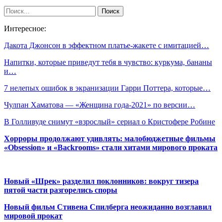
Интересное:
Дакота Джонсон в эффектном платье-жакете с имитацией…
Напитки, которые приведут тебя в чувство: куркума, бананы
и…
7 нелепых ошибок в экранизации Гарри Поттера, которые…
Чулпан Хаматова — «Женщина года-2021» по версии…
В Голливуде снимут «взрослый» сериал о Кристофере Робине
Хорроры продолжают удивлять: малобюджетные фильмы
«Obsession» и «Backrooms» стали хитами мирового проката
Новый «Шрек» разделил поклонников: вокруг тизера
пятой части разгорелись споры
Новый фильм Стивена Спилберга неожиданно возглавил
мировой прокат