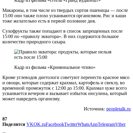
Кадр из фильма «Отель «Гранд Будапешт»
Макароны, в том числе из твердых сортов пшеницы — после
15:00 они также плохо усваиваются организмом. Рис и каши
тоже желательно есть в первой половине дня.
Сухофрукты также попадают в список запрещенных после
15:00 по «правилу экватора». В них содержится большое
количество природного сахара.
Кадр из фильма «Криминальное чтиво»
Кроме углеводов диетологи советуют перенести красное мясо
и овощи, которые содержат крахмал, картофель и свеклу, во
временной промежуток с 12:00 до 15:00. Крахмал хуже всего
усваивается вечером и вызывает избыток инсулина, который
может навредить организму.
Источник:
peopletalk.ru
87
Поделится
VK
OK.ru
Facebook
Twitter
WhatsApp
Telegram
Viber