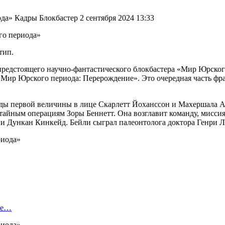
а» Кадры Блокбастер 2 сентября 2024 13:33
тип.
редстоящего научно-фантастического блокбастера «Мир Юрского 
ак «Мир Юрского периода: Перерождение». Это очередная часть ф
ды первой величины в лице Скарлетт Йоханссон и Махершала А
о тайным операциям Зоры Беннетт. Она возглавит команду, мисс
 Дункан Кинкейд. Бейли сыграл палеонтолога доктора Генри Л
ые…