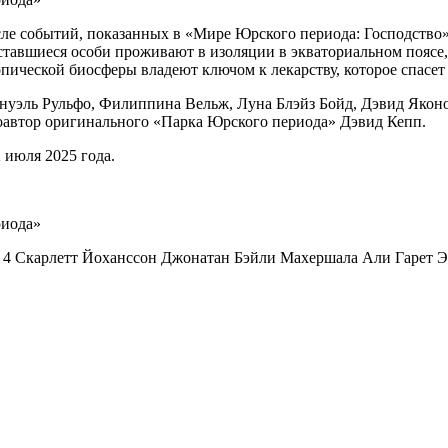
сле событий, показанных в «Мире Юрского периода: Господство»
ставшиеся особи проживают в изоляции в экваториальном поясе, 
опической биосферы владеют ключом к лекарству, которое спасе
нуэль Рульфо, Филиппина Вельж, Луна Блэйз Бойд, Дэвид Яконо
соавтор оригинального «Парка Юрского периода» Дэвид Кепп.
 июля 2025 года.
 4 Скарлетт Йоханссон Джонатан Бэйли Махершала Али Гарет Э