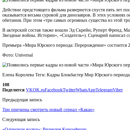
Действие предстоящего фильма развернется спустя пять лет по
оказывается весьма суровой для динозавров. В этих условиях о
обитания. При этом «три самых огромных существа из этой тр
В актерский состав также вошли Эд Скрейн, Руперт Френд, Ма
Звездные войны. Истории», «Создатель»). Сценарий написал 
Премьера «Мира Юрского периода: Перерождение» состоится 2
Фото: Universal
Елена Королева Теги: Кадры Блокбастер Мир Юрского периода
108
Поделится
VK
OK.ru
Facebook
Twitter
WhatsApp
Telegram
Viber
Предыдущая запись
Три причины смотреть новый сериал «Какао»
Следующая запись
«Одинокие волки»: Рецензия Киноафиши