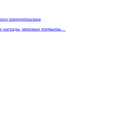
зница принципиальна
ые награды, мировые премьеры…