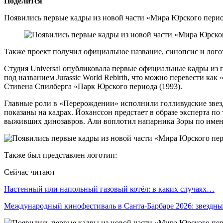
Поделится
Появились первые кадры из новой части «Мира Юрского период
Также проект получил официальное название, синопсис и лого
Студия Universal опубликовала первые официальные кадры из п
под названием Jurassic World Rebirth, что можно перевести к
Стивена Спилберга «Парк Юрского периода (1993).
Главные роли в «Перерождении» исполнили голливудские звез
показаны на кадрах. Йоханссон предстает в образе эксперта п
выживших динозавров. Али воплотил напарника Зоры по имени
Также был представлен логотип:
Сейчас читают
Настенный или напольный газовый котёл: в каких случаях…
Международный кинофестиваль в Санта-Барбаре 2026: звездн