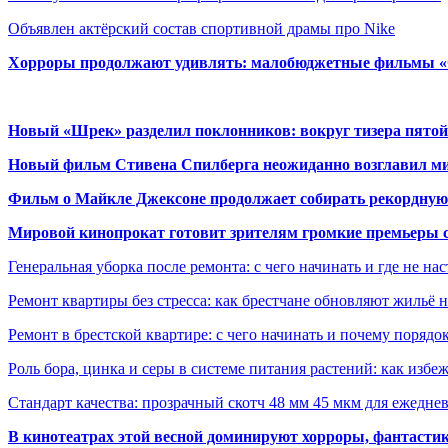
Объявлен актёрский состав спортивной драмы про Nike
Хорроры продолжают удивлять: малобюджетные фильмы «Ob
Новый «Шрек» разделил поклонников: вокруг тизера пятой
Новый фильм Стивена Спилберга неожиданно возглавил м
Фильм о Майкле Джексоне продолжает собирать рекордную
Мировой кинопрокат готовит зрителям громкие премьеры 
Генеральная уборка после ремонта: с чего начинать и где не на
Ремонт квартиры без стресса: как брестчане обновляют жильё 
Ремонт в брестской квартире: с чего начинать и почему порядо
Роль бора, цинка и серы в системе питания растений: как избе
Стандарт качества: прозрачный скотч 48 мм 45 мкм для ежедне
В кинотеатрах этой весной доминируют хорроры, фантасти