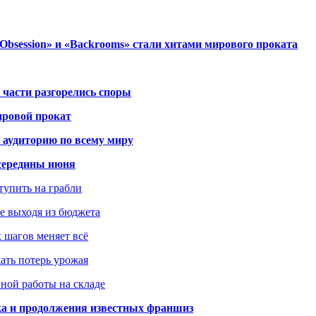
session» и «Backrooms» стали хитами мирового проката
 части разгорелись споры
ировой прокат
 аудиторию по всему миру
середины июня
ступить на грабли
не выходя из бюджета
к шагов меняет всё
жать потерь урожая
вной работы на складе
ка и продолжения известных франшиз