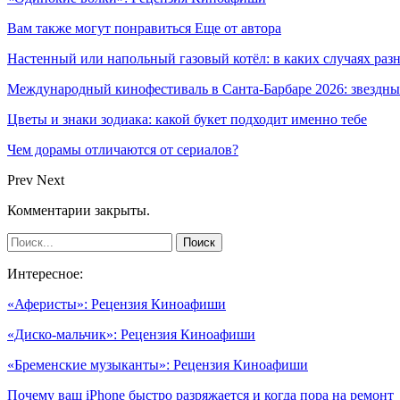
Вам также могут понравиться
Еще от автора
Настенный или напольный газовый котёл: в каких случаях ра
Международный кинофестиваль в Санта-Барбаре 2026: звездн
Цветы и знаки зодиака: какой букет подходит именно тебе
Чем дорамы отличаются от сериалов?
Prev
Next
Комментарии закрыты.
Интересное:
«Аферисты»: Рецензия Киноафиши
«Диско-мальчик»: Рецензия Киноафиши
«Бременские музыканты»: Рецензия Киноафиши
Почему ваш iPhone быстро разряжается и когда пора на ремонт