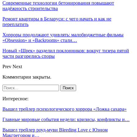
Современные технологии бетонирования повышают
надёжность строительства
Ремонт квартиры в Беларуси: с чего начать и как не
переплатить
Хорроры продолжают удивлять: малобюджетные фильмы
«Obsession» и «Backrooms» стали…
Новый «Шрек» разделил поклонников: вокруг тизера пятой
части разгорелись споры
Prev
Next
Комментарии закрыты.
Интересное:
Вышел трейлер психологического хоррора «Ложка сахара»
Главные мировые события недели: кризисы, конфликты и…
Вышел трейлер роуд-муви Bleeding Love с Юэном
Макгрегором и…