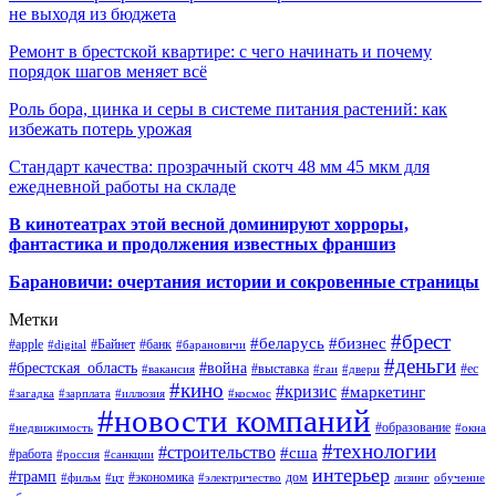
не выходя из бюджета
Ремонт в брестской квартире: с чего начинать и почему
порядок шагов меняет всё
Роль бора, цинка и серы в системе питания растений: как
избежать потерь урожая
Стандарт качества: прозрачный скотч 48 мм 45 мкм для
ежедневной работы на складе
В кинотеатрах этой весной доминируют хорроры,
фантастика и продолжения известных франшиз
Барановичи: очертания истории и сокровенные страницы
Метки
#брест
#беларусь
#бизнес
#apple
#Байнет
#банк
#digital
#барановичи
#деньги
#брестская_область
#война
#выставка
#ес
#вакансия
#гаи
#двери
#кино
#кризис
#маркетинг
#загадка
#зарплата
#иллюзия
#космос
#новости компаний
#образование
#недвижимость
#окна
#технологии
#строительство
#сша
#работа
#россия
#санкции
интерьер
#трамп
#экономика
дом
#фильм
#цт
#электричество
лизинг
обучение