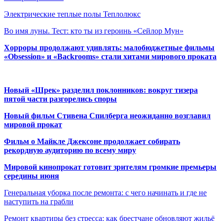
Электрические теплые полы Теплолюкс
Во имя луны. Тест: кто ты из героинь «Сейлор Мун»
Хорроры продолжают удивлять: малобюджетные фильмы
«Obsession» и «Backrooms» стали хитами мирового проката
Новый «Шрек» разделил поклонников: вокруг тизера
пятой части разгорелись споры
Новый фильм Стивена Спилберга неожиданно возглавил
мировой прокат
Фильм о Майкле Джексоне продолжает собирать
рекордную аудиторию по всему миру
Мировой кинопрокат готовит зрителям громкие премьеры
середины июня
Генеральная уборка после ремонта: с чего начинать и где не
наступить на грабли
Ремонт квартиры без стресса: как брестчане обновляют жильё