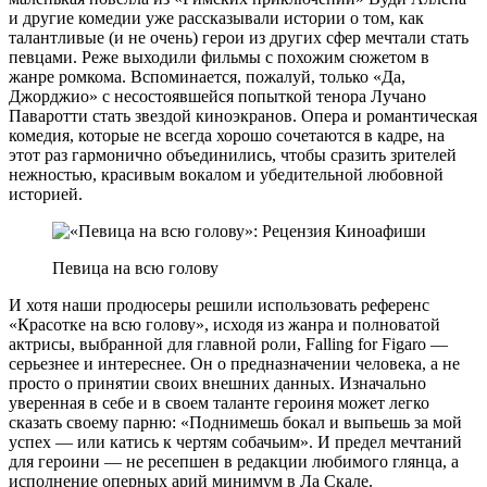
и другие комедии уже рассказывали истории о том, как
талантливые (и не очень) герои из других сфер мечтали стать
певцами. Реже выходили фильмы с похожим сюжетом в
жанре ромкома. Вспоминается, пожалуй, только «Да,
Джорджио» с несостоявшейся попыткой тенора Лучано
Паваротти стать звездой киноэкранов. Опера и романтическая
комедия, которые не всегда хорошо сочетаются в кадре, на
этот раз гармонично объединились, чтобы сразить зрителей
нежностью, красивым вокалом и убедительной любовной
историей.
Певица на всю голову
И хотя наши продюсеры решили использовать референс
«Красотке на всю голову», исходя из жанра и полноватой
актрисы, выбранной для главной роли, Falling for Figaro —
серьезнее и интереснее. Он о предназначении человека, а не
просто о принятии своих внешних данных. Изначально
уверенная в себе и в своем таланте героиня может легко
сказать своему парню: «Поднимешь бокал и выпьешь за мой
успех — или катись к чертям собачьим». И предел мечтаний
для героини — не ресепшен в редакции любимого глянца, а
исполнение оперных арий минимум в Ла Скале.