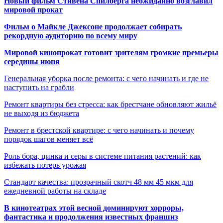
Новый фильм Стивена Спилберга неожиданно возглавил
мировой прокат
Фильм о Майкле Джексоне продолжает собирать
рекордную аудиторию по всему миру
Мировой кинопрокат готовит зрителям громкие премьеры
середины июня
Генеральная уборка после ремонта: с чего начинать и где не
наступить на грабли
Ремонт квартиры без стресса: как брестчане обновляют жильё
не выходя из бюджета
Ремонт в брестской квартире: с чего начинать и почему
порядок шагов меняет всё
Роль бора, цинка и серы в системе питания растений: как
избежать потерь урожая
Стандарт качества: прозрачный скотч 48 мм 45 мкм для
ежедневной работы на складе
В кинотеатрах этой весной доминируют хорроры,
фантастика и продолжения известных франшиз