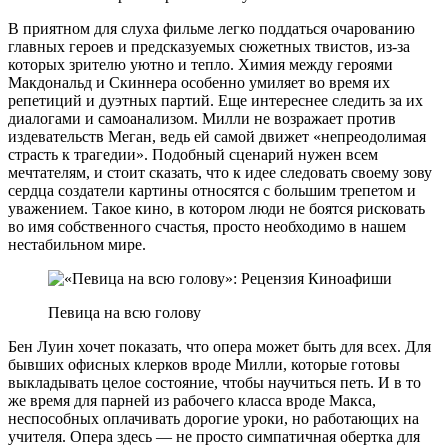
В приятном для слуха фильме легко поддаться очарованию
главных героев и предсказуемых сюжетных твистов, из-за
которых зрителю уютно и тепло. Химия между героями
Макдональд и Скиннера особенно умиляет во время их
репетиций и дуэтных партий. Еще интереснее следить за их
диалогами и самоанализом. Милли не возражает против
издевательств Меган, ведь ей самой движет «непреодолимая
страсть к трагедии». Подобный сценарий нужен всем
мечтателям, и стоит сказать, что к идее следовать своему зову
сердца создатели картины относятся с большим трепетом и
уважением. Такое кино, в котором люди не боятся рисковать
во имя собственного счастья, просто необходимо в нашем
нестабильном мире.
Певица на всю голову
Бен Луин хочет показать, что опера может быть для всех. Для
бывших офисных клерков вроде Милли, которые готовы
выкладывать целое состояние, чтобы научиться петь. И в то
же время для парней из рабочего класса вроде Макса,
неспособных оплачивать дорогие уроки, но работающих на
учителя. Опера здесь — не просто симпатичная обертка для