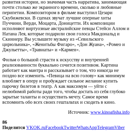
развития истории, но значимая часть нарратива, занимающая
почти столько же экранного времени, сколько и любовные
перипетии. Композитором в фильме выступил Цезари
Скубижевски. В сценах звучат лучшие оперные хиты
Пуччини, Верди, Моцарта, Доницетти. Их композиции
исполняют виртуозные австралийские певцы Стейси Аллом и
Натана Лея, которые подарили свои голоса Макдональд и
Скиннеру. Вы услышите музыку из «Севильского
цирюльника», «Женитьбы Фигаро», «Дон Жуана», «Ромео и
Джульетты», «Травиаты» и «Кармен».
Фильм о большой страсти к искусству и внутренней
реализованности буквально сочится позитивом. Картина
работает как мантра и рассказывает о том, что никогда не
поздно все изменить. «Певица на всю голову» как минимум
влюбляет в оперу и пробуждает сильное желание купить
парочку билетов в театр. А как максимум — уйти с
нелюбимой работы ради того, чтобы достать из себя глубоко
зарытые таланты и осуществить мечту. Самое время
вспомнить обо всех своих гештальтах и сходить в кино.
Источник:
www.kinoafisha.info
86
Поделится
VK
OK.ru
Facebook
Twitter
WhatsApp
Telegram
Viber