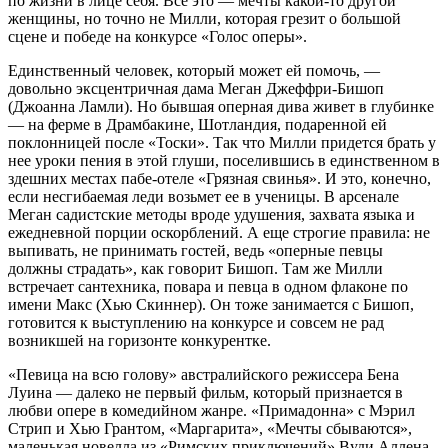
по жизни в лице себя. Все это — мечты какой-то другой
женщины, но точно не Милли, которая грезит о большой
сцене и победе на конкурсе «Голос оперы».
Единственный человек, который может ей помочь, —
довольно эксцентричная дама Меган Джеффри-Бишоп
(Джоанна Ламли). Но бывшая оперная дива живет в глубинке
— на ферме в Драмбакине, Шотландия, подаренной ей
поклонницей после «Тоски». Так что Милли придется брать у
нее уроки пения в этой глуши, поселившись в единственном в
здешних местах пабе-отеле «Грязная свинья». И это, конечно,
если несгибаемая леди возьмет ее в ученицы. В арсенале
Меган садистские методы вроде удушения, захвата языка и
ежедневной порции оскорблений. А еще строгие правила: не
выпивать, не принимать гостей, ведь «оперные певцы
должны страдать», как говорит Бишоп. Там же Милли
встречает сантехника, повара и певца в одном флаконе по
имени Макс (Хью Скиннер). Он тоже занимается с Бишоп,
готовится к выступлению на конкурсе и совсем не рад
возникшей на горизонте конкурентке.
«Певица на всю голову» австралийского режиссера Бена
Луина — далеко не первый фильм, который признается в
любви опере в комедийном жанре. «Примадонна» с Мэрил
Стрип и Хью Грантом, «Маргарита», «Мечты сбываются»,
маленькая новелла из «Римских приключений» Вуди Аллена