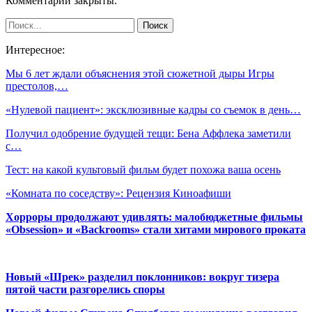
Комментарии закрыты.
Интересное:
Мы 6 лет ждали объяснения этой сюжетной дыры Игры
престолов,…
«Нулевой пациент»: эксклюзивные кадры со съемок в день…
Получил одобрение будущей тещи: Бена Аффлека заметили
с…
Тест: на какой культовый фильм будет похожа ваша осень
«Комната по соседству»: Рецензия Киноафиши
Хорроры продолжают удивлять: малобюджетные фильмы
«Obsession» и «Backrooms» стали хитами мирового проката
Новый «Шрек» разделил поклонников: вокруг тизера
пятой части разгорелись споры