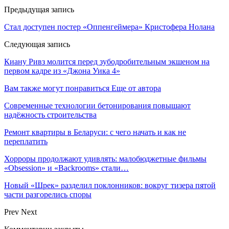
Предыдущая запись
Стал доступен постер «Оппенгеймера» Кристофера Нолана
Следующая запись
Киану Ривз молится перед зубодробительным экшеном на
первом кадре из «Джона Уика 4»
Вам также могут понравиться
Еще от автора
Современные технологии бетонирования повышают
надёжность строительства
Ремонт квартиры в Беларуси: с чего начать и как не
переплатить
Хорроры продолжают удивлять: малобюджетные фильмы
«Obsession» и «Backrooms» стали…
Новый «Шрек» разделил поклонников: вокруг тизера пятой
части разгорелись споры
Prev
Next