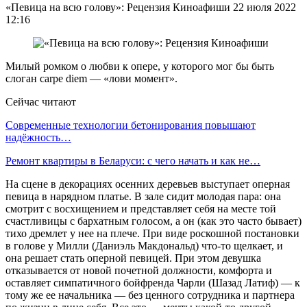
«Певица на всю голову»: Рецензия Киноафиши 22 июля 2022
12:16
Милый ромком о любви к опере, у которого мог бы быть
слоган carpe diem — «лови момент».
Сейчас читают
Современные технологии бетонирования повышают
надёжность…
Ремонт квартиры в Беларуси: с чего начать и как не…
На сцене в декорациях осенних деревьев выступает оперная
певица в нарядном платье. В зале сидит молодая пара: она
смотрит с восхищением и представляет себя на месте той
счастливицы с бархатным голосом, а он (как это часто бывает)
тихо дремлет у нее на плече. При виде роскошной постановки
в голове у Милли (Даниэль Макдональд) что-то щелкает, и
она решает стать оперной певицей. При этом девушка
отказывается от новой почетной должности, комфорта и
оставляет симпатичного бойфренда Чарли (Шазад Латиф) — к
тому же ее начальника — без ценного сотрудника и партнера