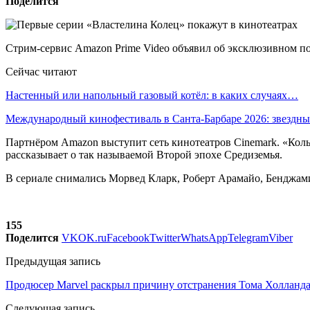
Поделится
Стрим-сервис Amazon Prime Video объявил об эксклюзивном по
Сейчас читают
Настенный или напольный газовый котёл: в каких случаях…
Международный кинофестиваль в Санта-Барбаре 2026: звездн
Партнёром Amazon выступит сеть кинотеатров Cinemark. «Коль
рассказывает о так называемой Второй эпохе Средиземья.
В сериале снимались Морвед Кларк, Роберт Арамайо, Бенджамин 
155
Поделится
VK
OK.ru
Facebook
Twitter
WhatsApp
Telegram
Viber
Предыдущая запись
Продюсер Marvel раскрыл причину отстранения Тома Холланда
Следующая запись