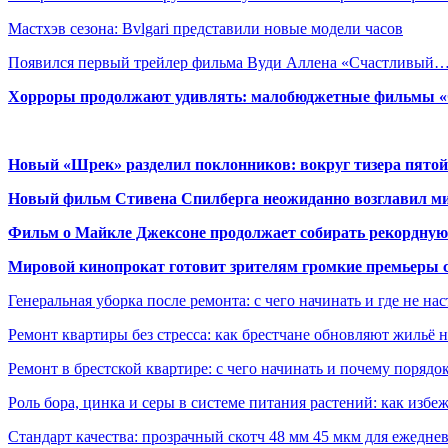
Мастхэв сезона: Bvlgari представили новые модели часов
Появился первый трейлер фильма Вуди Аллена «Счастливый
Хорроры продолжают удивлять: малобюджетные фильмы «Ob
Новый «Шрек» разделил поклонников: вокруг тизера пятой
Новый фильм Стивена Спилберга неожиданно возглавил м
Фильм о Майкле Джексоне продолжает собирать рекордную
Мировой кинопрокат готовит зрителям громкие премьеры 
Генеральная уборка после ремонта: с чего начинать и где не на
Ремонт квартиры без стресса: как брестчане обновляют жильё 
Ремонт в брестской квартире: с чего начинать и почему порядо
Роль бора, цинка и серы в системе питания растений: как избе
Стандарт качества: прозрачный скотч 48 мм 45 мкм для ежедне