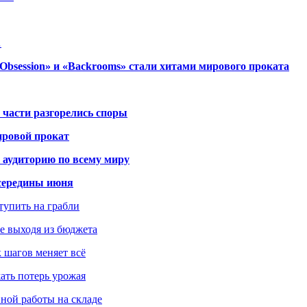
…
session» и «Backrooms» стали хитами мирового проката
 части разгорелись споры
ировой прокат
 аудиторию по всему миру
середины июня
ступить на грабли
не выходя из бюджета
к шагов меняет всё
жать потерь урожая
вной работы на складе