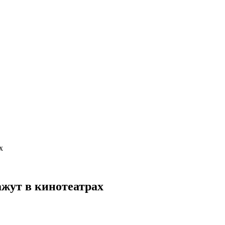
х
жут в кинотеатрах