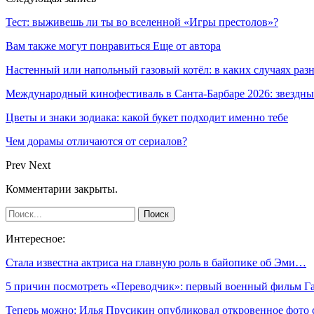
Тест: выживешь ли ты во вселенной «Игры престолов»?
Вам также могут понравиться
Еще от автора
Настенный или напольный газовый котёл: в каких случаях ра
Международный кинофестиваль в Санта-Барбаре 2026: звездн
Цветы и знаки зодиака: какой букет подходит именно тебе
Чем дорамы отличаются от сериалов?
Prev
Next
Комментарии закрыты.
Интересное:
Стала известна актриса на главную роль в байопике об Эми…
5 причин посмотреть «Переводчик»: первый военный фильм 
Теперь можно: Илья Прусикин опубликовал откровенное фото