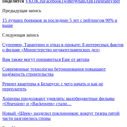
Поделится
VK
OK.ru
Facebook
Twitter
WhatsApp
Telegram
Viber
Предыдущая запись
15 лучших боевиков за последние 5 лет с рейтингом 90% и
выше
Следующая запись
Супермен, Тарантино и отказ в прокате: 8 интересных фактов
о фильме «Министерство неджентльменских дел»
Вам также могут понравиться
Еще от автора
Современные технологии бетонирования повышают
надёжность строительства
Ремонт квартиры в Беларуси: с чего начать и как не
переплатить
Хорроры продолжают удивлять: малобюджетные фильмы
«Obsession» и «Backrooms» стали…
Новый «Шрек» разделил поклонников: вокруг тизера пятой
части разгорелись споры