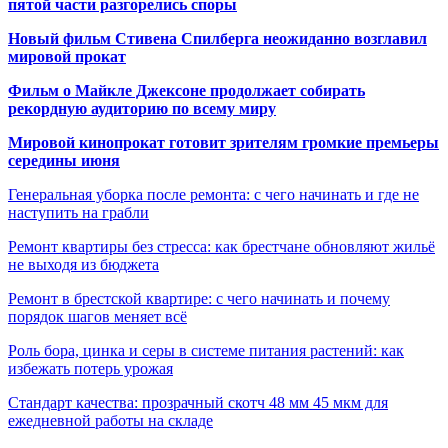
пятой части разгорелись споры
Новый фильм Стивена Спилберга неожиданно возглавил
мировой прокат
Фильм о Майкле Джексоне продолжает собирать
рекордную аудиторию по всему миру
Мировой кинопрокат готовит зрителям громкие премьеры
середины июня
Генеральная уборка после ремонта: с чего начинать и где не
наступить на грабли
Ремонт квартиры без стресса: как брестчане обновляют жильё
не выходя из бюджета
Ремонт в брестской квартире: с чего начинать и почему
порядок шагов меняет всё
Роль бора, цинка и серы в системе питания растений: как
избежать потерь урожая
Стандарт качества: прозрачный скотч 48 мм 45 мкм для
ежедневной работы на складе