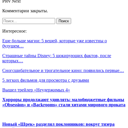
Prev
Next
Комментарии закрыты.
Интересное:
Еще больше магии: 5 вещей, которые уже известны о
будущем…
Страшные тайны Disney: 5 шокирующих фактов, после
которых…
Сногсшибательное и трогательное кино: появились первые…
5 легких фильмов для просмотра с друзьями
Вышел трейлер «Неудержимых 4»
Хорроры продолжают удивлять: малобюджетные фильмы
«Obsession» и «Backrooms» стали хитами мирового проката
Новый «Шрек» разделил поклонников: вокруг тизера