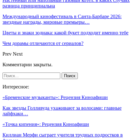
Настенный или напольный газовый котёл: в каких случаях
разница принципиальна
Международный кинофестиваль в Санта-Барбаре 2026:
звездные награды, мировые премьеры…
Цветы и знаки зодиака: какой букет подходит именно тебе
Чем дорамы отличаются от сериалов?
Prev
Next
Комментарии закрыты.
Интересное:
«Бременские музыканты»: Рецензия Киноафиши
Как звезды Голливуда ухаживают за волосами: главные
лайфхаки…
«Точка кипения»: Рецензия Киноафиши
Киллиан Мерфи сыграет учителя трудных подростков в