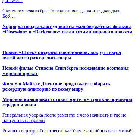
фильме…
Скончался режиссёр «Почтальон всегда звонит дважды»
Боб…
Хорроры продолжают удивлять: малобюджетные фильмы
«Obsession» и «Backrooms» стали хитами мирового проката
Новый «Шрек» разделил поклонников: вокруг тизера
пятой части разгорелись споры
Новый фильм Стивена Спилберга неожиданно возглавил
мировой прокат
Фильм о Майкле Джексоне продолжает собирать
рекордную аудиторию по всему миру
Мировой кинопрокат готовит зрителям громкие премьеры
середины июня
Генеральная уборка после ремонта: с чего начинать и где не
наступить на грабли
Ремонт квартиры без стресса: как брестчане обновляют жильё