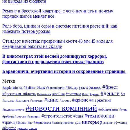
не выходя из бюджета
Ремонт в брестской квартире: с чего начинать и почему
порядок шагов меняет всё
Роль бора, цинка и серы в системе питания растений: как
избежать потерь урожая
Стандарт качества: прозрачный скотч 48 мм 45 мкм для
ежедневной работы на складе
В кинотеатрах этой весной доминируют хорроры,
фантастика и продолжения известных франшиз
Барановичи: очертания истории и сокровенные страницы
Метки
#брест
#беларусь
#бизнес
#apple
#Байнет
#банк
#digital
#барановичи
#деньги
#брестская_область
#война
#выставка
#ес
#вакансия
#гаи
#двери
#кино
#кризис
#маркетинг
#загадка
#зарплата
#иллюзия
#космос
#новости компаний
#образование
#недвижимость
#окна
#технологии
#строительство
#сша
#работа
#россия
#санкции
интерьер
#трамп
#экономика
дом
#фильм
#цт
#электричество
лизинг
обучение
общество
ремонт
цветы