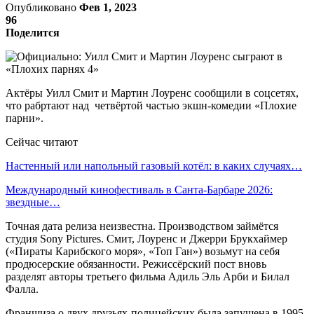
Опубликовано
Фев 1, 2023
96
Поделится
Актёры Уилл Смит и Мартин Лоуренс сообщили в соцсетях,
что рабртают над четвёртой частью экшн-комедии «Плохие
парни».
Сейчас читают
Настенный или напольный газовый котёл: в каких случаях…
Международный кинофестиваль в Санта-Барбаре 2026:
звездные…
Точная дата релиза неизвестна. Производством займётся
студия Sony Pictures. Смит, Лоуренс и Джерри Брукхаймер
(«Пираты Карибского моря», «Топ Ган») возьмут на себя
продюсерские обязанности. Режиссёрский пост вновь
разделят авторы третьего фильма Адиль Эль Арби и Билал
Фалла.
Франшиза о двух друзьях-полицейских была запущена в 1995