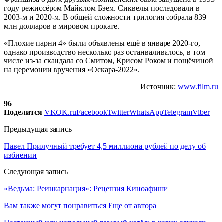
году режиссёром Майклом Бэем. Сиквелы последовали в
2003-м и 2020-м. В общей сложности трилогия собрала 839
млн долларов в мировом прокате.
«Плохие парни 4» были объявлены ещё в январе 2020-го,
однако производство несколько раз останваливалось, в том
числе из-за скандала со Смитом, Крисом Роком и пощёчиной
на церемонии вручения «Оскара-2022».
Источник:
www.film.ru
96
Поделится
VK
OK.ru
Facebook
Twitter
WhatsApp
Telegram
Viber
Предыдущая запись
Павел Прилучный требует 4,5 миллиона рублей по делу об
избиении
Следующая запись
«Ведьма: Реинкарнация»: Рецензия Киноафиши
Вам также могут понравиться
Еще от автора