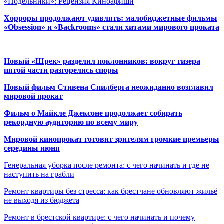
«Подельники»: Рецензия Киноафиши
Хорроры продолжают удивлять: малобюджетные фильмы
«Obsession» и «Backrooms» стали хитами мирового проката
Новый «Шрек» разделил поклонников: вокруг тизера
пятой части разгорелись споры
Новый фильм Стивена Спилберга неожиданно возглавил
мировой прокат
Фильм о Майкле Джексоне продолжает собирать
рекордную аудиторию по всему миру
Мировой кинопрокат готовит зрителям громкие премьеры
середины июня
Генеральная уборка после ремонта: с чего начинать и где не
наступить на грабли
Ремонт квартиры без стресса: как брестчане обновляют жильё
не выходя из бюджета
Ремонт в брестской квартире: с чего начинать и почему