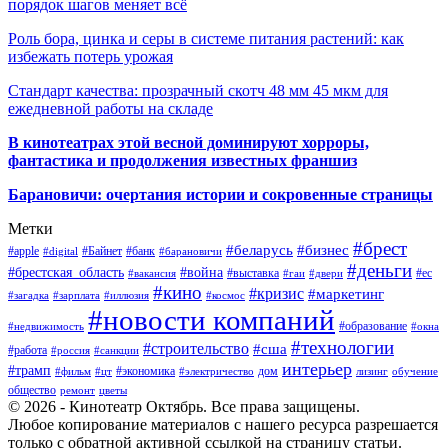
порядок шагов меняет всё
Роль бора, цинка и серы в системе питания растений: как
избежать потерь урожая
Стандарт качества: прозрачный скотч 48 мм 45 мкм для
ежедневной работы на складе
В кинотеатрах этой весной доминируют хорроры,
фантастика и продолжения известных франшиз
Барановичи: очертания истории и сокровенные страницы
Метки
#брест
#беларусь
#бизнес
#apple
#Байнет
#банк
#digital
#барановичи
#деньги
#брестская_область
#война
#выставка
#ес
#вакансия
#гаи
#двери
#кино
#кризис
#маркетинг
#загадка
#зарплата
#иллюзия
#космос
#новости компаний
#образование
#недвижимость
#окна
#технологии
#строительство
#сша
#работа
#россия
#санкции
интерьер
#трамп
#экономика
дом
#фильм
#цт
#электричество
лизинг
обучение
общество
ремонт
цветы
© 2026 - Кинотеатр Октябрь. Все права защищены.
Любое копирование материалов с нашего ресурса разрешается
только с обратной активной ссылкой на страницу статьи.