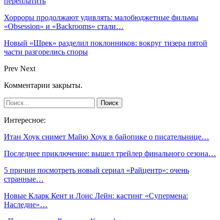
переплатить
Хорроры продолжают удивлять: малобюджетные фильмы
«Obsession» и «Backrooms» стали…
Новый «Шрек» разделил поклонников: вокруг тизера пятой
части разгорелись споры
Prev
Next
Комментарии закрыты.
Интересное:
Итан Хоук снимет Майю Хоук в байопике о писательнице…
Последнее приключение: вышел трейлер финального сезона…
5 причин посмотреть новый сериал «Райцентр»: очень
странные…
Новые Кларк Кент и Лоис Лейн: кастинг «Супермена:
Наследие»…