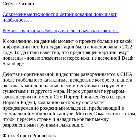
Сейчас читают
Современные технологии бетонирования повышают
надёжность…
Ремонт квартиры в Беларуси: с чего начать и как не…
К сожалению, на данный момент о проекте больше никакой
информации нет. Киноадаптация была анонсирована в 2022
году. Тогда стало известно, что предстоящей картине будут
показаны «новые элементы и персонажи из вселенной Death
Stranding».
Действие оригинальной видеоигры разворачивается в США
после глобального катаклизма, вследствие которого планета
оказалась заполонена опасными и несущими разрушение
существами из другого мира. Игрок управляет курьером-
фрилансером по имени Сэм Портер Бриджес (его сыграл
Норман Ридус), компанию которому составляет
преждевременно рожденный младенец, пребывающий в
специальной мобильной капсуле. Миссия Сэма состоит в том,
чтобы пересечь страну и наладить контакт между
разрозненными группами выживших.
Фото: Kojima Productions