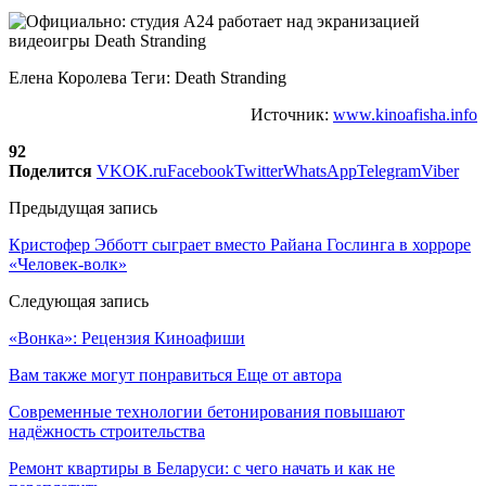
Елена Королева Теги: Death Stranding
Источник:
www.kinoafisha.info
92
Поделится
VK
OK.ru
Facebook
Twitter
WhatsApp
Telegram
Viber
Предыдущая запись
Кристофер Эбботт сыграет вместо Райана Гослинга в хорроре
«Человек-волк»
Следующая запись
«Вонка»: Рецензия Киноафиши
Вам также могут понравиться
Еще от автора
Современные технологии бетонирования повышают
надёжность строительства
Ремонт квартиры в Беларуси: с чего начать и как не