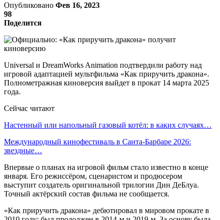
Опубликовано
Фев 16, 2023
98
Поделится
Universal и DreamWorks Animation подтвердили работу над
игровой адаптацией мультфильма «Как приручить дракона».
Полнометражная киноверсия выйдет в прокат 14 марта 2025
года.
Сейчас читают
Настенный или напольный газовый котёл: в каких случаях…
Международный кинофестиваль в Санта-Барбаре 2026:
звездные…
Впервые о планах на игровой фильм стало известно в конце
января. Его режиссёром, сценаристом и продюсером
выступит создатель оригинальной трилогии Дин ДеБлуа.
Точный актёрский состав фильма не сообщается.
«Как приручить дракона» дебютировал в мировом прокате в
2010 году; был продолжен в 2014-м и 2019-м. За основу была