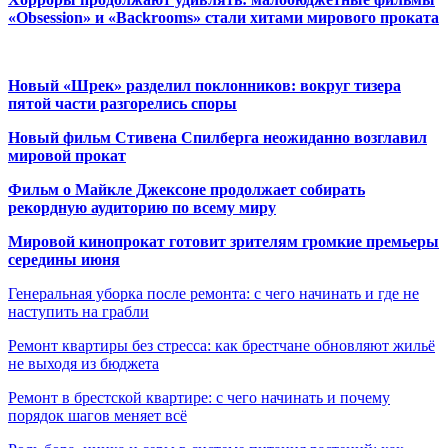
«Obsession» и «Backrooms» стали хитами мирового проката
Новый «Шрек» разделил поклонников: вокруг тизера
пятой части разгорелись споры
Новый фильм Стивена Спилберга неожиданно возглавил
мировой прокат
Фильм о Майкле Джексоне продолжает собирать
рекордную аудиторию по всему миру
Мировой кинопрокат готовит зрителям громкие премьеры
середины июня
Генеральная уборка после ремонта: с чего начинать и где не
наступить на грабли
Ремонт квартиры без стресса: как брестчане обновляют жильё
не выходя из бюджета
Ремонт в брестской квартире: с чего начинать и почему
порядок шагов меняет всё