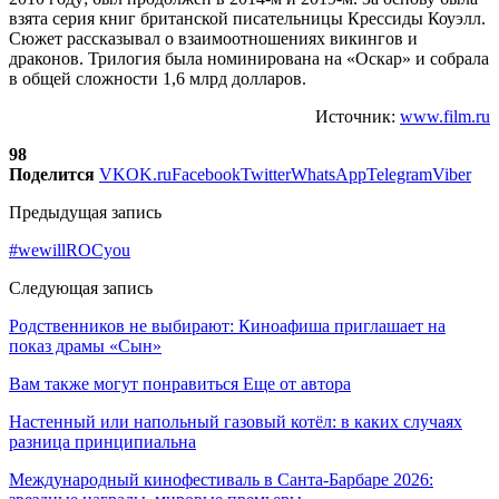
взята серия книг британской писательницы Крессиды Коуэлл.
Сюжет рассказывал о взаимоотношениях викингов и
драконов. Трилогия была номинирована на «Оскар» и собрала
в общей сложности 1,6 млрд долларов.
Источник:
www.film.ru
98
Поделится
VK
OK.ru
Facebook
Twitter
WhatsApp
Telegram
Viber
Предыдущая запись
#wewillROCyou
Следующая запись
Родственников не выбирают: Киноафиша приглашает на
показ драмы «Сын»
Вам также могут понравиться
Еще от автора
Настенный или напольный газовый котёл: в каких случаях
разница принципиальна
Международный кинофестиваль в Санта-Барбаре 2026: