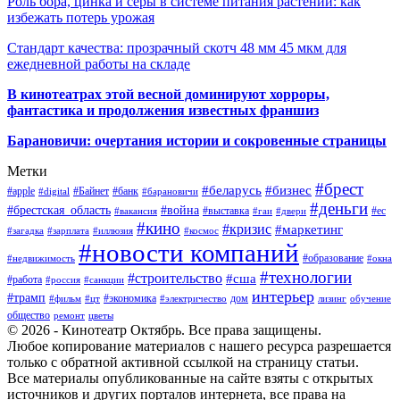
Роль бора, цинка и серы в системе питания растений: как
избежать потерь урожая
Стандарт качества: прозрачный скотч 48 мм 45 мкм для
ежедневной работы на складе
В кинотеатрах этой весной доминируют хорроры,
фантастика и продолжения известных франшиз
Барановичи: очертания истории и сокровенные страницы
Метки
#брест
#беларусь
#бизнес
#apple
#Байнет
#банк
#digital
#барановичи
#деньги
#брестская_область
#война
#выставка
#ес
#вакансия
#гаи
#двери
#кино
#кризис
#маркетинг
#загадка
#зарплата
#иллюзия
#космос
#новости компаний
#образование
#недвижимость
#окна
#технологии
#строительство
#сша
#работа
#россия
#санкции
интерьер
#трамп
#экономика
дом
#фильм
#цт
#электричество
лизинг
обучение
общество
ремонт
цветы
© 2026 - Кинотеатр Октябрь. Все права защищены.
Любое копирование материалов с нашего ресурса разрешается
только с обратной активной ссылкой на страницу статьи.
Все материалы опубликованные на сайте взяты с открытых
источников и других порталов интернета, все права на