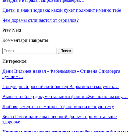
звездные награды, мировые премьеры…
Цветы и знаки зодиака: какой букет подходит именно тебе
Чем дорамы отличаются от сериалов?
Prev
Next
Комментарии закрыты.
Интересное:
Дени Вильнев назвал «Фабельманов» Стивена Спилберга
лучшим…
Популярный российский блогер Варламов начал учить…
Вышел трейлер документального фильм «‎Жизнь по вызову.…
Любовь, смерть и вампиры: 5 фильмов на вечную тему
Белла Рэмси написала сценарий фильма про ментальное
здоровье
Хорроры продолжают удивлять: малобюджетные фильмы